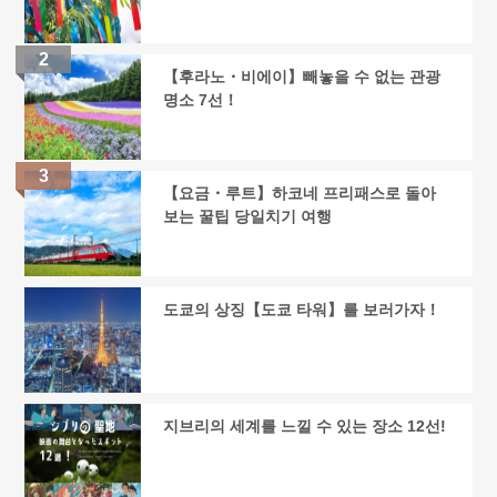
【후라노・비에이】빼놓을 수 없는 관광
명소 7선！
【요금・루트】하코네 프리패스로 돌아
보는 꿀팁 당일치기 여행
도쿄의 상징【도쿄 타워】를 보러가자！
지브리의 세계를 느낄 수 있는 장소 12선!