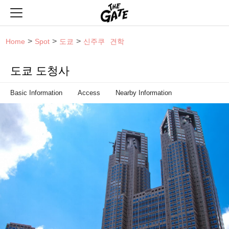
THE GATE
Home
Spot
도쿄
신주쿠
견학
도쿄 도청사
Basic Information
Access
Nearby Information