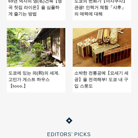
69년 역사의 명(名)건축【명
도쿄의 번화가【아사쿠사】
곡 찻집 라이온】을 심플하
관광! 인력거 체험「샤후」
게 즐기는 방법
의 매력에 대해
도쿄에 있는 와(和)의 세계.
소박한 전통공예【요세기 세
고민가 게스트 하우스
공】을 전격해부! 도쿄 내 구
【toco.】
입 스폿도
EDITORS' PICKS