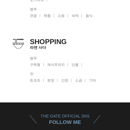
오키나와
범주
관광
체험
쇼핑
숙박
음식
SHOPPING
라면 사다
범주
구독형
채식주의자
단품
맛
돈코츠
된장
간장
소금
기타
THE GATE OFFICIAL SNS
FOLLOW ME