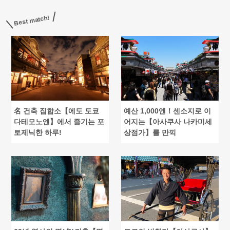
Best match!
名 건축 집합소【에도 도쿄
예산 1,000엔！센소지로 이
다테모노엔】에서 즐기는 포
어지는【아사쿠사 나카미세
토제닉한 하루!
상점가】를 만끽