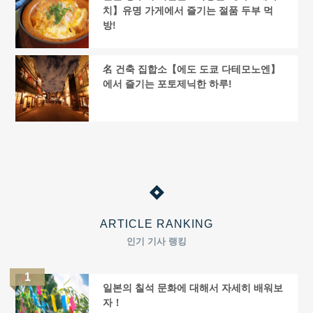
치】유명 가게에서 즐기는 절품 두부 먹
방!
名 건축 집합소【에도 도쿄 다테모노엔】
에서 즐기는 포토제닉한 하루!
ARTICLE RANKING
인기 기사 랭킹
일본의 칠석 문화에 대해서 자세히 배워보
자！