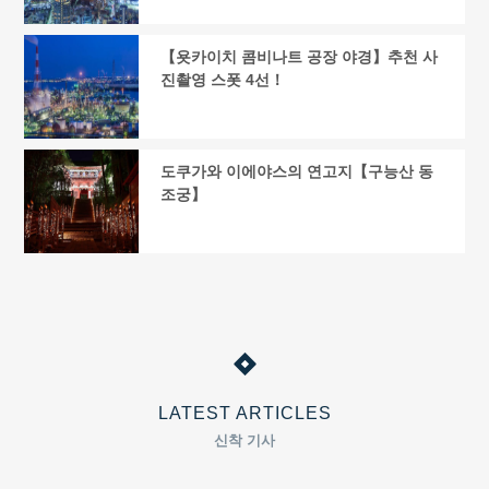
【욧카이치 콤비나트 공장 야경】추천 사
진촬영 스폿 4선！
도쿠가와 이에야스의 연고지【구능산 동
조궁】
LATEST ARTICLES
신착 기사