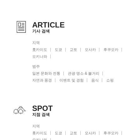
ARTICLE
기사 검색
지역
홋카이도
도쿄
교토
오사카
후쿠오카
오키나와
범주
일본 문화와 전통
관광 명소 & 볼거리
자연과 풍경
이벤트 및 경험
음식
쇼핑
SPOT
지점 검색
지역
홋카이도
도쿄
교토
오사카
후쿠오카