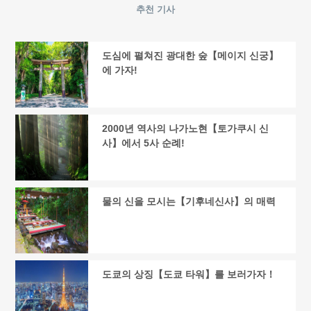
추천 기사
도심에 펼쳐진 광대한 숲【메이지 신궁】
에 가자!
2000년 역사의 나가노현【토가쿠시 신
사】에서 5사 순례!
물의 신을 모시는【기후네신사】의 매력
도쿄의 상징【도쿄 타워】를 보러가자！