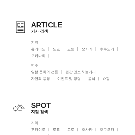
ARTICLE
기사 검색
지역
홋카이도
도쿄
교토
오사카
후쿠오카
오키나와
범주
일본 문화와 전통
관광 명소 & 볼거리
자연과 풍경
이벤트 및 경험
음식
쇼핑
SPOT
지점 검색
지역
홋카이도
도쿄
교토
오사카
후쿠오카