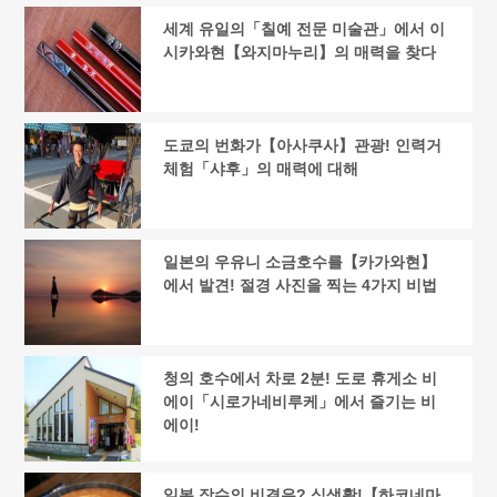
세계 유일의「칠예 전문 미술관」에서 이
시카와현【와지마누리】의 매력을 찾다
도쿄의 번화가【아사쿠사】관광! 인력거
체험「샤후」의 매력에 대해
일본의 우유니 소금호수를【카가와현】
에서 발견! 절경 사진을 찍는 4가지 비법
청의 호수에서 차로 2분! 도로 휴게소 비
에이「시로가네비루케」에서 즐기는 비
에이!
일본 장수의 비결은? 식생활!【하코네마