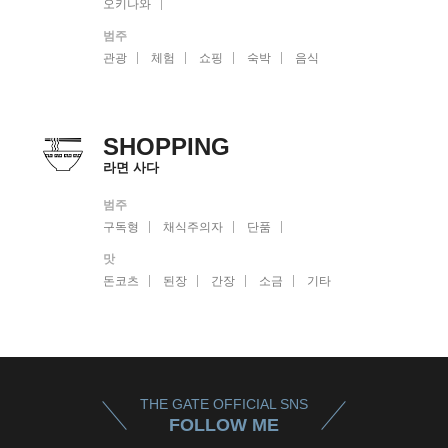
오키나와
범주
관광
체험
쇼핑
숙박
음식
SHOPPING
라면 사다
범주
구독형
채식주의자
단품
맛
돈코츠
된장
간장
소금
기타
THE GATE OFFICIAL SNS
FOLLOW ME