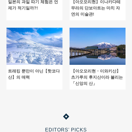
일본의 과일 따기 체험은 언
【아오모리현】이나카다테
제가 적기일까?!
무라의 단보아트는 마치 자
연의 미술관!
트래킹 뿐만이 아닌【핫코다
【아오모리현・이와키산】
산】의 매력
츠가루의 후지산이라 불리는
「신앙의 산」
EDITORS' PICKS