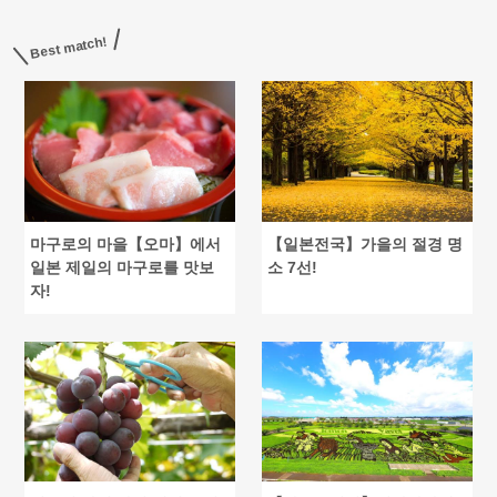
Best match!
마구로의 마을【오마】에서
【일본전국】가을의 절경 명
일본 제일의 마구로를 맛보
소 7선!
자!