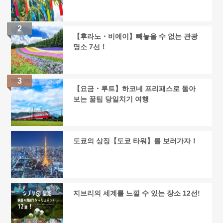
【후라노・비에이】빼놓을 수 없는 관광
명소 7선！
【요금・루트】하코네 프리패스로 돌아
보는 꿀팁 당일치기 여행
도쿄의 상징【도쿄 타워】를 보러가자！
지브리의 세계를 느낄 수 있는 장소 12선!