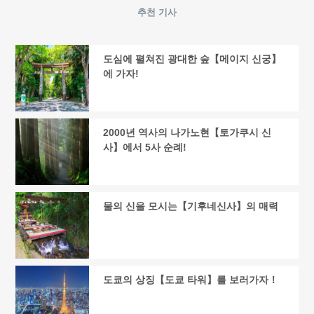
추천 기사
도심에 펼쳐진 광대한 숲【메이지 신궁】
에 가자!
2000년 역사의 나가노현【토가쿠시 신
사】에서 5사 순례!
물의 신을 모시는【기후네신사】의 매력
도쿄의 상징【도쿄 타워】를 보러가자！