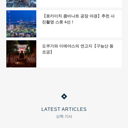
【욧카이치 콤비나트 공장 야경】추천 사
진촬영 스폿 4선！
도쿠가와 이에야스의 연고지【구능산 동
조궁】
LATEST ARTICLES
신착 기사