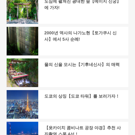
도심에 펼쳐진 광대한 숲【메이지 신궁】
에 가자!
2000년 역사의 나가노현【토가쿠시 신
사】에서 5사 순례!
물의 신을 모시는【기후네신사】의 매력
도쿄의 상징【도쿄 타워】를 보러가자！
【욧카이치 콤비나트 공장 야경】추천 사
진촬영 스폿 4선！