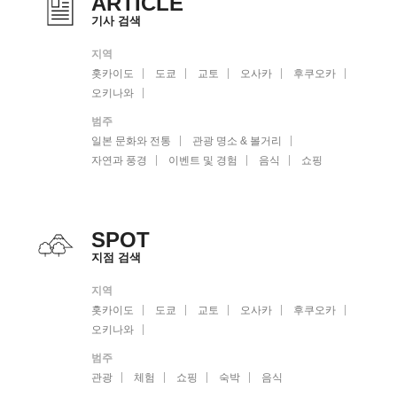
ARTICLE
기사 검색
지역
홋카이도
도쿄
교토
오사카
후쿠오카
오키나와
범주
일본 문화와 전통
관광 명소 & 볼거리
자연과 풍경
이벤트 및 경험
음식
쇼핑
SPOT
지점 검색
지역
홋카이도
도쿄
교토
오사카
후쿠오카
오키나와
범주
관광
체험
쇼핑
숙박
음식