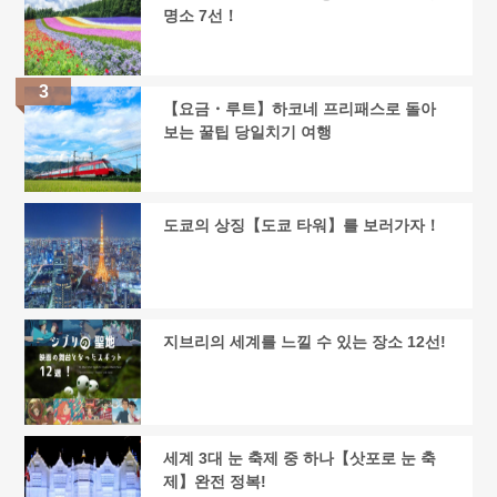
명소 7선！
【요금・루트】하코네 프리패스로 돌아
보는 꿀팁 당일치기 여행
도쿄의 상징【도쿄 타워】를 보러가자！
지브리의 세계를 느낄 수 있는 장소 12선!
세계 3대 눈 축제 중 하나【삿포로 눈 축
제】완전 정복!