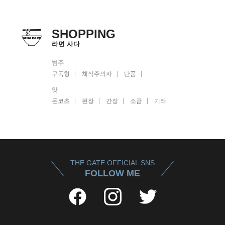
SHOPPING
라면 사다
범주
구독형
채식주의자
단품
맛
돈코츠
된장
간장
소금
기타
THE GATE OFFICIAL SNS
FOLLOW ME