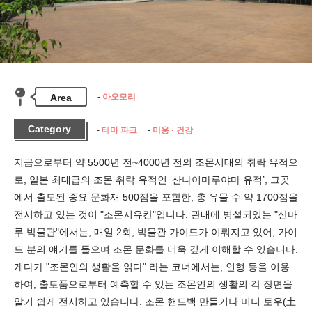
Area
아오모리
Category
테마 파크
미용 · 건강
지금으로부터 약 5500년 전~4000년 전의 조몬시대의 취락 유적으
로, 일본 최대급의 조몬 취락 유적인 ‘산나이마루야마 유적’, 그곳
에서 출토된 중요 문화재 500점을 포함한, 총 유물 수 약 1700점을 
전시하고 있는 것이 "조몬지유칸"입니다. 관내에 병설되있는 "산마
루 박물관"에서는, 매일 2회, 박물관 가이드가 이뤄지고 있어, 가이
드 분의 얘기를 들으며 조몬 문화를 더욱 깊게 이해할 수 있습니다. 
게다가 "조몬인의 생활을 읽다" 라는 코너에서는, 인형 등을 이용
하여, 출토품으로부터 예측할 수 있는 조몬인의 생활의 각 장면을 
알기 쉽게 전시하고 있습니다. 조몬 핸드백 만들기나 미니 토우(土