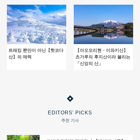
트래킹 뿐만이 아닌【핫코다
【아오모리현・이와키산】
산】의 매력
츠가루의 후지산이라 불리는
「신앙의 산」
EDITORS' PICKS
추천 기사