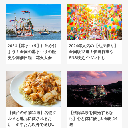
2024【港まつり】に出かけ
2024年人気の【七夕祭り】
よう！全国の港まつりの歴
全国版12選！伝統行事や
史や開催日程、花火大会情
SNS映えイベントも
報も
【仙台の名物11選】名物グ
【秋保温泉を観光するな
ルメと地元に愛されるお
ら】心と体に優しい場所14
店 ※牛たん以外で選びま
選