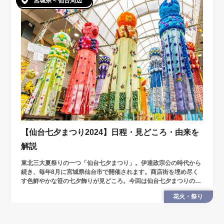
宮城県 < 仙台周辺
【仙台七夕まつり2024】日程・見どころ・由来を
解説
東北三大夏祭りの一つ「仙台七夕まつり」。伊達政宗公の時代から
続き、毎年8月に宮城県仙台市で開催されます。商店街を埋め尽く
す色鮮やかな笹の七夕飾りが見どころ。今回は仙台七夕まつりの歴
史や由来、見どころを紹介します。
花火・祭り