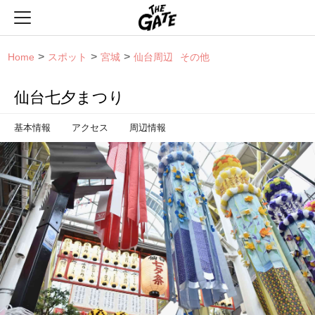
THE GATE
Home
スポット
宮城
仙台周辺
その他
仙台七夕まつり
基本情報
アクセス
周辺情報