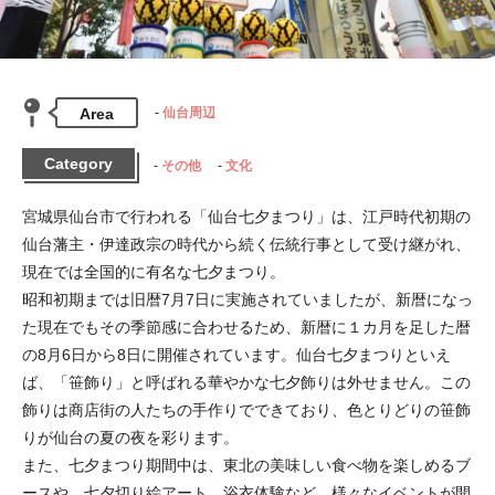
Area
仙台周辺
Category
その他
文化
宮城県仙台市で行われる「仙台七夕まつり」は、江戸時代初期の
仙台藩主・伊達政宗の時代から続く伝統行事として受け継がれ、
現在では全国的に有名な七夕まつり。

昭和初期までは旧暦7月7日に実施されていましたが、新暦になっ
た現在でもその季節感に合わせるため、新暦に１カ月を足した暦
の8月6日から8日に開催されています。仙台七夕まつりといえ
ば、「笹飾り」と呼ばれる華やかな七夕飾りは外せません。この
飾りは商店街の人たちの手作りでできており、色とりどりの笹飾
りが仙台の夏の夜を彩ります。

また、七夕まつり期間中は、東北の美味しい食べ物を楽しめるブ
ースや、七夕切り絵アート、浴衣体験など、様々なイベントが開