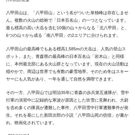
八甲田山は、「八甲田山」という名がついた単独峰は存在しませ
ん。複数の火山の総称で「日本百名山」の一つとなっています。
最も標高の高い大岳を含む10個の山々からなる「北八甲田」と、
6つの山々から成る「南八甲田」の2エリアに分けられます。
八甲田山の最高峰でもある標高1,585mの大岳は、人気の登山ス
ポット。また、青森県の最高峰の日本百名山「岩木山」と同様
に、本州最北部にある火山群となっています。現在の火山活動は
穏やかで、周辺は世界でも有数の豪雪地帯。そのため冬はスキー
ヤーにも人気があり、一年を通して自然を満喫できます。
その一方、八甲田山では明治35年に青森の歩兵第五連隊が、雪中
行軍の演習中に記録的な寒波が原因とした吹雪に見舞われ、大尉
を含め多くの隊員が遭難した事件、八甲田雪中行軍遭難事件が発
生。それを基にした新田次郎の小説「八甲田山死の彷徨」が書か
れ、映画化されています。