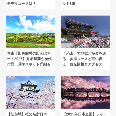
モデルコースは？
ット8選
青森【田舎館村の田んぼア
「恐山」で地獄と極楽を巡
ート2025】見頃時期や歴代
る：参拝コースと言い伝
作品｜見学スポット詳細も
え・観光情報＆アクセス
【弘前城】桜の名所日本
【2025年日本全国】ライト