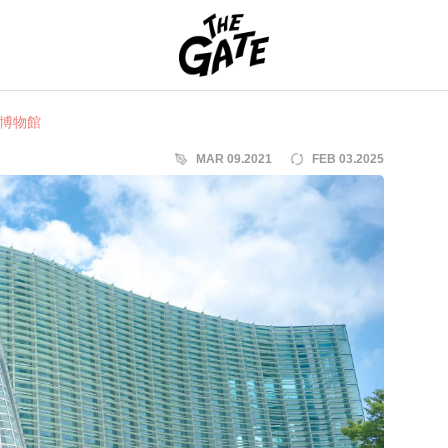
THE GATE
博物館
MAR 09.2021
FEB 03.2025