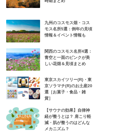
時期まとめ
九州のコスモス畑・コス
モス名所5選：例年の見頃
情報＆イベント情報も
関西のコスモス名所4選：
青空と一面のピンクが美
しい花畑＆見頃まとめ
東京スカイツリー(R)・東
京ソラマチ(R)のお土産20
選［お菓子・食品・雑
貨］
【サウナの効果】自律神
経が整うとは？ 肩こり軽
減・肌が整うのはどんな
メカニズム？