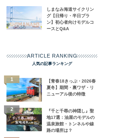
しまなみ海道サイクリン
グ【日帰り・半日プラ
ン】初心者向けモデルコ
ースとQ&A
ARTICLE RANKING
人気の記事ランキング
【青春18きっぷ・2026春
夏冬】期間・裏ワザ・リ
ニューアル後の特徴
『千と千尋の神隠し』聖
地17選：油屋のモデルの
温泉旅館・トンネルや線
路の場所は？