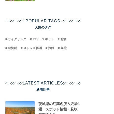
POPULAR TAGS
人気のタグ
サイクリング
パワースポット
お酒
遊覧船
ストレス解消
旅館
島旅
LATEST ARTICLES
新着記事
茨城県の紅葉名所＆穴場6
選 スポット情報・見頃