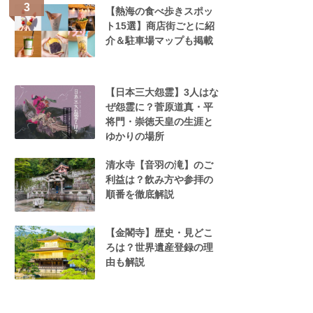
【熱海の食べ歩きスポッ
ト15選】商店街ごとに紹
介＆駐車場マップも掲載
【日本三大怨霊】3人はな
ぜ怨霊に？菅原道真・平
将門・崇徳天皇の生涯と
ゆかりの場所
清水寺【音羽の滝】のご
利益は？飲み方や参拝の
順番を徹底解説
【金閣寺】歴史・見どこ
ろは？世界遺産登録の理
由も解説