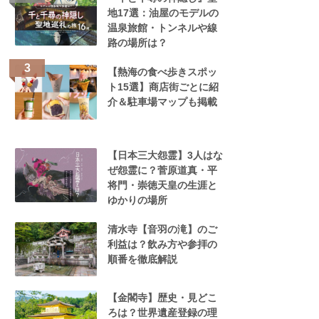
地17選：油屋のモデルの
温泉旅館・トンネルや線
路の場所は？
【熱海の食べ歩きスポッ
ト15選】商店街ごとに紹
介＆駐車場マップも掲載
【日本三大怨霊】3人はな
ぜ怨霊に？菅原道真・平
将門・崇徳天皇の生涯と
ゆかりの場所
清水寺【音羽の滝】のご
利益は？飲み方や参拝の
順番を徹底解説
【金閣寺】歴史・見どこ
ろは？世界遺産登録の理