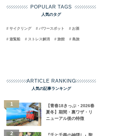
POPULAR TAGS
人気のタグ
サイクリング
パワースポット
お酒
遊覧船
ストレス解消
旅館
島旅
ARTICLE RANKING
人気の記事ランキング
【青春18きっぷ・2026春
夏冬】期間・裏ワザ・リ
ニューアル後の特徴
『千と千尋の神隠し』聖