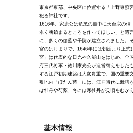
東京都東部、中央区に位置する「上野東照
祀る神社です。

1616年、家康公は危篤の最中に天台宗の
永く魂鎮まるところを作ってほしい」と遺言
に、多くの伽藍や子院が建立されました。
宮のはじまりで、1646年には朝廷より正
宮」は代表的な日光や久能山をはじめ、全国
府三代将軍・徳川家光公が造営替えをした
する江戸初期建築は大変貴重で、国の重要文
敷地内「ぼたん苑」には、江戸時代に栽培が
は牡丹や芍薬、冬には寒牡丹が見頃をむか
基本情報