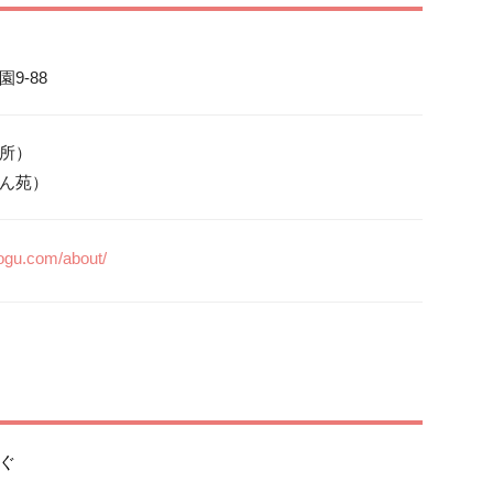
9-88
務所）

ぼたん苑）
ogu.com/about/
ぐ