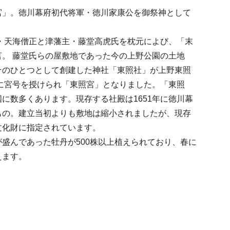
宮」。徳川幕府初代将軍・徳川家康公を御祭神として
僧・天海僧正と津藩主・藤堂高虎氏を枕元によび、「末
。 藤堂氏らの屋敷地であった今の上野公園の土地
そのひとつとして創建した神社「東照社」が上野東照
式に宮号を授けられ「東照宮」となりました。「東照
に数多くあります。現存する社殿は1651年に徳川幕
もの。建立当初よりも敷地は縮小されましたが、現存
化財に指定されています。

盛んであった牡丹が500株以上植えられており、春に
えます。