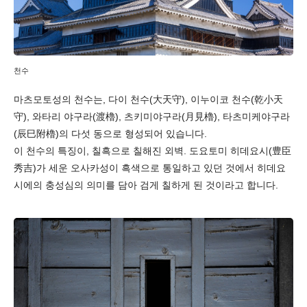
천수
마츠모토성의 천수는, 다이 천수(大天守), 이누이코 천수(乾小天
守), 와타리 야구라(渡櫓), 츠키미야구라(月見櫓), 타츠미케야구라
(辰巳附櫓)의 다섯 동으로 형성되어 있습니다.
이 천수의 특징이, 칠흑으로 칠해진 외벽. 도요토미 히데요시(豊臣
秀吉)가 세운 오사카성이 흑색으로 통일하고 있던 것에서 히데요
시에의 충성심의 의미를 담아 검게 칠하게 된 것이라고 합니다.