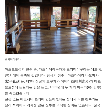
츠키미야구라
마츠모토성의 천수 중, 타츠미케야구라와 츠키미야구라는 에도(江
戸)시대에 증축된 것입니다. 당시의 성주・마츠다이라 나오마사
(松平直政)는, 제3대 장군의 도쿠가와 이에미츠(徳川家光)가 마츠
모토성에 들린다는 것을 듣고, 1633년에 두 개의 야구라(櫓, 망루)
를 축조했습니다.
전쟁 없는 에도시대 초기에 만들어졌다는 점에서 다른 천수와는
달리 석락이나 격자창 같은 전투를 의식한 장비는 없습니다. 전국