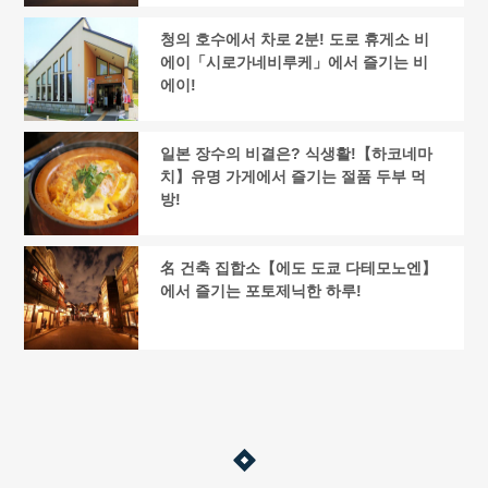
청의 호수에서 차로 2분! 도로 휴게소 비
에이「시로가네비루케」에서 즐기는 비
에이!
일본 장수의 비결은? 식생활!【하코네마
치】유명 가게에서 즐기는 절품 두부 먹
방!
名 건축 집합소【에도 도쿄 다테모노엔】
에서 즐기는 포토제닉한 하루!