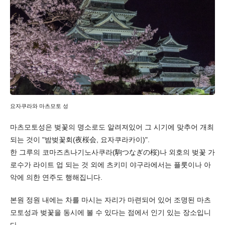
요자쿠라와 마츠모토 성
마츠모토성은 벚꽃의 명소로도 알려져있어 그 시기에 맞추어 개최
되는 것이 "밤벚꽃회(夜桜会, 요자쿠라카이)".
한 그루의 코마즈츠나기노사쿠라(駒つなぎの桜)나 외호의 벚꽃 가
로수가 라이트 업 되는 것 외에 츠키미 야구라에서는 플룻이나 아
악에 의한 연주도 행해집니다.
본원 정원 내에는 차를 마시는 자리가 마련되어 있어 조명된 마츠
모토성과 벚꽃을 동시에 볼 수 있다는 점에서 인기 있는 장소입니
다.