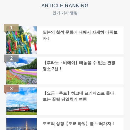
ARTICLE RANKING
인기 기사 랭킹
일본의 칠석 문화에 대해서 자세히 배워보
자！
【후라노・비에이】빼놓을 수 없는 관광
명소 7선！
【요금・루트】하코네 프리패스로 돌아
보는 꿀팁 당일치기 여행
도쿄의 상징【도쿄 타워】를 보러가자！