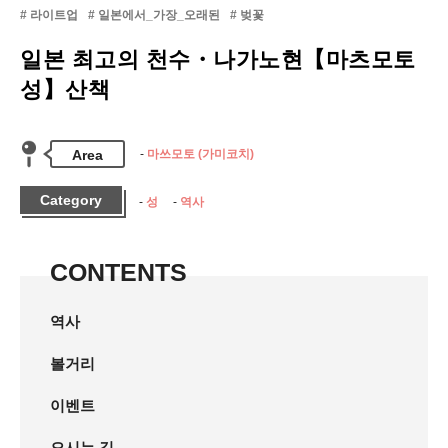
라이트업
일본에서_가장_오래된
벚꽃
일본 최고의 천수・나가노현【마츠모토
성】산책
Area
마쓰모토 (가미코치)
Category
성
역사
CONTENTS
역사
볼거리
이벤트
오시는 길