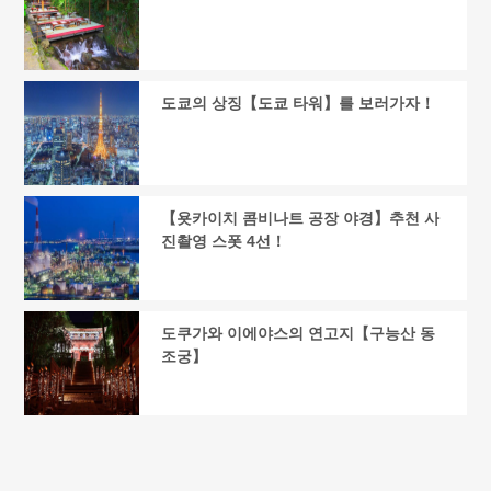
도쿄의 상징【도쿄 타워】를 보러가자！
【욧카이치 콤비나트 공장 야경】추천 사
진촬영 스폿 4선！
도쿠가와 이에야스의 연고지【구능산 동
조궁】