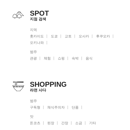
SPOT
지점 검색
지역
홋카이도
도쿄
교토
오사카
후쿠오카
오키나와
범주
관광
체험
쇼핑
숙박
음식
SHOPPING
라면 사다
범주
구독형
채식주의자
단품
맛
돈코츠
된장
간장
소금
기타