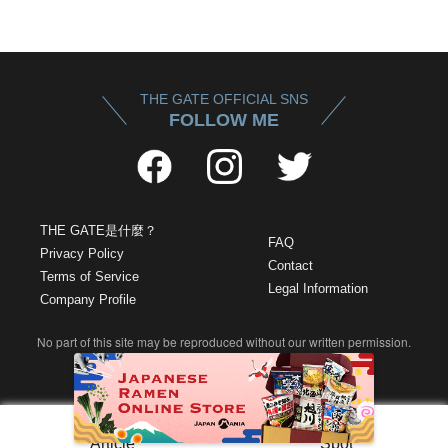
THE GATE OFFICIAL SNS
FOLLOW ME
THE GATE是什麼？
FAQ
Privacy Policy
Contact
Terms of Service
Legal Information
Company Profile
No part of this site may be reproduced without our written permission.
©2022 Roseau Pensant Inc. All rights reserved.
Article
Spot