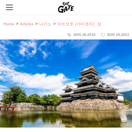
THE GATE
Home
Articles
나가노
마쓰모토 (가미코치)
성
NOV 26.2018
NOV 29.2023