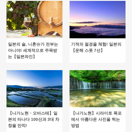
일본의 술, 니혼슈가 전부는
기적의 절경을 체험! 일본의
아니야! 세계적으로 주목받
【운해 스폿 7선】
는【일본와인】
【나가노현・오바스테】일
【나가노현】시라이토 폭포
본의 타나다 100선과 3대 차
에서 아름다운 사진을 찍는
창을 만끽!
방법