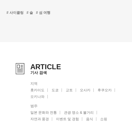
사이클링
술
섬 여행
ARTICLE
기사 검색
지역
홋카이도
도쿄
교토
오사카
후쿠오카
오키나와
범주
일본 문화와 전통
관광 명소 & 볼거리
자연과 풍경
이벤트 및 경험
음식
쇼핑