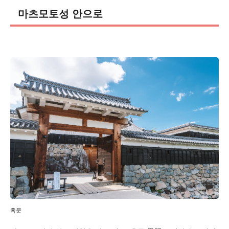
마츠모토성 안으로
흑문