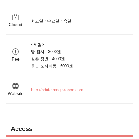
화요일・수요일・축일
Closed
<체험>

빵 접시 : 3000엔

Fee
칠촌 쟁반 : 4000엔

둥근 도시락통 : 5000엔
http://odate-magewappa.com
Website
Access