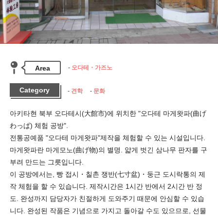
Area
오다테・가즈노
Category
견학
문화
아키타현 북부 오다테시(大館市)에 위치한 "오다테 마게왓파(曲げ
わっぱ) 체험 공방".

전통공예품 "오다테 마게왓파"제작을 체험할 수 있는 시설입니다.

마게왓파란 마게모노(曲げ物)의 별명. 얇게 벗긴 삼나무 판자를 구
부려 만드는 그릇입니다.

이 공방에서는, 빵 접시・칠촌 쟁반(七寸盆)・둥근 도시락통의 제
작 체험을 할 수 있습니다. 제작시간은 1시간 반에서 2시간 반 정
도. 완성까지 담당자가 친절하게 도와주기 때문에 안심할 수 있습
니다. 완성된 작품은 기념으로 가지고 돌아갈 수도 있으므로, 선물