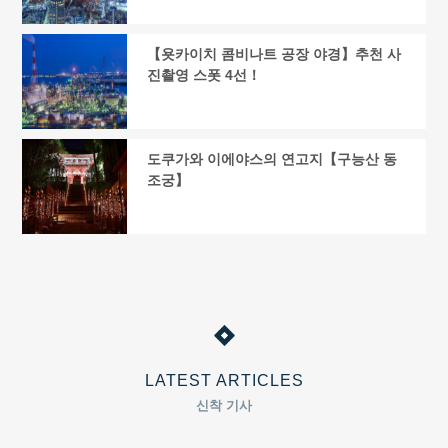
【욧카이치 콤비나트 공장 야경】추천 사
진촬영 스폿 4선！
도쿠가와 이에야스의 연고지【구능산 동
조궁】
LATEST ARTICLES
신착 기사