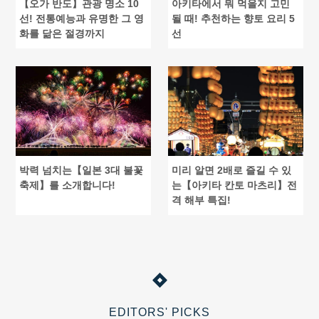
【오가 반도】관광 명소 10
아키타에서 뭐 먹을지 고민
선! 전통예능과 유명한 그 영
될 때! 추천하는 향토 요리 5
화를 닮은 절경까지
선
박력 넘치는【일본 3대 불꽃
미리 알면 2배로 즐길 수 있
축제】를 소개합니다!
는【아키타 칸토 마츠리】전
격 해부 특집!
EDITORS' PICKS