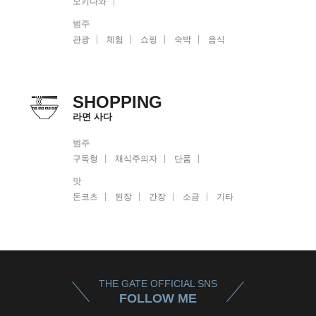
오키나와
범주
관광
체험
쇼핑
숙박
음식
SHOPPING
라면 사다
범주
구독형
채식주의자
단품
맛
돈코츠
된장
간장
소금
기타
THE GATE OFFICIAL SNS
FOLLOW ME