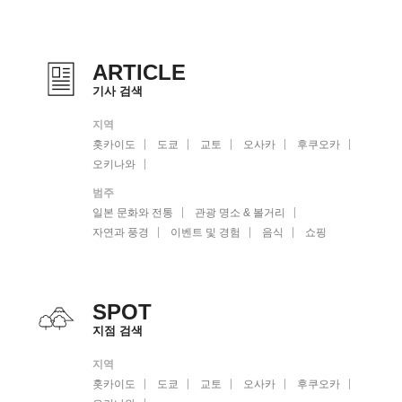
ARTICLE
기사 검색
지역
홋카이도
도쿄
교토
오사카
후쿠오카
오키나와
범주
일본 문화와 전통
관광 명소 & 볼거리
자연과 풍경
이벤트 및 경험
음식
쇼핑
SPOT
지점 검색
지역
홋카이도
도쿄
교토
오사카
후쿠오카