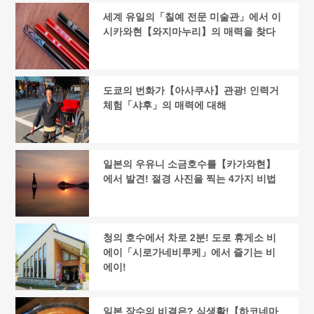
세계 유일의「칠예 전문 미술관」에서 이
시카와현【와지마누리】의 매력을 찾다
도쿄의 번화가【아사쿠사】관광! 인력거
체험「샤후」의 매력에 대해
일본의 우유니 소금호수를【카가와현】
에서 발견! 절경 사진을 찍는 4가지 비법
청의 호수에서 차로 2분! 도로 휴게소 비
에이「시로가네비루케」에서 즐기는 비
에이!
일본 장수의 비결은? 식생활!【하코네마