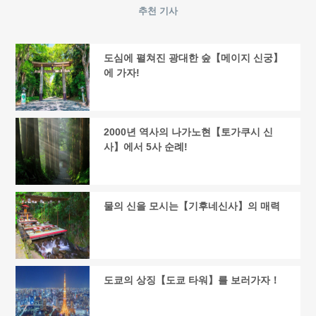
추천 기사
도심에 펼쳐진 광대한 숲【메이지 신궁】
에 가자!
2000년 역사의 나가노현【토가쿠시 신
사】에서 5사 순례!
물의 신을 모시는【기후네신사】의 매력
도쿄의 상징【도쿄 타워】를 보러가자！