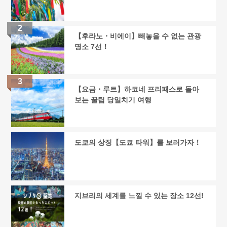
【후라노・비에이】빼놓을 수 없는 관광
명소 7선！
【요금・루트】하코네 프리패스로 돌아
보는 꿀팁 당일치기 여행
도쿄의 상징【도쿄 타워】를 보러가자！
지브리의 세계를 느낄 수 있는 장소 12선!