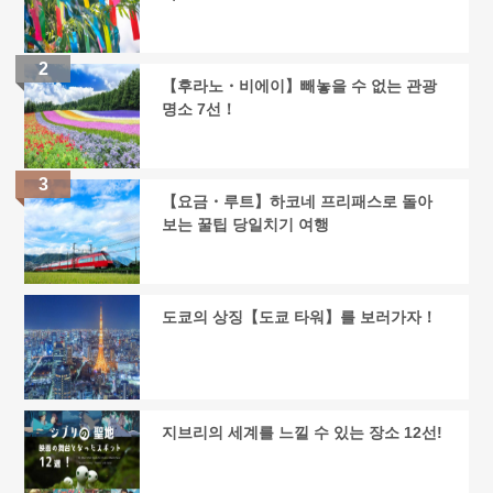
【후라노・비에이】빼놓을 수 없는 관광
명소 7선！
【요금・루트】하코네 프리패스로 돌아
보는 꿀팁 당일치기 여행
도쿄의 상징【도쿄 타워】를 보러가자！
지브리의 세계를 느낄 수 있는 장소 12선!