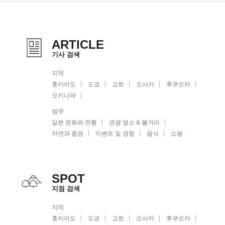
ARTICLE
기사 검색
지역
홋카이도
도쿄
교토
오사카
후쿠오카
오키나와
범주
일본 문화와 전통
관광 명소 & 볼거리
자연과 풍경
이벤트 및 경험
음식
쇼핑
SPOT
지점 검색
지역
홋카이도
도쿄
교토
오사카
후쿠오카