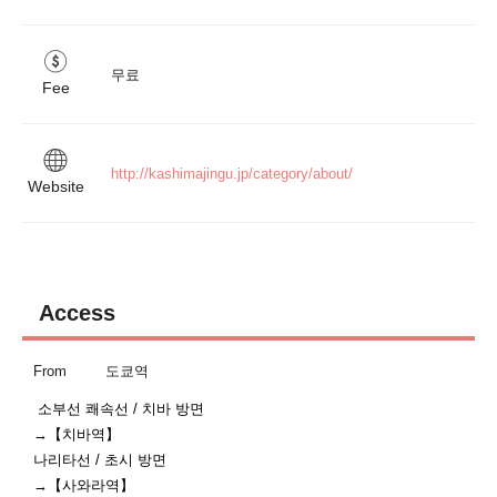
무료
Fee
http://kashimajingu.jp/category/about/ 
Website
Access
From
도쿄역
 소부선 쾌속선 / 치바 방면

→【치바역】

나리타선 / 초시 방면

→【사와라역】
