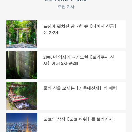
추천 기사
도심에 펼쳐진 광대한 숲【메이지 신궁】
에 가자!
2000년 역사의 나가노현【토가쿠시 신
사】에서 5사 순례!
물의 신을 모시는【기후네신사】의 매력
도쿄의 상징【도쿄 타워】를 보러가자！