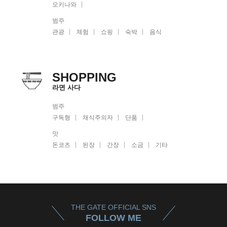
오키나와
범주
관광
체험
쇼핑
숙박
음식
SHOPPING
라면 사다
범주
구독형
채식주의자
단품
맛
돈코츠
된장
간장
소금
기타
THE GATE OFFICIAL SNS
FOLLOW ME