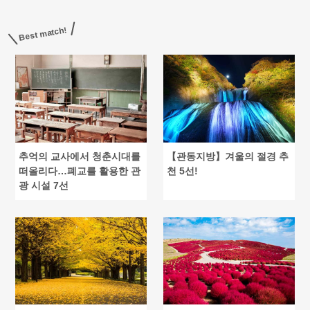
Best match!
추억의 교사에서 청춘시대를
【관동지방】겨울의 절경 추
떠올리다…폐교를 활용한 관
천 5선!
광 시설 7선