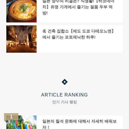
일본 장수의 비결은? 식생활!【하코네마
치】유명 가게에서 즐기는 절품 두부 먹
방!
名 건축 집합소【에도 도쿄 다테모노엔】
에서 즐기는 포토제닉한 하루!
ARTICLE RANKING
인기 기사 랭킹
일본의 칠석 문화에 대해서 자세히 배워보
자！