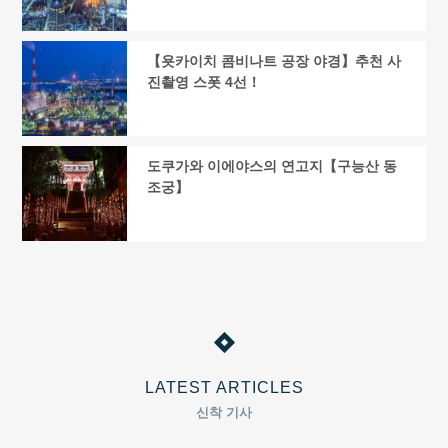
【욧카이치 콤비나트 공장 야경】추천 사
진촬영 스폿 4선！
도쿠가와 이에야스의 연고지【구능산 동
조궁】
LATEST ARTICLES
신착 기사