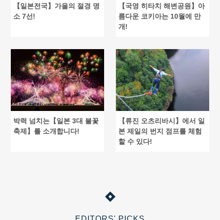
【일본전국】가을의 절경 명
【국영 히타치 해변공원】아
소 7선!
름다운 코키아는 10월에 만
개!
박력 넘치는【일본 3대 불꽃
【류진 오츠리바시】에서 일
축제】를 소개합니다!
본 제일의 번지 점프를 체험
할 수 있다!
EDITORS' PICKS