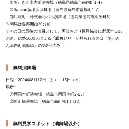
①あわぎん南内町演舞場（徳島県徳島市南内町1-4）
②Sansan藍場浜演舞場（徳島県徳島市藍場町1-7）
③紺屋町 株式会社バル演舞場（徳島県徳島市紺屋町5）
※開場は各部開始30分前
※その日の最後の演目として、阿波おどり振興協会に所属する16
の連、総勢1000人による
「総おどり」
が見られるのは「あわぎ
ん南内町演舞場」の第2部のみ
無料演舞場
日程：2024年8月12日（月）～15日（木）
場所：
①両国本町演舞場（徳島市両国本町2-25）
②新町橋演舞場（徳島市新町橋1丁目2）
無料見学スポット（演舞場以外）