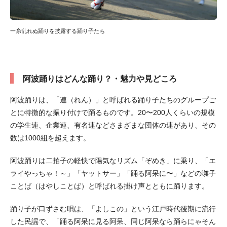
一糸乱れぬ踊りを披露する踊り子たち
阿波踊りはどんな踊り？・魅力や見どころ
阿波踊りは、「連（れん）」と呼ばれる踊り子たちのグループご
とに特徴的な振り付けで踊るものです。20〜200人くらいの規模
の学生連、企業連、有名連などさまざまな団体の連があり、その
数は1000組を超えます。
阿波踊りは二拍子の軽快で陽気なリズム「ぞめき」に乗り、「エ
ライやっちゃ！～」「ヤットサー」「踊る阿呆に〜」などの囃子
ことば（はやしことば）と呼ばれる掛け声とともに踊ります。
踊り子が口ずさむ唄は、「よしこの」という江戸時代後期に流行
した民謡で、「踊る阿呆に見る阿呆、同じ阿呆なら踊らにゃそん