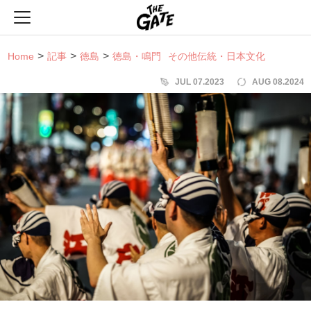
THE GATE
Home
記事
徳島
徳島・鳴門
その他伝統・日本文化
JUL 07.2023
AUG 08.2024