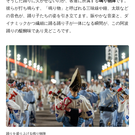
そうした踊りに欠かせないのが、各連に所属する
鳴り物陣
です。
彼らが打ち鳴らす、「鳴り物」と呼ばれる三味線や鐘、太鼓など
の音色が、踊り子たちの姿を引き立てます。賑やかな音楽と、ダ
イナミックかつ繊細に踊る踊り子が一体になる瞬間が、この阿波
踊りの醍醐味であり見どころです。
踊りを盛り上げる鳴り物陣