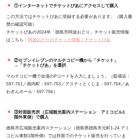
①インターネットでチケットぴあにアクセスして購入
この方法ではチケットぴあに登録する必要があります。（購入履
歴の確認可能）
チケットぴあの2024年「徳島市阿波おどり」チケット販売情報
はこちら：
阿波おどりのチケット情報｜チケットぴあ
②セブンイレブンのマルチコピー機から「チケット」
→「チケットぴあ」を選択
マルチコピー機で会場のPコードを入力しましょう。（藍場浜：
597-751／南内町：597-753／アスティとくしま：597-754／あ
わぎんホール：597-756）
③対面販売所（広域観光案内ステーション アミコビル1
階外東側）で購入
徳島市広域観光案内ステーション（徳島県徳島市元町1-24 アミ
コビル東館1階外側）では対面でのチケット販売を行っていま