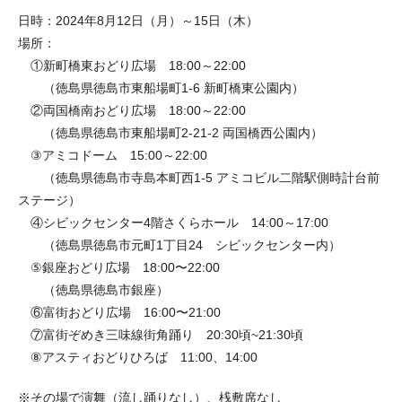
日時：2024年8月12日（月）～15日（木）
場所：
①新町橋東おどり広場 18:00～22:00
（徳島県徳島市東船場町1-6 新町橋東公園内）
②両国橋南おどり広場 18:00～22:00
（徳島県徳島市東船場町2-21-2 両国橋西公園内）
③アミコドーム 15:00～22:00
（徳島県徳島市寺島本町西1-5 アミコビル二階駅側時計台前
ステージ）
④シビックセンター4階さくらホール 14:00～17:00
（徳島県徳島市元町1丁目24 シビックセンター内）
⑤銀座おどり広場 18:00〜22:00
（徳島県徳島市銀座）
⑥富街おどり広場 16:00〜21:00
⑦富街ぞめき三味線街角踊り 20:30頃~21:30頃
⑧アスティおどりひろば 11:00、14:00
※その場で演舞（流し踊りなし）、桟敷席なし