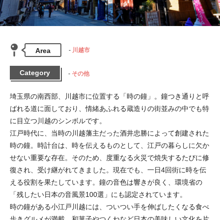
Area
川越市
Category
その他
埼玉県の南西部、川越市に位置する「時の鐘」。鐘つき通りと呼
ばれる道に面しており、情緒あふれる蔵造りの街並みの中でも特
に目立つ川越のシンボルです。

江戸時代に、当時の川越藩主だった酒井忠勝によって創建された
時の鐘。時計台は、時を伝えるものとして、江戸の暮らしに欠か
せない重要な存在。そのため、度重なる火災で焼失するたびに修
復され、受け継がれてきました。現在でも、一日4回街に時を伝
える役割を果たしています。鐘の音色は響きが良く、環境省の
「残したい日本の音風景100選」にも認定されています。

時の鐘がある小江戸川越には、ついつい手を伸ばしたくなる食べ
歩きグルメが満載。和菓子やつくねなど日本の美味しい文化を片