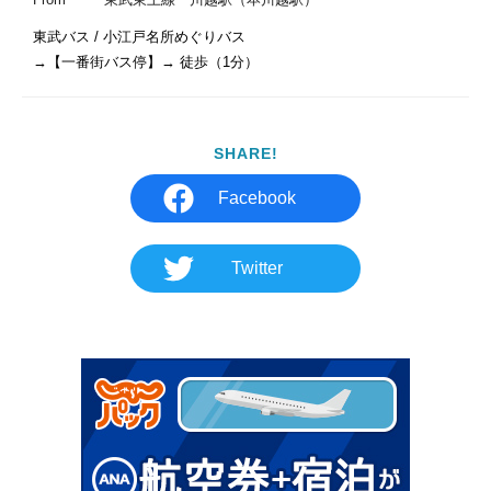
東武バス / 小江戸名所めぐりバス

→【一番街バス停】→ 徒歩（1分） 
SHARE!
Facebook
Twitter