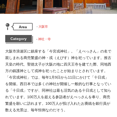
Area
大阪市
Category
神社・寺
大阪市浪速区に鎮座する「今宮戎神社」。「えべっさん」の名で
親しまれる商売繁盛の神・戎（えびす）神を祀っています。推古
天皇の時代、聖徳太子が大阪の地に四天王寺を建てた際、同地西
方の鎮護神として戎神を祀ったことが始まりとされています。

「今宮戎神社」では、毎年1月9日から11日にかけて「十日戎」
を開催。西日本では多くの神社が開催し一般的な行事となってい
る「十日戎」ですが、同神社は最も活気のある十日戎として知ら
れています。100万人を超える参詣者がえべっさんを奉り、商売
繁盛を願いに訪れます。100万人が投げ入れたお賽銭を銀行員が
数える光景は、毎年恒例なのだそう。