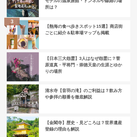
モデルの温泉旅館・トンネルや線路の場
所は？
【熱海の食べ歩きスポット15選】商店街
ごとに紹介＆駐車場マップも掲載
【日本三大怨霊】3人はなぜ怨霊に？菅
原道真・平将門・崇徳天皇の生涯とゆか
りの場所
清水寺【音羽の滝】のご利益は？飲み方
や参拝の順番を徹底解説
【金閣寺】歴史・見どころは？世界遺産
登録の理由も解説