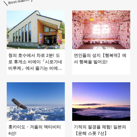
Best match!
청의 호수에서 차로 2분! 도
연인들의 성지【행복역】에
로 휴게소 비에이「시로가네
서 행복을 빌어요!
비루케」에서 즐기는 비에
이!
홋카이도・겨울의 액티비티
기적의 절경을 체험! 일본의
4선!
【운해 스폿 7선】