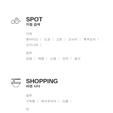
SPOT
지점 검색
지역
홋카이도
도쿄
교토
오사카
후쿠오카
오키나와
범주
관광
체험
쇼핑
숙박
음식
SHOPPING
라면 사다
범주
구독형
채식주의자
단품
맛