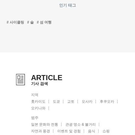
인기 태그
사이클링
술
섬 여행
ARTICLE
기사 검색
지역
홋카이도
도쿄
교토
오사카
후쿠오카
오키나와
범주
일본 문화와 전통
관광 명소 & 볼거리
자연과 풍경
이벤트 및 경험
음식
쇼핑