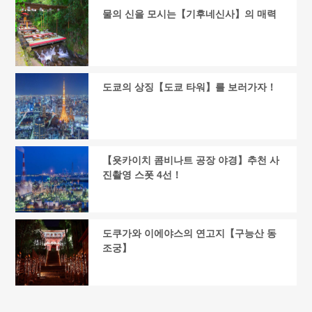
물의 신을 모시는【기후네신사】의 매력
도쿄의 상징【도쿄 타워】를 보러가자！
【욧카이치 콤비나트 공장 야경】추천 사
진촬영 스폿 4선！
도쿠가와 이에야스의 연고지【구능산 동
조궁】