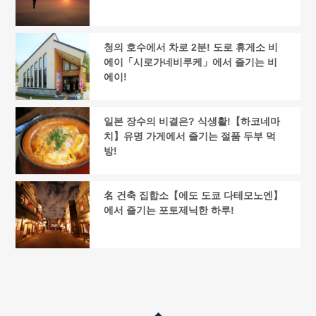
청의 호수에서 차로 2분! 도로 휴게소 비
에이「시로가네비루케」에서 즐기는 비
에이!
일본 장수의 비결은? 식생활!【하코네마
치】유명 가게에서 즐기는 절품 두부 먹
방!
名 건축 집합소【에도 도쿄 다테모노엔】
에서 즐기는 포토제닉한 하루!