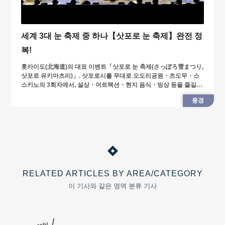
세계 3대 눈 축제 중 하나【삿포로 눈 축제】완전 정
복!
홋카이도(北海道)의 대표 이벤트「삿포로 눈 축제(さっぽろ雪まつり,
삿포로 유키마츠리)」. 삿포로시를 무대로 오도리공원・츠도무・스
스키노의 3회자에서, 설상・어트랙션・현지 음식・빙상 등을 즐길
수 있습니다.
풍경
RELATED ARTICLES BY AREA/CATEGORY
이 기사와 같은 영역 분류 기사