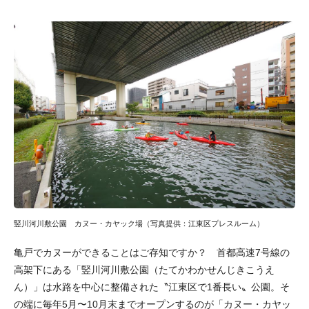
竪川河川敷公園 カヌー・カヤック場（写真提供：江東区プレスルーム）
亀戸でカヌーができることはご存知ですか？ 首都高速7号線の
高架下にある「竪川河川敷公園（たてかわかせんじきこうえ
ん）」は水路を中心に整備された〝江東区で1番長い〟公園。そ
の端に毎年5月〜10月末までオープンするのが「カヌー・カヤッ