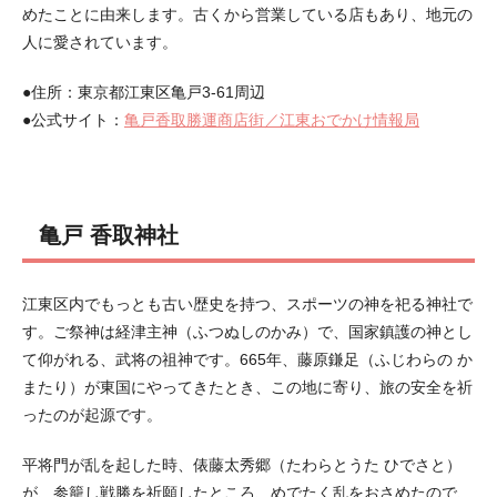
めたことに由来します。古くから営業している店もあり、地元の
人に愛されています。
●住所：東京都江東区亀戸3-61周辺
●公式サイト：
亀戸香取勝運商店街／江東おでかけ情報局
亀戸 香取神社
江東区内でもっとも古い歴史を持つ、スポーツの神を祀る神社で
す。ご祭神は経津主神（ふつぬしのかみ）で、国家鎮護の神とし
て仰がれる、武将の祖神です。665年、藤原鎌足（ふじわらの か
またり）が東国にやってきたとき、この地に寄り、旅の安全を祈
ったのが起源です。
平将門が乱を起した時、俵藤太秀郷（たわらとうた ひでさと）
が、参籠し戦勝を祈願したところ、めでたく乱をおさめたので、