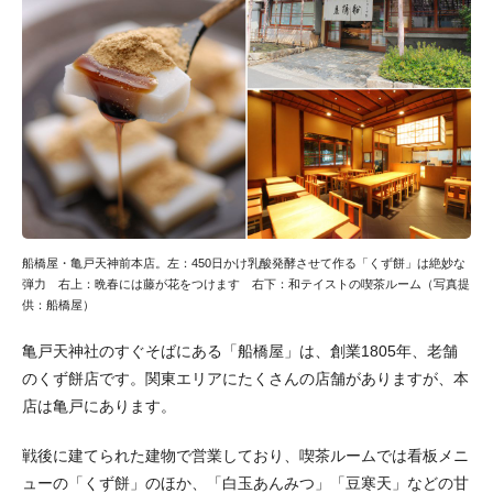
船橋屋・亀戸天神前本店。左：450日かけ乳酸発酵させて作る「くず餅」は絶妙な
弾力 右上：晩春には藤が花をつけます 右下：和テイストの喫茶ルーム（写真提
供：船橋屋）
亀戸天神社のすぐそばにある「船橋屋」は、創業1805年、老舗
のくず餅店です。関東エリアにたくさんの店舗がありますが、本
店は亀戸にあります。
戦後に建てられた建物で営業しており、喫茶ルームでは看板メニ
ューの「くず餅」のほか、「白玉あんみつ」「豆寒天」などの甘