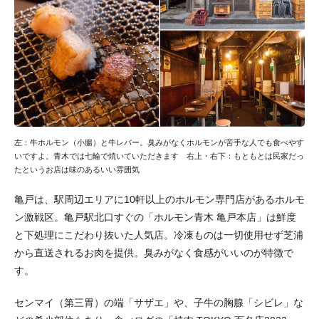
左：牛ホルモン（小腸）と牛レバー。臭みがなくホルモンが苦手な人でも食べやす
いですよ。青木では七輪で焼いていただきます 右上・右下：もともとは民家だっ
たというお店は味のあるいい雰囲気
亀戸は、駅周辺エリアに10軒以上のホルモン専門店があるホルモ
ン激戦区。亀戸駅北口すぐの「ホルモン青木 亀戸本店」は鮮度
と下処理にこだわり抜いた人気店。冷凍ものは一切使用せず芝浦
から直送されるお肉を提供。臭みがなく食感がいいのが特徴で
す。
センマイ（第三胃）の端「サザエ」や、子牛の胸腺「シビレ」な