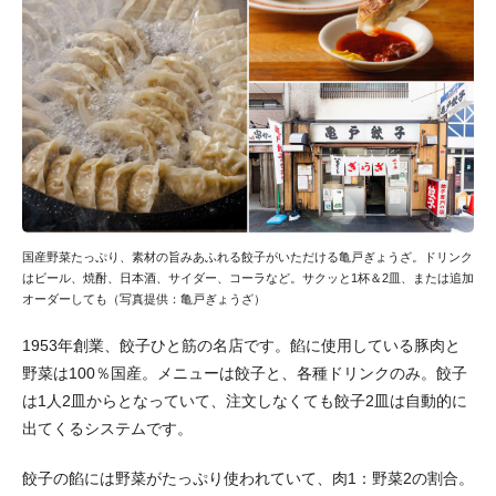
国産野菜たっぷり、素材の旨みあふれる餃子がいただける亀戸ぎょうざ。ドリンク
はビール、焼酎、日本酒、サイダー、コーラなど。サクッと1杯＆2皿、または追加
オーダーしても（写真提供：亀戸ぎょうざ）
1953年創業、餃子ひと筋の名店です。餡に使用している豚肉と
野菜は100％国産。メニューは餃子と、各種ドリンクのみ。餃子
は1人2皿からとなっていて、注文しなくても餃子2皿は自動的に
出てくるシステムです。
餃子の餡には野菜がたっぷり使われていて、肉1：野菜2の割合。