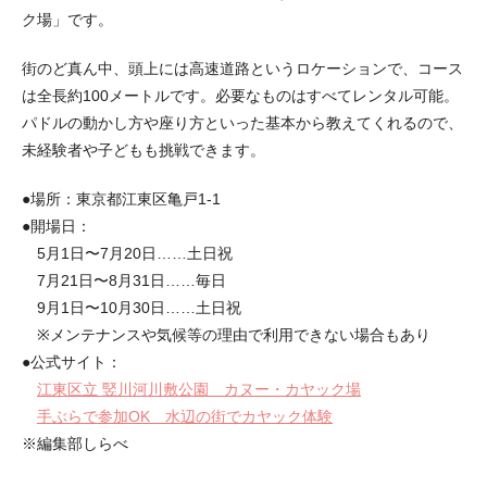
ク場」です。
街のど真ん中、頭上には高速道路というロケーションで、コース
は全長約100メートルです。必要なものはすべてレンタル可能。
パドルの動かし方や座り方といった基本から教えてくれるので、
未経験者や子どもも挑戦できます。
●場所：東京都江東区亀戸1-1
●開場日：
5月1日〜7月20日……土日祝
7月21日〜8月31日……毎日
9月1日〜10月30日……土日祝
※メンテナンスや気候等の理由で利用できない場合もあり
●公式サイト：
江東区立 竪川河川敷公園 カヌー・カヤック場
手ぶらで参加OK 水辺の街でカヤック体験
※編集部しらべ