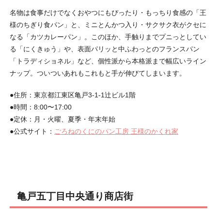
名物は食事だけでなくおやつにもぴったり・もっちり食感の「王
様のちぎり食パン」と、ミニとんかつ入り・サクサク衣がクセに
なる「カツカレーパン」。このほか、手触りまでプニっとしてい
る「にくきゅう」や、表面パリッと中ふわっとのフランスパン
「トラディショネル」など、個性派から本格派まで幅広いライン
ナップ。ついついあれもこれもと手が伸びてしまいます。
●住所：東京都江東区亀戸3-1-1辻ビル1階
●時間：8:00〜17:00
●定休：月・火曜、夏季・年末年始
●公式サイト：
ごろねのくにのパン工房 王様のかくれ家
亀戸五丁目中央通り商店街