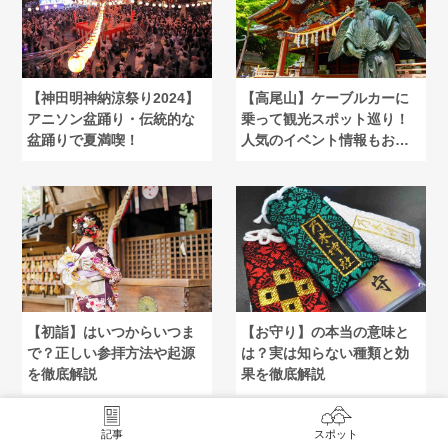
【神田明神納涼祭り2024】
【高尾山】ケーブルカーに
アニソン盆踊り・伝統的な
乗って観光スポット巡り！
盆踊りで夏満喫！
人気のイベント情報もお届
け
【初詣】はいつからいつま
【お守り】の本当の意味と
で？正しい参拝方法や起源
は？実は知らない種類と効
を徹底解説
果を徹底解説
記事
スポット