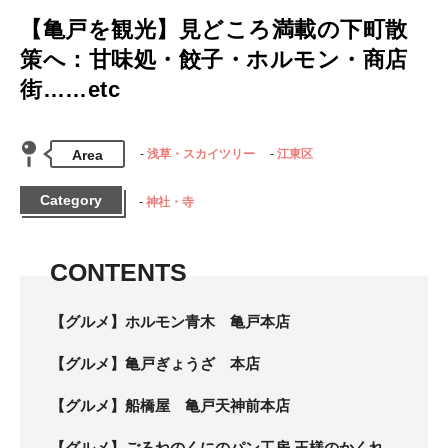
【亀戸を観光】見どころ満載の下町散
策へ：甘味処・餃子・ホルモン・商店
街……etc
Area
浅草・スカイツリー
江東区
Category
神社・寺
CONTENTS
【グルメ】ホルモン青木 亀戸本店
【グルメ】亀戸ぎょうざ 本店
【グルメ】船橋屋 亀戸天神前本店
【グルメ】ごろねのくにのパン工房 王様のかくれ