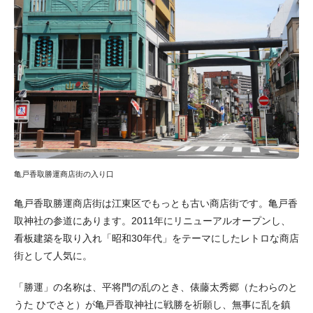
亀戸香取勝運商店街の入り口
亀戸香取勝運商店街は江東区でもっとも古い商店街です。亀戸香
取神社の参道にあります。2011年にリニューアルオープンし、
看板建築を取り入れ「昭和30年代」をテーマにしたレトロな商店
街として人気に。
「勝運」の名称は、平将門の乱のとき、俵藤太秀郷（たわらのと
うた ひでさと）が亀戸香取神社に戦勝を祈願し、無事に乱を鎮