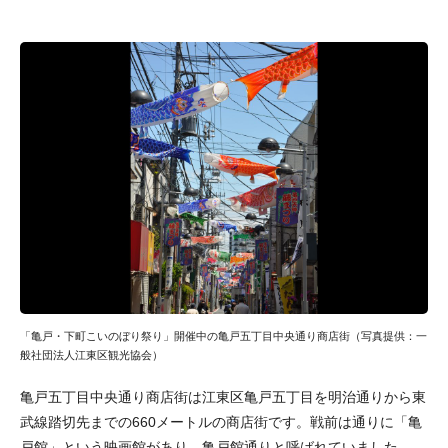
「亀戸・下町こいのぼり祭り」開催中の亀戸五丁目中央通り商店街（写真提供：一
般社団法人江東区観光協会）
亀戸五丁目中央通り商店街は江東区亀戸五丁目を明治通りから東
武線踏切先までの660メートルの商店街です。戦前は通りに「亀
戸館」という映画館があり、亀戸館通りと呼ばれていました。