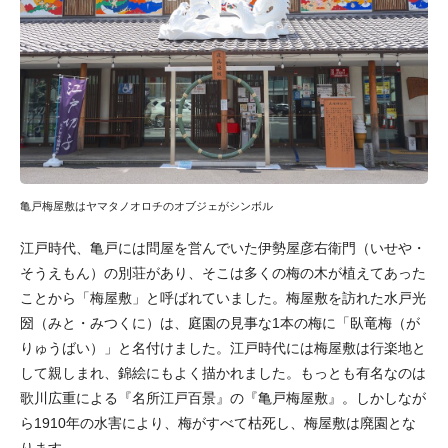
亀戸梅屋敷はヤマタノオロチのオブジェがシンボル
江戸時代、亀戸には問屋を営んでいた伊勢屋彦右衛門（いせや・
そうえもん）の別荘があり、そこは多くの梅の木が植えてあった
ことから「梅屋敷」と呼ばれていました。梅屋敷を訪れた水戸光
圀（みと・みつくに）は、庭園の見事な1本の梅に「臥竜梅（が
りゅうばい）」と名付けました。江戸時代には梅屋敷は行楽地と
して親しまれ、錦絵にもよく描かれました。もっとも有名なのは
歌川広重による『名所江戸百景』の『亀戸梅屋敷』。しかしなが
ら1910年の水害により、梅がすべて枯死し、梅屋敷は廃園とな
ります。