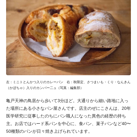
左：ミニトとんかつ入りのカレーパン 右：秋限定、さつまいも・くり・なんきん
（かぼちゃ）入りのカンパー二ュ（写真：編集部）
亀戸天神の鳥居から歩いて3分ほど。大通りから細い路地に入っ
た場所にある小さなパン屋さんです。店主のぜにこさんは、20年
医学研究に従事したのちにパン職人になった異色の経歴の持ち
主。お店ではハード系パンを中心に、食パン、菓子パンなど40〜
50種類のパンが日々焼き上げられています。