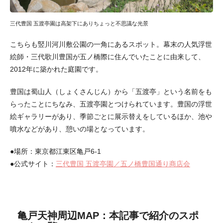
三代豊国 五渡亭園は高架下にありちょっと不思議な光景
こちらも竪川河川敷公園の一角にあるスポット。幕末の人気浮世
絵師・三代歌川豊国が五ノ橋際に住んでいたことに由来して、
2012年に築かれた庭園です。
豊国は蜀山人（しょくさんじん）から「五渡亭」という名前をも
らったことにちなみ、五渡亭園とつけられています。豊国の浮世
絵ギャラリーがあり、季節ごとに展示替えをしているほか、池や
噴水などがあり、憩いの場となっています。
●場所：東京都江東区亀戸6-1
●公式サイト：
三代豊国 五渡亭園／五ノ橋豊国通り商店会
亀戸天神周辺MAP：本記事で紹介のスポ