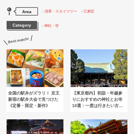
Area
浅草・スカイツリー
江東区
Category
神社・寺
Best match!
全国の駅弁がズラリ！ 京王
【東京都内】初詣・年越参
新宿の駅弁大会で見つけた
りにおすすめの神社とお寺
《定番・限定・新作》
10選：一度は行きたい古
社・名刹