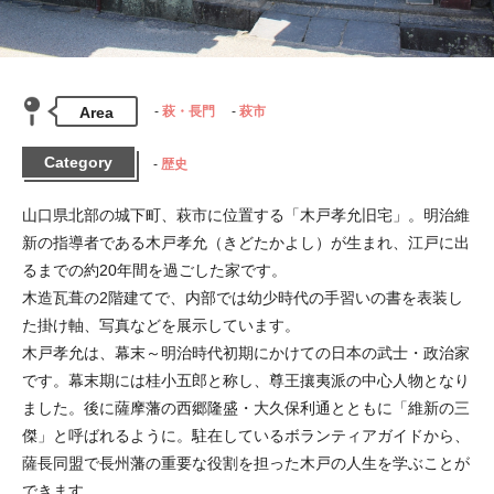
Area
萩・長門
萩市
Category
歴史
山口県北部の城下町、萩市に位置する「木戸孝允旧宅」。明治維
新の指導者である木戸孝允（きどたかよし）が生まれ、江戸に出
るまでの約20年間を過ごした家です。

木造瓦葺の2階建てで、内部では幼少時代の手習いの書を表装し
た掛け軸、写真などを展示しています。

木戸孝允は、幕末～明治時代初期にかけての日本の武士・政治家
です。幕末期には桂小五郎と称し、尊王攘夷派の中心人物となり
ました。後に薩摩藩の西郷隆盛・大久保利通とともに「維新の三
傑」と呼ばれるように。駐在しているボランティアガイドから、
薩長同盟で長州藩の重要な役割を担った木戸の人生を学ぶことが
できます。
