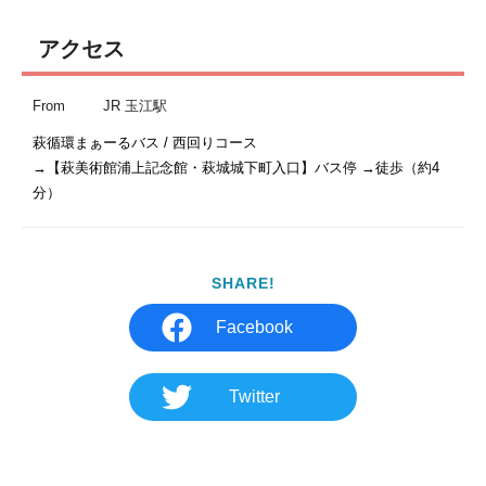
アクセス
From
JR 玉江駅
萩循環まぁーるバス / 西回りコース

→【萩美術館浦上記念館・萩城城下町入口】バス停 →徒歩（約4
分）
SHARE!
Facebook
Twitter