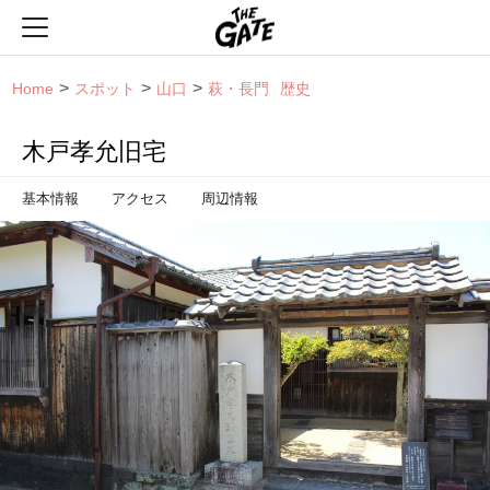
THE GATE
Home
スポット
山口
萩・長門
歴史
木戸孝允旧宅
基本情報
アクセス
周辺情報