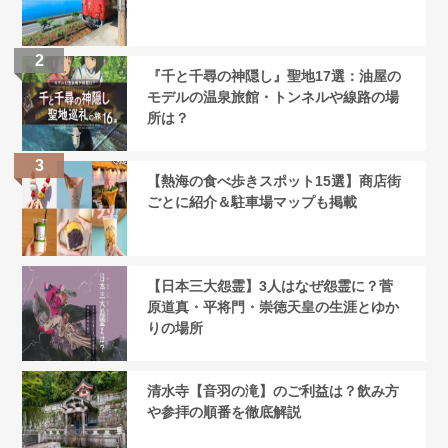
『千と千尋の神隠し』聖地17選：油屋の
モデルの温泉旅館・トンネルや線路の場
所は？
【熱海の食べ歩きスポット15選】商店街
ごとに紹介＆駐車場マップも掲載
【日本三大怨霊】3人はなぜ怨霊に？菅
原道真・平将門・崇徳天皇の生涯とゆか
りの場所
清水寺【音羽の滝】のご利益は？飲み方
や参拝の順番を徹底解説