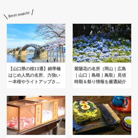
Best match!
【山口県の桜13選】錦帯橋
紫陽花の名所（岡山｜広島
はじめ人気の名所、力強い
｜山口｜島根｜鳥取）見頃
一本桜やライトアップされ
時期＆祭り情報を厳選紹介
た公園