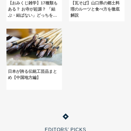
【おみくじ雑学】17種類も
【瓦そば】山口県の郷土料
ある？ お寺が起源？ 「結
理のルーツと食べ方を徹底
ぶ・結ばない」どっちを選
解説
ぶ？
日本が誇る伝統工芸品まと
め【中国地方編】
EDITORS' PICKS