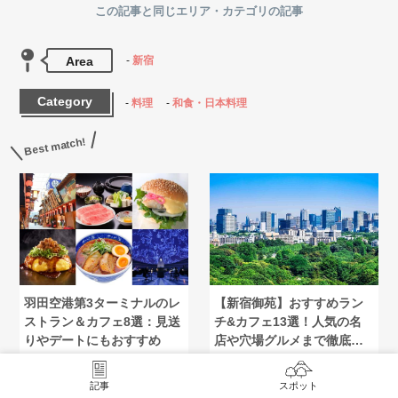
この記事と同じエリア・カテゴリの記事
Area
新宿
Category
料理
和食・日本料理
Best match!
羽田空港第3ターミナルのレ
【新宿御苑】おすすめラン
ストラン＆カフェ8選：見送
チ&カフェ13選！人気の名
りやデートにもおすすめ
店や穴場グルメまで徹底紹
介！
記事
スポット