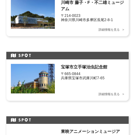
川崎市 藤子・F・不二雄ミュージ
アム
〒214-0023

神奈川県川崎市多摩区長尾2-8-1
詳細情報を見る
SP
T
宝塚市立手塚治虫記念館
〒665-0844

兵庫県宝塚市武庫川町7-65
詳細情報を見る
SP
T
東映アニメーションミュージア