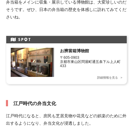
弁当箱をメインに収集・展示している博物館は、大変珍しいのだ
そうです。ぜひ、日本の弁当箱の歴史を体感しに訪れてみてくだ
さいね。
SP
T
お辨當箱博物館
〒605-0903

京都市東山区問屋町通五条下ル上人町
433
詳細情報を見る
江戸時代の弁当文化
江戸時代になると、庶民も芝居見物や花見などの娯楽のために外
出するようになり、弁当文化が浸透しました。