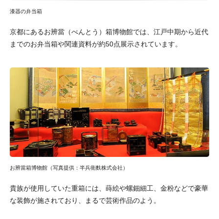
漆器の弁当箱
京都にあるお辨當（べんとう）箱博物館では、江戸中期から近代
までのお弁当箱や関連資料が約50点展示されています。
お辨當箱博物館（写真提供：半兵衛麩株式会社）
貴族が使用していた重箱には、蒔絵や螺鈿細工、金粉などで豪華
な装飾が施されており、まるで芸術作品のよう。