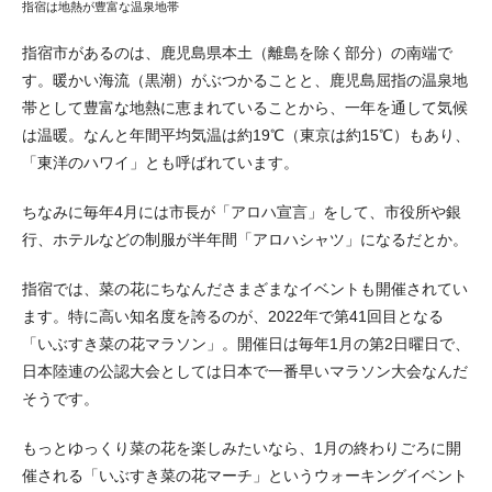
指宿は地熱が豊富な温泉地帯
指宿市があるのは、鹿児島県本土（離島を除く部分）の南端で
す。暖かい海流（黒潮）がぶつかることと、鹿児島屈指の温泉地
帯として豊富な地熱に恵まれていることから、一年を通して気候
は温暖。なんと年間平均気温は約19℃（東京は約15℃）もあり、
「東洋のハワイ」とも呼ばれています。
ちなみに毎年4月には市長が「アロハ宣言」をして、市役所や銀
行、ホテルなどの制服が半年間「アロハシャツ」になるだとか。
指宿では、菜の花にちなんださまざまなイベントも開催されてい
ます。特に高い知名度を誇るのが、2022年で第41回目となる
「いぶすき菜の花マラソン」。開催日は毎年1月の第2日曜日で、
日本陸連の公認大会としては日本で一番早いマラソン大会なんだ
そうです。
もっとゆっくり菜の花を楽しみたいなら、1月の終わりごろに開
催される「いぶすき菜の花マーチ」というウォーキングイベント