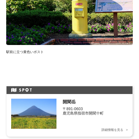
駅前に立つ黄色いポスト
SP
T
開聞岳
〒891-0603						

鹿児島県指宿市開聞十町
詳細情報を見る