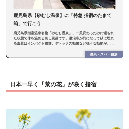
鹿児島県【砂むし温泉】に「特急 指宿のたまて
箱」で行こう
鹿児島県指宿温泉名物「砂むし温泉」。一風変わった砂に埋もれ
た状態で体を温める蒸し風呂です。湯治客が列になって砂に埋れ
る風景はインパクト抜群。デトックス効果など様々な効能が。今
回は「特急 指宿のたまて箱」に乗車し、地元民おすすめの砂むし
温泉をご案内。
温泉・スパ・銭湯
日本一早く「菜の花」が咲く指宿