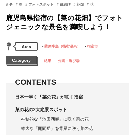
冬
春
フォトスポット
縁結び
花畑
花
鹿児島県指宿の【菜の花畑】でフォト
ジェニックな景色を満喫しよう！
Area
薩摩半島（指宿温泉）
指宿市
Category
絶景
公園・遊び場
CONTENTS
日本一早く「菜の花」が咲く指宿
菜の花の2大絶景スポット
神秘的な「池田湖畔」に咲く菜の花
雄大な「開聞岳」を背景に咲く菜の花