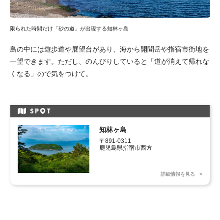
限られた時間だけ「砂の道」が出現する知林ヶ島
島の中には遊歩道や展望台があり、海から開聞岳や指宿市街地を
一望できます。ただし、のんびりしていると「道が消えて帰れな
くなる」ので気をつけて。
SP
T
知林ヶ島
〒891-0311

鹿児島県指宿市西方
詳細情報を見る