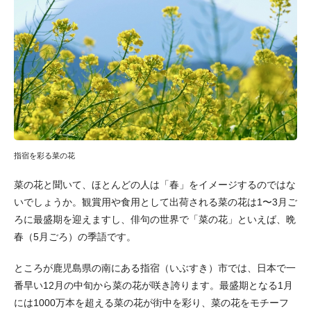
指宿を彩る菜の花
菜の花と聞いて、ほとんどの人は「春」をイメージするのではな
いでしょうか。観賞用や食用として出荷される菜の花は1〜3月ご
ろに最盛期を迎えますし、俳句の世界で「菜の花」といえば、晩
春（5月ごろ）の季語です。
ところが鹿児島県の南にある指宿（いぶすき）市では、日本で一
番早い12月の中旬から菜の花が咲き誇ります。最盛期となる1月
には1000万本を超える菜の花が街中を彩り、菜の花をモチーフ