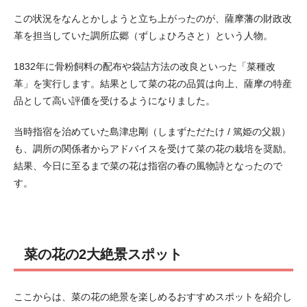
この状況をなんとかしようと立ち上がったのが、薩摩藩の財政改
革を担当していた調所広郷（ずしょひろさと）という人物。
1832年に骨粉飼料の配布や袋詰方法の改良といった「菜種改
革」を実行します。結果として菜の花の品質は向上、薩摩の特産
品として高い評価を受けるようになりました。
当時指宿を治めていた島津忠剛（しまずただたけ / 篤姫の父親）
も、調所の関係者からアドバイスを受けて菜の花の栽培を奨励。
結果、今日に至るまで菜の花は指宿の春の風物詩となったので
す。
菜の花の2大絶景スポット
ここからは、菜の花の絶景を楽しめるおすすめスポットを紹介し