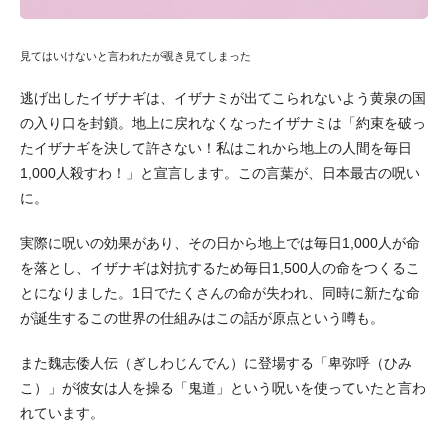
見てはいけないと言われたが覗き見てしまった
逃げ出したイザナギは、イザナミが出てこられないよう黄泉の国
の入り口を封鎖。地上に戻れなくなったイザナミは「約束を破っ
たイザナギを決して許さない！私はこれから地上の人間を毎日
1,000人殺すわ！」と宣言します。この言葉が、日本最古の呪い
に。
実際に呪いの効果があり、その日から地上では毎日1,000人が命
を落とし、イザナギは対抗するため毎日1,500人の命をつくるこ
とになりました。1日でたくさんの命が失われ、同時に新たな命
が誕生するこの世界の仕組みはこの話が原点という噂も。
また魏志倭人伝（ぎしわじんでん）に登場する「卑弥呼（ひみ
こ）」が彼女は人を操る「鬼道」という呪いを使っていたと言わ
れています。