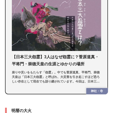
【日本三大怨霊】3人はなぜ怨霊に？菅原道真・
平将門・崇徳天皇の生涯とゆかりの場所
祟りや災いをもたらす「怨霊」。中でも菅原道真、平将門、崇徳
天皇は「日本三大怨霊」と呼ばれ、大災害を引き起こすほど恐ろ
しい存在として現在でも語り継がれています。今回は、日本三大
怨霊が生まれた歴史や、今でも不思議な噂が絶えないゆかりの地
を紹介します。
神社・寺
明暦の大火