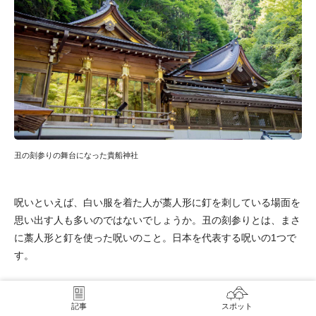
丑の刻参りの舞台になった貴船神社
呪いといえば、白い服を着た人が藁人形に釘を刺している場面を
思い出す人も多いのではないでしょうか。丑の刻参りとは、まさ
に藁人形と釘を使った呪いのこと。日本を代表する呪いの1つで
す。
この呪いは、午前2時から2時半頃の「丑みつどき」と言われる時
間帯に行われるもの。白装束を着て誰にも見られることなく、憎
記事
スポット