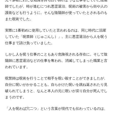
元々多岐にわたる知識を持ち占い師のような仕事をしていた陰陽
師でしたが、時が進むにつれ悪霊退治、呪術の被害から街や人の
護衛なども行うように。そんな陰陽師が使っていたとされるのも
また呪術でした。
実際に1番初めに使用していたと言われるのは、同じ時代に活躍
していた「呪禁師（じゅごんし）」。主に悪霊退治から人を呪う
仕事まで請け負っていました。
しかし人を呪う仕事のこともあり危険視される存在に。そして陰
陽師に悪霊退治などの仕事を奪われ、消滅してしまった職業と言
われています。
呪禁師は呪術を行うことで相手を呪い殺すことができましたが、
自分に呪いがかかることも。自らかけた呪いを跳ね返されたり見
破られてしまうと、なんと本人の元に呪いが戻り自分が死んでし
まうのです。
「人を呪わば穴二つ」という言葉が現代でも伝わっているのは、