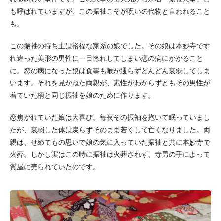
も呼ばれていますが、この振袖こそが呪いの代物と言われること
も。
この振袖の持ち主は裕福な家系の娘でした。その娘は本妙寺です
れ違った美形の男性に一目惚れしてしまい恋の病にかかること
に。恋の病になった娘は食事も喉が通らずどんどん衰弱してしま
います。それを見かねた両親が、素性がわからずともその男性が
着ていた柄と同じ振袖を娘のために作ります。
恋焦がれていた娘は大喜び。毎夜その振袖を抱いて眠っていまし
たが、衰弱した体は戻らずそのまま若くして亡くなりました。両
親は、せめてもの思いで娘の気に入っていた振袖と共に本妙寺で
火葬。しかし実はこの時に振袖は火葬されず、寺男の手によって
質屋に売られていたのです。