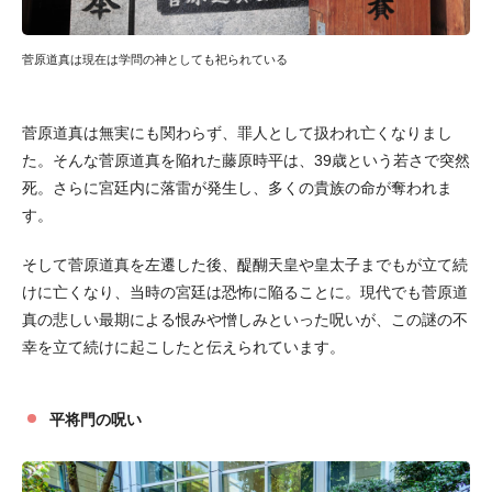
菅原道真は現在は学問の神としても祀られている
菅原道真は無実にも関わらず、罪人として扱われ亡くなりまし
た。そんな菅原道真を陥れた藤原時平は、39歳という若さで突然
死。さらに宮廷内に落雷が発生し、多くの貴族の命が奪われま
す。
そして菅原道真を左遷した後、醍醐天皇や皇太子までもが立て続
けに亡くなり、当時の宮廷は恐怖に陥ることに。現代でも菅原道
真の悲しい最期による恨みや憎しみといった呪いが、この謎の不
幸を立て続けに起こしたと伝えられています。
平将門の呪い