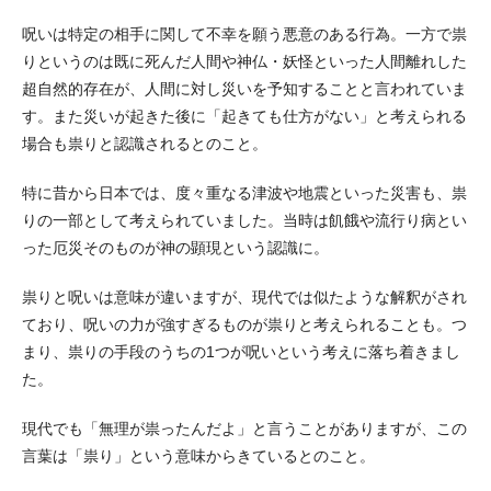
呪いは特定の相手に関して不幸を願う悪意のある行為。一方で祟
りというのは既に死んだ人間や神仏・妖怪といった人間離れした
超自然的存在が、人間に対し災いを予知することと言われていま
す。また災いが起きた後に「起きても仕方がない」と考えられる
場合も祟りと認識されるとのこと。
特に昔から日本では、度々重なる津波や地震といった災害も、祟
りの一部として考えられていました。当時は飢餓や流行り病とい
った厄災そのものが神の顕現という認識に。
祟りと呪いは意味が違いますが、現代では似たような解釈がされ
ており、呪いの力が強すぎるものが祟りと考えられることも。つ
まり、祟りの手段のうちの1つが呪いという考えに落ち着きまし
た。
現代でも「無理が祟ったんだよ」と言うことがありますが、この
言葉は「祟り」という意味からきているとのこと。