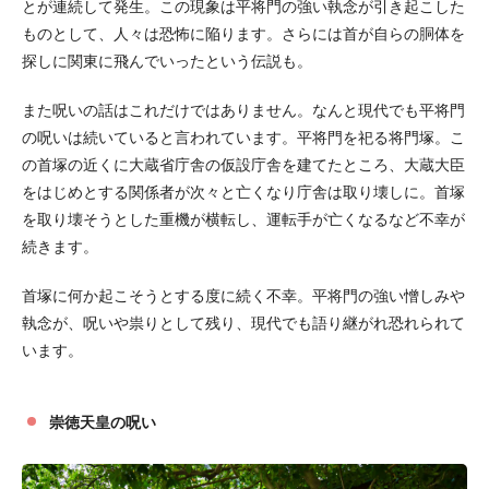
とが連続して発生。この現象は平将門の強い執念が引き起こした
ものとして、人々は恐怖に陥ります。さらには首が自らの胴体を
探しに関東に飛んでいったという伝説も。
また呪いの話はこれだけではありません。なんと現代でも平将門
の呪いは続いていると言われています。平将門を祀る将門塚。こ
の首塚の近くに大蔵省庁舎の仮設庁舎を建てたところ、大蔵大臣
をはじめとする関係者が次々と亡くなり庁舎は取り壊しに。首塚
を取り壊そうとした重機が横転し、運転手が亡くなるなど不幸が
続きます。
首塚に何か起こそうとする度に続く不幸。平将門の強い憎しみや
執念が、呪いや祟りとして残り、現代でも語り継がれ恐れられて
います。
崇徳天皇の呪い