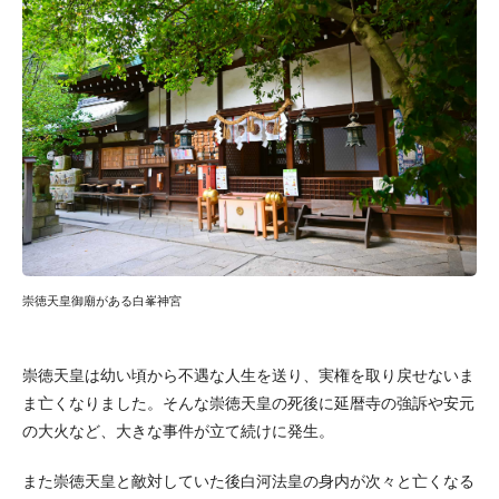
崇徳天皇御廟がある白峯神宮
崇徳天皇は幼い頃から不遇な人生を送り、実権を取り戻せないま
ま亡くなりました。そんな崇徳天皇の死後に延暦寺の強訴や安元
の大火など、大きな事件が立て続けに発生。
また崇徳天皇と敵対していた後白河法皇の身内が次々と亡くなる