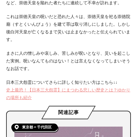
など、崇徳天皇を陥れた者たちに連続して不幸が訪れます。
これは崇徳天皇の呪いだと恐れた人々は、崇徳天皇を祀る崇徳院
廟（すとくいんびょう）を建て罪は取り消しにしました。しかし
後白河天皇が亡くなるまで災いは止まなかったと伝えられていま
す。
まさに人の憎しみや哀しみ、苦しみが呪いとなり、災いを起こし
た実例。呪いなんてものはない！とは言えなくなってしまいそう
なお話です。
日本三大怨霊についてさらに詳しく知りたい方はこちら↓↓
史上最恐！【日本三大怨霊】にまつわる悲しい歴史とは？ゆかり
の場所も紹介
関連記事
東京都 < 千代田区