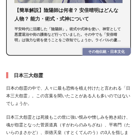
【簡単解説】陰陽師は何者？ 安倍晴明はどんな
人物？ 能力・術式・式神について
平安時代に活躍した「陰陽師」。術式や式神を使い、神官として
悪霊退治や街の護衛など行っていました。その中でも「安倍晴
明」は強力な術を使うことをご存知でしょうか。ライバルの蘆屋
道満の逸話も含め、今回は陰陽師の正体や歴史を徹底的に解説し
ます。
その他伝統・日本文化
日本三大怨霊
日本の怨霊の中で、人々に最も恐怖を植え付けたと言われる「日
本三大怨霊」。この言葉を聞いたことがある人も多いのではない
でしょうか。
日本三大怨霊とは死後もこの世に強い恨みや憎しみを抱き続け、
魂が怨霊となった菅原道真（すがわらのみちざね）、平将門（た
いらのまさかど）、崇徳天皇（すとくてんのう）の3人を指しま