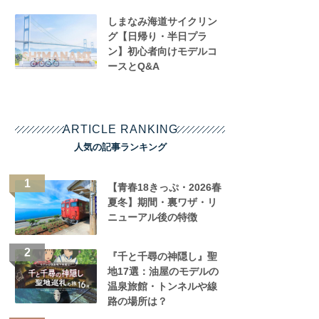
しまなみ海道サイクリン
グ【日帰り・半日プラ
ン】初心者向けモデルコ
ースとQ&A
ARTICLE RANKING
人気の記事ランキング
【青春18きっぷ・2026春
夏冬】期間・裏ワザ・リ
ニューアル後の特徴
『千と千尋の神隠し』聖
地17選：油屋のモデルの
温泉旅館・トンネルや線
路の場所は？