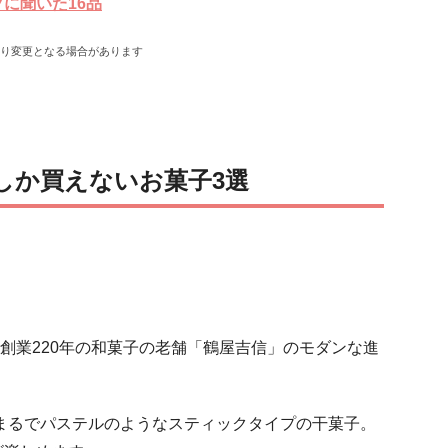
に聞いた16品
より変更となる場合があります
しか買えないお菓子3選
I」。創業220年の和菓子の老舗「鶴屋吉信」のモダンな進
、まるでパステルのようなスティックタイプの干菓子。