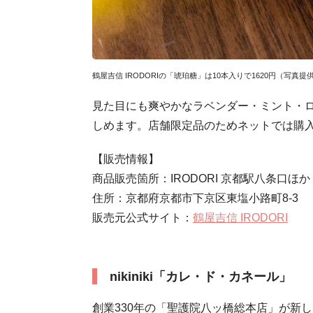
鶴屋吉信 IRODORIの「琥珀糖」は10本入りで1620円（写真提
見た目にも爽やかなラベンダー・ミント・
しめます。店舗限定品のためネットでは購
【販売情報】
商品販売箇所：IRODORI 京都駅八条口ほか
住所：京都府京都市下京区東塩小路町8-3
販売元公式サイト：
鶴屋吉信 IRODORI
nikiniki「カレ・ド・カネール」
創業330年の「聖護院八ッ橋総本店」が新