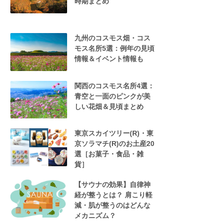
時期まとめ
九州のコスモス畑・コス
モス名所5選：例年の見頃
情報＆イベント情報も
関西のコスモス名所4選：
青空と一面のピンクが美
しい花畑＆見頃まとめ
東京スカイツリー(R)・東
京ソラマチ(R)のお土産20
選［お菓子・食品・雑
貨］
【サウナの効果】自律神
経が整うとは？ 肩こり軽
減・肌が整うのはどんな
メカニズム？