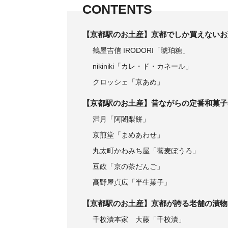
CONTENTS
【京都駅のお土産】京都でしか買えないお
鶴屋吉信 IRODORI「琥珀糖」
nikiniki「カレ・ド・カネール」
クロッシェ「京あめ」
【京都駅のお土産】昔ながらの定番和菓子
満月「阿闍梨餅」
京煎堂「まめあわせ」
丸太町かわみち屋「蕎麦ぼうろ」
豆政「京の茶だんご」
髙野屋貞広「半生菓子」
【京都駅のお土産】京都が誇る老舗の漬物
千枚漬本家 大藤「千枚漬」