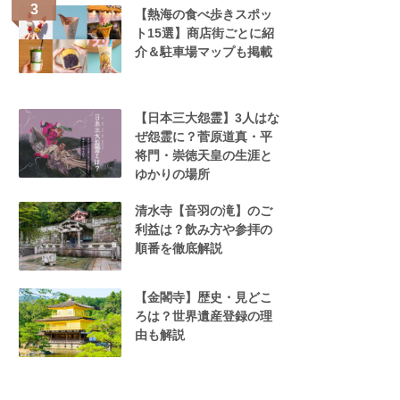
【熱海の食べ歩きスポッ
ト15選】商店街ごとに紹
介＆駐車場マップも掲載
【日本三大怨霊】3人はな
ぜ怨霊に？菅原道真・平
将門・崇徳天皇の生涯と
ゆかりの場所
清水寺【音羽の滝】のご
利益は？飲み方や参拝の
順番を徹底解説
【金閣寺】歴史・見どこ
ろは？世界遺産登録の理
由も解説