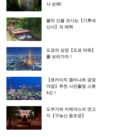
사 순례!
물의 신을 모시는【기후네
신사】의 매력
도쿄의 상징【도쿄 타워】
를 보러가자！
【욧카이치 콤비나트 공장
야경】추천 사진촬영 스폿
4선！
도쿠가와 이에야스의 연고
지【구능산 동조궁】