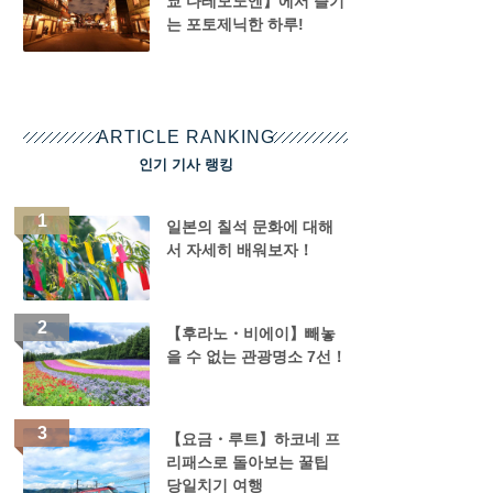
쿄 다테모노엔】에서 즐기
는 포토제닉한 하루!
ARTICLE RANKING
인기 기사 랭킹
일본의 칠석 문화에 대해
서 자세히 배워보자！
【후라노・비에이】빼놓
을 수 없는 관광명소 7선！
【요금・루트】하코네 프
리패스로 돌아보는 꿀팁
당일치기 여행