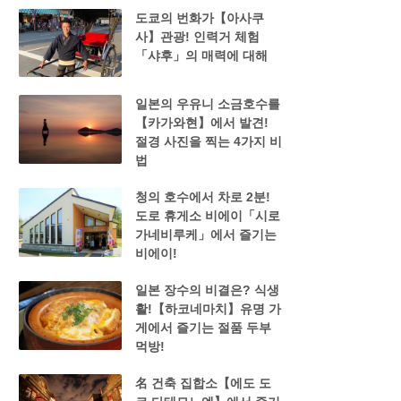
도쿄의 번화가【아사쿠
사】관광! 인력거 체험
「샤후」의 매력에 대해
일본의 우유니 소금호수를
【카가와현】에서 발견!
절경 사진을 찍는 4가지 비
법
청의 호수에서 차로 2분!
도로 휴게소 비에이「시로
가네비루케」에서 즐기는
비에이!
일본 장수의 비결은? 식생
활!【하코네마치】유명 가
게에서 즐기는 절품 두부
먹방!
名 건축 집합소【에도 도