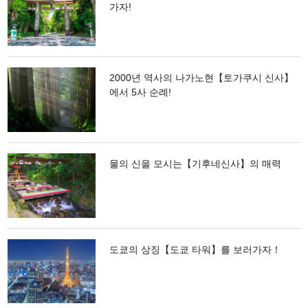
가자!
2000년 역사의 나가노현【토가쿠시 신사】
에서 5사 순례!
물의 신을 모시는【기후네신사】의 매력
도쿄의 상징【도쿄 타워】를 보러가자！