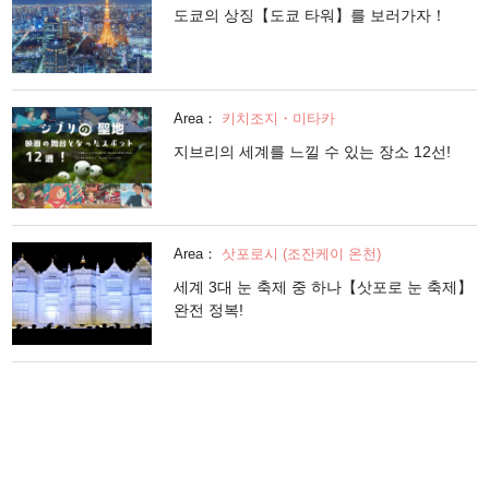
도쿄의 상징【도쿄 타워】를 보러가자！
Area：
키치조지・미타카
지브리의 세계를 느낄 수 있는 장소 12선!
Area：
삿포로시 (조잔케이 온천)
세계 3대 눈 축제 중 하나【삿포로 눈 축제】
완전 정복!