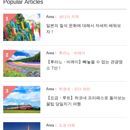
Popular Articles
Area：
센다이 지역
일본의 칠석 문화에 대해서 자세히 배워보
자！
Area：
후라노・비에이
【후라노・비에이】빼놓을 수 없는 관광명
소 7선！
Area：
하코네・오다 와라
【요금・루트】하코네 프리패스로 돌아보는
꿀팁 당일치기 여행
Area：
도쿄 타워