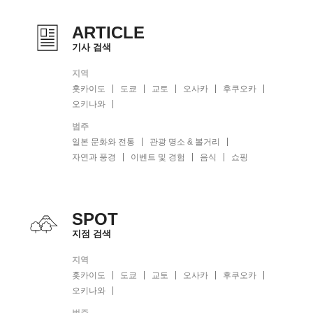
ARTICLE
기사 검색
지역
홋카이도
도쿄
교토
오사카
후쿠오카
오키나와
범주
일본 문화와 전통
관광 명소 & 볼거리
자연과 풍경
이벤트 및 경험
음식
쇼핑
SPOT
지점 검색
지역
홋카이도
도쿄
교토
오사카
후쿠오카
오키나와
범주