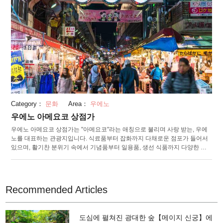
Category：
문화
Area：
우에노
우에노 아메요코 상점가
우에노 아메요코 상점가는 "아메요코"라는 애칭으로 불리며 사랑 받는, 우에
노를 대표하는 관광지입니다. 식료품부터 잡화까지 다채로운 점포가 들어서
있으며, 활기찬 분위기 속에서 기념품부터 일용품, 생선 식품까지 다양한 쇼
핑을 즐길 수 있습니다. 또 과일이나 디저트,멘치 까스 등 돌아다니면서 먹기
에 딱 좋은 음식도 잔뜩 구비되어 있습니다. 전국에서 관광객이 모여드는 관
광 명소지만, 특히 연말에는 설날을 위한 장을 보려고 방문하는 사람들로 한
층 더 활기를 띠고 있습니다. 부담 없이 들를 수 있는 스탠딩 술집과 전통 깊은
Recommended Articles
양식점 등의 음식점도 많이 있으니, 우에노 동물원과 미술관, 박물관 등을 즐
긴 뒤에 들러보시는 것은 어떨까요?
도심에 펼쳐진 광대한 숲【메이지 신궁】에