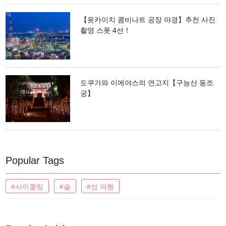
【욧카이치 콤비나트 공장 야경】추천 사진
촬영 스폿 4선！
도쿠가와 이에야스의 연고지【구능산 동조
궁】
Popular Tags
#사이클링
#술
#섬 여행