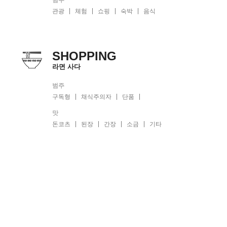
관광
체험
쇼핑
숙박
음식
SHOPPING
라면 사다
범주
구독형
채식주의자
단품
맛
돈코츠
된장
간장
소금
기타