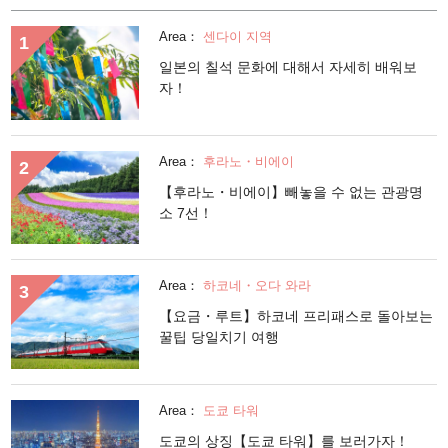
Area：
센다이 지역
일본의 칠석 문화에 대해서 자세히 배워보
자！
Area：
후라노・비에이
【후라노・비에이】빼놓을 수 없는 관광명
소 7선！
Area：
하코네・오다 와라
【요금・루트】하코네 프리패스로 돌아보는
꿀팁 당일치기 여행
Area：
도쿄 타워
도쿄의 상징【도쿄 타워】를 보러가자！