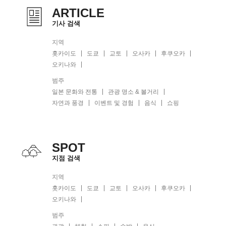
ARTICLE
기사 검색
지역
홋카이도
도쿄
교토
오사카
후쿠오카
오키나와
범주
일본 문화와 전통
관광 명소 & 볼거리
자연과 풍경
이벤트 및 경험
음식
쇼핑
SPOT
지점 검색
지역
홋카이도
도쿄
교토
오사카
후쿠오카
오키나와
범주