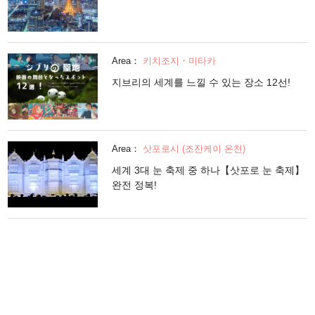
Area：
키치조지・미타카
지브리의 세계를 느낄 수 있는 장소 12선!
Area：
삿포로시 (조잔케이 온천)
세계 3대 눈 축제 중 하나【삿포로 눈 축제】
완전 정복!