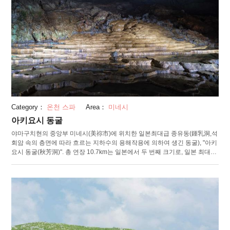
Category：
온천 스파
Area：
미네시
아키요시 동굴
야마구치현의 중앙부 미네시(美祢市)에 위치한 일본최대급 종유동(鍾乳洞,석
회암 속의 층면에 따라 흐르는 지하수의 용해작용에 의하여 생긴 동굴), "아키
요시 동굴(秋芳洞)". 총 연장 10.7km는 일본에서 두 번째 크기로, 일본 최대급
의 종유동이라 할 수 있습니다. 아키요시 동굴은 국가 천연기념물로 지정된
종유동으로 총연장 10.7km는 일본에서 두번째로 큰 일본 굴지의 종유동입니
다. 종유동은 아키요시도 국정공원의 지하 100m 지점에 위치하고 있으며, 전
체 길이 약 1km의 관광 코스가 마련되어 있습니다. 종유동이란 점을 비롯해
동굴 내부는 시원하고 연간 17도를 유지해 여름이나 겨울에도 매우 쾌적한
환경입니다. 아키요시 동굴 밖으로 나가면 주변에는 아키요시다이 국정공원
(秋吉台国定公園)이 있습니다. 종유동과 함께 공원에서 편안한 휴식을 취할
수 있습니다. 또, 도보 10분 정도의 장소에는 아키요시다이 카르스트 전망대