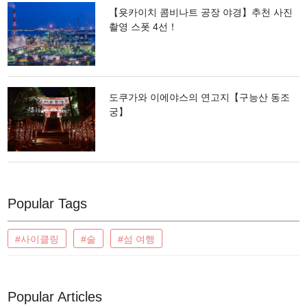
【욧카이치 콤비나트 공장 야경】추천 사진
촬영 스폿 4선！
도쿠가와 이에야스의 연고지【구능산 동조
궁】
Popular Tags
#사이클링
#술
#섬 여행
Popular Articles