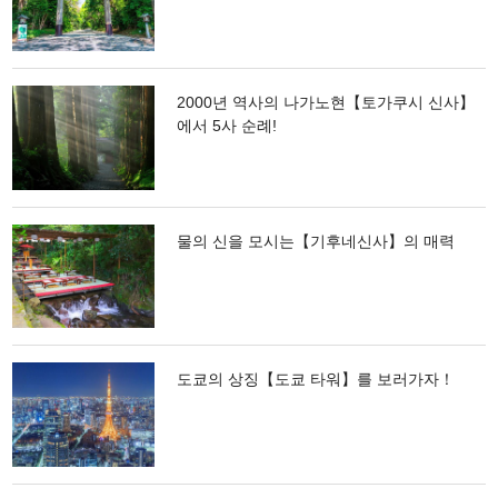
2000년 역사의 나가노현【토가쿠시 신사】
에서 5사 순례!
물의 신을 모시는【기후네신사】의 매력
도쿄의 상징【도쿄 타워】를 보러가자！