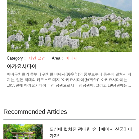
가 있으며, 그 곳에서는 360도의 대형 파노라마를 즐길 수 있습니다.
Category：
자연 절경
Area：
미네시
아카요시다이
야마구치현의 중부에 위치한 미네시(美祢市)의 중부로부터 동부에 걸쳐서 퍼
지는, 일본 최대의 카르스트 대지 "아키요시다이(秋吉台)". 아키요시다이는
1955년에 아키요시다이 국정 공원으로서 국정공원에, 그리고 1964년에는
특별 천연기념물로 지정되어 있는 장소이며, 총면적은 약 45 ㎢으로 매우 큽
니다. 원내에는 아키요시 동굴(秋芳洞)을 비롯한 수많은 종유동이 있다는 점
도 큰 특징입니다. 아키요시다이의 역사는 3억 5000만년 전으로 거슬러 올라
갑니다. 오랜 세월 비바람으로 인해 지금과 같은 형태가 되었다고 합니다. 공
Recommended Articles
원 내를 산책하는 것도 추천하며, 주변에는 아키요시다이 과학 박물관이나 아
키요시다이 에코・뮤지엄, 아키요시다이 국제 예술 마을 등, 다양한 시설이
있으므로 발걸음을 옮겨보세요. 또한 사이클링이나 트레킹 등의 액티비티를
도심에 펼쳐진 광대한 숲【메이지 신궁】에
즐길 수도 있습니다.
가자!