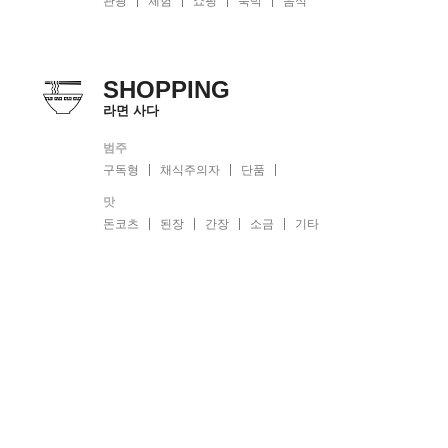
관광
체험
쇼핑
숙박
음식
SHOPPING
라면 사다
범주
구독형
채식주의자
단품
맛
돈코츠
된장
간장
소금
기타