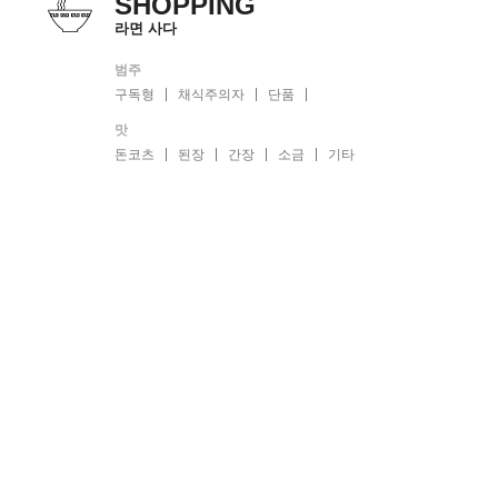
SHOPPING
라면 사다
범주
구독형
채식주의자
단품
맛
돈코츠
된장
간장
소금
기타