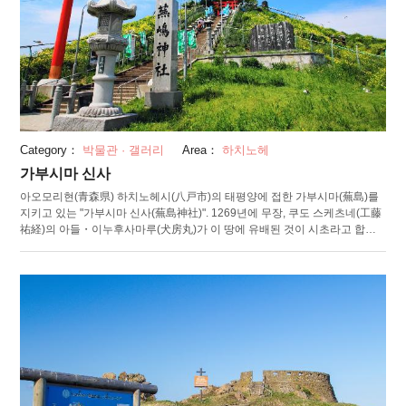
Category：
박물관 · 갤러리
Area：
하치노헤
가부시마 신사
아오모리현(青森県) 하치노헤시(八戸市)의 태평양에 접한 가부시마(蕪島)를
지키고 있는 "가부시마 신사(蕪島神社)". 1269년에 무장, 쿠도 스케츠네(工藤
祐経)의 아들・이누후사마루(犬房丸)가 이 땅에 유배된 것이 시초라고 합니
다. 어업의 안전이나 장사의 번창 등의 효험이 있다고 전해지는, 벤자이텐(弁
財天, 7복 신의 하나)이 모셔져 옛날부터 하치노헤 지방을 지켜봐 왔습니다.
산리쿠 부흥 국립공원의 일부로 지정되어 풍부한 생태계가 특징입니다. 특히
벤자이텐으로의 사용이 오래된 것에서 귀하게 여겨진 새・괭이갈매기 번식
지로 알려져 있습니다. 그 수는 3만에서 4만마리. 하늘을 뒤덮는 광경은 그야
말로 압권입니다. 참배와 자연과의 접촉을 동시에 즐길 수 있는 장소입니다.