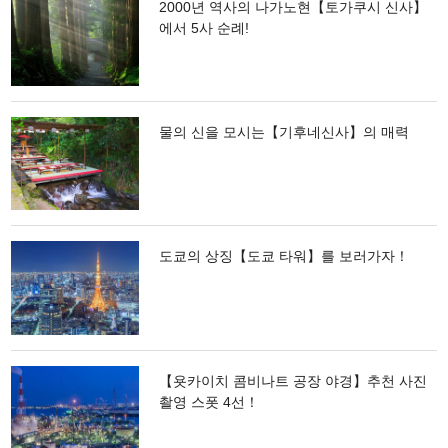
2000년 역사의 나가노현【토가쿠시 신사】
에서 5사 순례!
물의 신을 모시는【기후네신사】의 매력
도쿄의 상징【도쿄 타워】를 보러가자！
【욧카이치 콤비나트 공장 야경】추천 사진
촬영 스폿 4선！