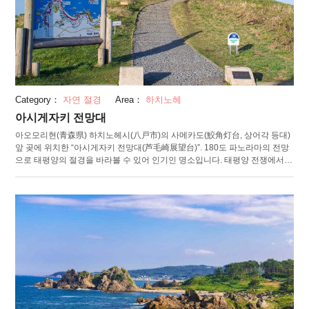
Category：
자연 절경
Area：
하치노헤
아시게자키 전망대
아오모리현(青森県) 하치노헤시(八戸市)의 사메카도(鮫角灯台, 상어각 등대)
앞 곶에 위치한 “아시게자키 전망대(芦毛崎展望台)”. 180도 파노라마의 전망
으로 태평양의 절경을 바라볼 수 있어 인기인 명소입니다. 태평양 전쟁에서
는, 구 일본군이 군사 시설로 이용하고 있었습니다. 현재는 전망대로써 일반
이용이 허가되었고, 타네사시(種差) 해안의 웅대한 풍경을 한눈에 감상할 수
있습니다. 전망대 아래에 있는 것은 아오모리 3대 아이스크림의 하나로 손꼽
히는 가게 "후룬베이얼(ホロンバイル)". 전망대에서 바라보는 경치와 절품 아
이스크림의 조합은 각별합니다. 또, 아시게자키 전망대는 타네사시 해안 산
책로의 기점이 되기도 합니다. 전체 길이 14.4km의 코스에는 하마나스(해당
화)을 비롯한 사계절의 화초 및 괭이갈매기 등의 들새도 관찰할 수 있습니다.