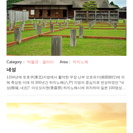
Category：
박물관 · 갤러리
Area：
하치노헤
네성
1334년에 토호쿠(東北)지방에서 활약한 무장 난부 모로유키(南部師行)에 의
해 축성된 이래 약 300년간 하치노헤(八戸) 지방의 중심지로 번성하였던 "네
성(根城, 네죠)". 아오모리현(青森県) 하치노헤시에 위치하며 일본 100명성으
로도 선정되었습니다. 성의 면적은 혼마루(本丸, 본성)와 성을 둘러싼 8개의
벽인, 카쿠(郭)를 합해서 약 18.5만 평방미터가 됩니다. 현재의 성터는 “사적
(史跡) 네성의 광장”으로써 공원화 되어 있어서 무료로 즐길 수 있습니다. 원
내에는 전체가 가장 번성했다는 아즈치 모모야마(安土桃山) 시대의 모습으로
복원되어 있습니다. 주전과 공방, 헛간 등이 재현되어 당시의 모습을 떠올리
게 합니다. 주변 박물관에서는 옛 하치노헤시 거리를 이야기해주는 많은 자료
들이 전시되어 있어 하치노헤 지방의 역사를 알기에도 부족함이 없는 곳입니
다.