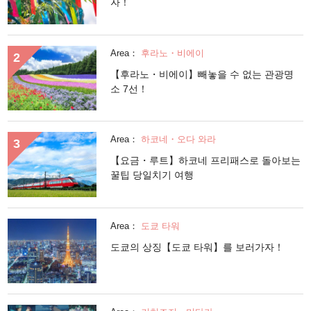
자！
Area：
후라노・비에이
【후라노・비에이】빼놓을 수 없는 관광명
소 7선！
Area：
하코네・오다 와라
【요금・루트】하코네 프리패스로 돌아보는
꿀팁 당일치기 여행
Area：
도쿄 타워
도쿄의 상징【도쿄 타워】를 보러가자！