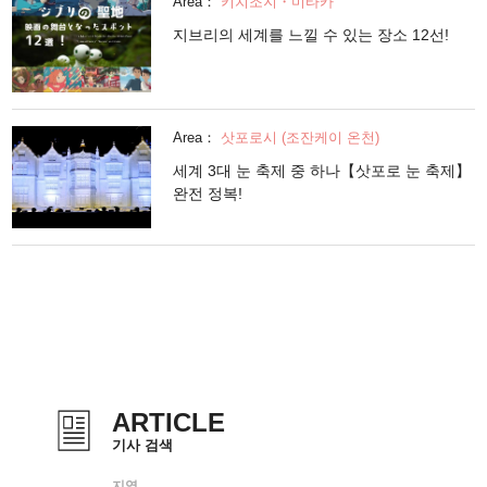
Area：
키치조지・미타카
지브리의 세계를 느낄 수 있는 장소 12선!
Area：
삿포로시 (조잔케이 온천)
세계 3대 눈 축제 중 하나【삿포로 눈 축제】
완전 정복!
ARTICLE
기사 검색
지역