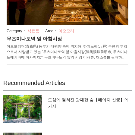
Category：
식료품
Area：
아오모리
무츠미나토역 앞 아침시장
아오모리현(青森県) 동부의 태평양 측에 위치해, 하치노헤(八戸) 주변의 부엌
으로서 사랑받고 있는 "무츠미나토역 앞 아침시장(陸奥湊駅前朝市, 무츠미나
토에키마에 아사이치)". 무츠미나토역 앞의 시영 어패류, 채소류를 판매하는
소매 시장을 중심으로, 약 200 ~ 300점포가 늘어서 있습니다. 신선한 오징어
나 정어리, 가자미 등의 어패류가 판매되고 있어, "이갓타라카레~"(좋으면 사
~)", 마게루요~(싸게 해줄게요~)"라는 이사바의 캇차(생선매도의 어머니)의
구호가 활기찬 시장입니다. 이 시장의 명물은 그 자리에서 먹는 아침밥. 장 내
Recommended Articles
에서 구입한 해산물과 반찬을 갓 지은 밥과 된장국과 함께 먹을 수 있는 공간
이 마련되어 있습니다. 입맛대로 조식을 해 먹을 수 있어 매일 아침 많은 사람
들이 찾아 옵니다.
도심에 펼쳐진 광대한 숲【메이지 신궁】에
가자!