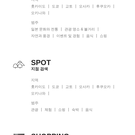
홋카이도
도쿄
교토
오사카
후쿠오카
오키나와
범주
일본 문화와 전통
관광 명소 & 볼거리
자연과 풍경
이벤트 및 경험
음식
쇼핑
SPOT
지점 검색
지역
홋카이도
도쿄
교토
오사카
후쿠오카
오키나와
범주
관광
체험
쇼핑
숙박
음식