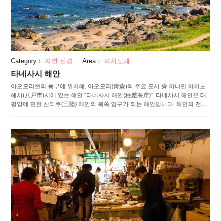
Category：
자연 절경
Area：
하치노헤
타네사시 해안
아오모리현의 동부에 위치해, 아오모리(靑森)의 주요 도시 중 하나인 하치노
헤시(八戸市)시에 있는 해안 “타네사시 해안(種差海岸)”. 타네사시 해안은 태
평양에 면한 산리쿠(三陸) 해안의 북쪽 입구가 되는 해안입니다. 해안의 전조
는 약 12km이며, 변화무쌍한 다양한 형태인 것이 특징이며, 바위가 노출된 부
분이 있는 한편, 깨끗한 모래사장이 계속되는 지역도 있으며, 잔디가 자생하
는 지역도 있는 등 지형과 마찬가지로, 변화무쌍한 풍경을 보여줍니다. 또한
타네사시 해안에는 다양한 해변 식물이나 고산 식물이 자라는 등 귀중한 환경
이기도 합니다. 타네사시 해안의 해안선에는 산책로가 있어, 트래킹 등을 즐
길 수 있습니다. 또한 타네사시 천연 잔디밭이라고도 불리는 타네사시 해안의
일부 구역은 아름다운 천연 잔디가 우거져 있으며, 느긋하게 거닐어 보는 것
이 가능합니다. 잔디밭에는 캠프장도 정비되어 있습니다.