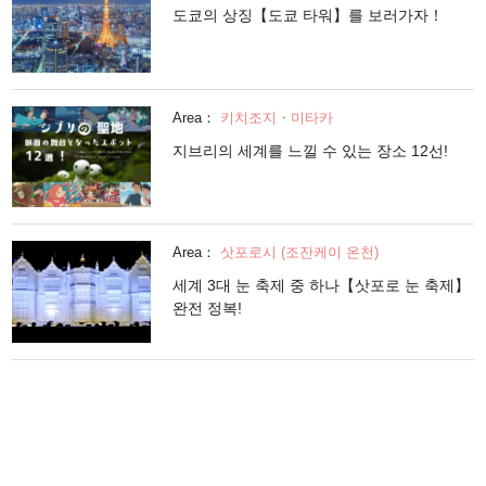
도쿄의 상징【도쿄 타워】를 보러가자！
Area：
키치조지・미타카
지브리의 세계를 느낄 수 있는 장소 12선!
Area：
삿포로시 (조잔케이 온천)
세계 3대 눈 축제 중 하나【삿포로 눈 축제】
완전 정복!