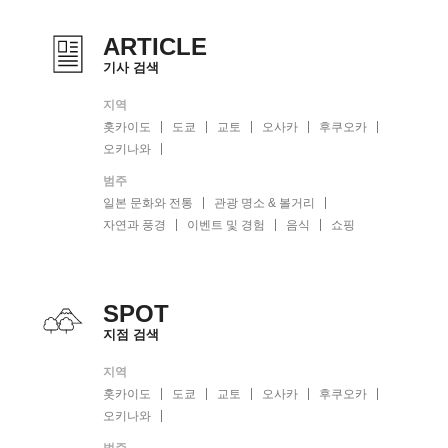
ARTICLE
기사 검색
지역
홋카이도
도쿄
교토
오사카
후쿠오카
오키나와
범주
일본 문화와 전통
관광 명소 & 볼거리
자연과 풍경
이벤트 및 경험
음식
쇼핑
SPOT
지점 검색
지역
홋카이도
도쿄
교토
오사카
후쿠오카
오키나와
범주