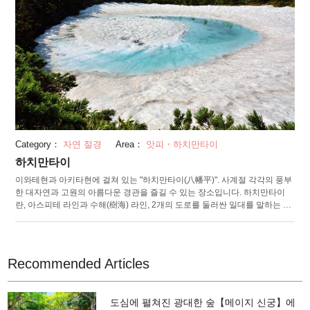
Category：
자연 절경
Area：
앗피・하치만타이
하치만타이
이와테현과 아키타현에 걸쳐 있는 "하치만타이(八幡平)". 사계절 각각의 풍부
한 대자연과 고원의 아름다운 경관을 즐길 수 있는 장소입니다. 하치만타이
란, 아스피테 라인과 수해(樹海) 라인, 2개의 도로를 둘러싼 일대를 말하는 것.
광대한 아오모리 토도마츠(분비나무)의 수해, 늪이나 습원 등, 여러가지 명소
가 점재해 있습니다. 또한 아스피테 라인과 수해 라인의 드라이브도 추천합니
다. 5월 하순부터 6월 상순에 걸쳐 하치만타이 정상 부근에 있는 카가미누마
(鏡沼) 해빙 시기에 "하치만타이 드래곤아이"라 불리는 자연 현상이 발생합니
Recommended Articles
다. 늪의 중심에 동그랗게 눈이 남아서 하늘에서 내려다보면 마치 거대한 “용
의 눈”처럼 보이게 되는 것에서 이름이 지어진 그 광경은 바로 압권입니다. 전
국 유수의 단풍 스폿으로 알려진 하치만타이 산중에서는 9월 하순부터 10월
도심에 펼쳐진 광대한 숲【메이지 신궁】에
중순에 절정을 맞이합니다.