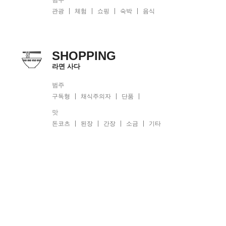
관광
체험
쇼핑
숙박
음식
SHOPPING
라면 사다
범주
구독형
채식주의자
단품
맛
돈코츠
된장
간장
소금
기타