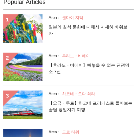
Popular Articles
Area：
센다이 지역
일본의 칠석 문화에 대해서 자세히 배워보
자！
Area：
후라노・비에이
【후라노・비에이】빼놓을 수 없는 관광명
소 7선！
Area：
하코네・오다 와라
【요금・루트】하코네 프리패스로 돌아보는
꿀팁 당일치기 여행
Area：
도쿄 타워