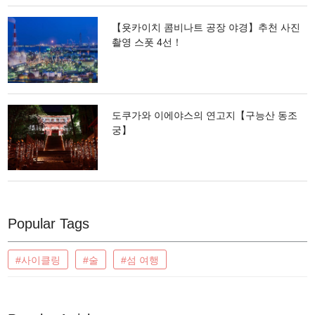
【욧카이치 콤비나트 공장 야경】추천 사진
촬영 스폿 4선！
도쿠가와 이에야스의 연고지【구능산 동조
궁】
Popular Tags
#사이클링
#술
#섬 여행