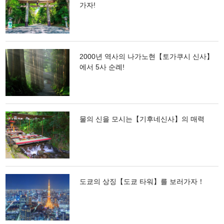
가자!
2000년 역사의 나가노현【토가쿠시 신사】
에서 5사 순례!
물의 신을 모시는【기후네신사】의 매력
도쿄의 상징【도쿄 타워】를 보러가자！