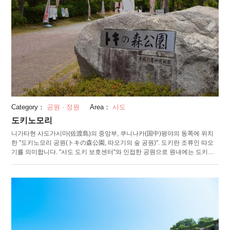
Category：
공원 · 정원
Area：
사도
도키노모리
니가타현 사도가시마(佐渡島)의 중앙부, 쿠니나카(国中)평야의 동쪽에 위치
한 "도키노모리 공원(トキの森公園, 따오기의 숲 공원)". 도키란 조류인 따오
기를 의미합니다. "사도 도키 보호센터"와 인접한 공원으로 원내에는 도키에
관한 시설이 점재하고 있습니다. 공원에는 "도키 후레아이(만남) 프라자"와
"도키 자료 전시관"의 2개 시설이 마련되어 있습니다. "도키 후레아이 프라
자"는, 자연에 가까운 생식 환경이 재현된 대형 케이지 내에서, 도키가 날거나
먹이를 먹거나 둥지를 만들거나 하는 등의 자연스러운 모습을 볼 수 있습니
다. 운이 좋다면 관찰통로의 매직 미러(마술 거울) 너머 몇 cm정도의 근거리
에서 따오기를 관찰할 수 도 있습니다. "도키 자료 전시관"에서는, 따오기의
박제 표본이나 골격 표본 및 보호 번식・야생 복귀에 관한 영상 자료나 패널
을 전시합니다. 관내에는 "관찰 회랑"이 병설되어 있어 인접한 "사도 도키 보