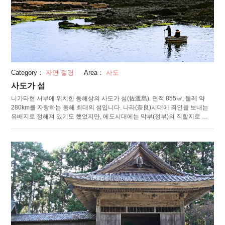
Category：
자연 절경
Area：
사도
사도가 섬
니가타현 서부에 위치한 동해상의 사도가 섬(佐渡島). 면적 855㎢, 둘레 약
280km를 자랑하는 동해 최대의 섬입니다. 나라(奈良)시대에 죄인을 보내는
유배지로 정해져 있기도 했었지만, 에도시대에는 막부(정부)의 직할지로 금
은산의 개발이 진행되었습니다. 현재 인구는 약 56,000명. 풍부한 토양을 활
용해 쌀 생산과 과실 재배, 축산업이 이루어지고 있으며, 게와 새우, 방어, 굴
등 다양한 종류의 어패류가 양륙되고 있습니다. 1,700여 종의 식물이 자생하
는, 자연 풍부한 사도가 섬에서는 센카쿠 만(尖閣湾)이 대표하는 아름다운 해
안 지형을 볼 수 있습니다. 또한 사도가 섬의 문화는, 귀양으로 이 땅에 도착한
귀족들이 가지고 있었던 귀족 문화, 광산 개발에 의해 에도시대부터 관리들이
전했던 무가(武家) 문화, 상인과 뱃사람들이 옮겨 온 서민문화가 융합된 특유
의 것입니다. 노가쿠(能楽, 일본의 대표적 가면 음악극)나 사도가 섬 독자적인
고전 예능 “오니타이코(鬼太鼓)”는 매우 유명합니다.