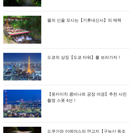
물의 신을 모시는【기후네신사】의 매력
도쿄의 상징【도쿄 타워】를 보러가자！
【욧카이치 콤비나트 공장 야경】추천 사진
촬영 스폿 4선！
도쿠가와 이에야스의 연고지【구능산 동조