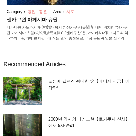
Category：
공원 · 정원
Area：
사도
센카쿠완 아게시마 유원
니가타현 사도가시마(佐渡島) 북서부 센카쿠완(尖閣湾) 내에 위치한 "센카쿠
완 아게시마 유원(尖閣湾揚島遊園)". "센카쿠완"은, 아이카와(相川) 지구의 약
3km의 바닷가에 펼쳐진 5개 작은 만의 총칭으로, 국정 공원과 일본 전국의 나
기사(渚, 물가) 100선에도 지정된 명승지입니다. "센카쿠완 아게시마 유원"은
센카쿠완 "아게시마 협만(峡湾)"에 있는 종합 관광 시설로 원 내의 전망대에서
는, 30m급의 거친 바위의 절벽이 이어진, 웅대한 경치를 한 눈에 볼 수 있습니
다. 선착장에서는 해중 투시선(船)이 15분 간격으로 운행하는데, 뱃바닥의 일
Recommended Articles
부가 유리판으로 되어 있어, 바닷속을 헤엄치는 물고기나 해조류들의 모습을
볼 수 있습니다. 간식 코너의 인기 메뉴는 센카쿠완 명물인 “소라 항아리구
이”, “오징어 구이”. 다라이부네(たらいを船, 대야 배) 체험이나 아이들이 좋아
도심에 펼쳐진 광대한 숲【메이지 신궁】에
하는 아슬레틱 시설도 마련되어 있어 가족 모두가 함께 즐길 수 있습니다.
가자!
2000년 역사의 나가노현【토가쿠시 신사】
에서 5사 순례!