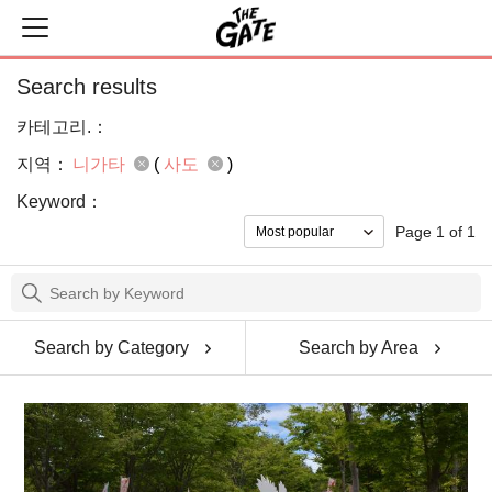
Search results
카테고리.：
지역：
니가타
(
사도
)
Keyword：
Page 1 of 1
Search by Category
Search by Area