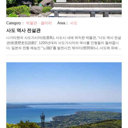
Category：
박물관 · 갤러리
Area：
사도
사도 역사 전설관
니가타현의 사도가시마(佐渡島), 사도시 내에 위치한 박물관, “사도 역사 전설
관(佐渡歴史伝説館)”. 1200년대의 사도가시마의 역사를 인형들이 들려줍니
다. 일본의 전통 예능인 “노(能)”를 발전시킨 제아미(世阿弥)나, 사도에 유배됐
던 준토쿠 일왕(順徳天皇) 등 중세 일본사에 등장하는 인물들을 중심으로 사
도의 전통적 뿌리에 대해 소개하며, 역사적으로 유명한 장면들을 충실히 재현
합니다. 또한 츄킨카(鋳金家)로 활약한 사도출신의 일본의 인간국보(인간 문
화재) “사사키쇼도(佐々木象堂)”의 공예작품 전시관도 병설되어 있습니다. 매
점에서는, 전설관 오리지널 일본식 과자와 민예품 등의 사도시 특산품을 구입
할 수 있습니다. 식사처에서는, 일본 정원에 둘러싸인 채 사도바다의 해산물
등을 즐길 수 있습니다.