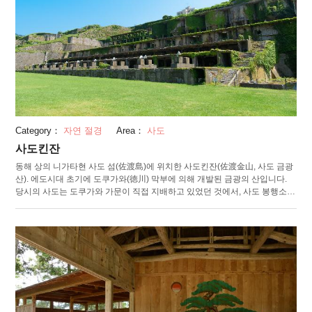
호 센터"의 도키를, 창 너머로 관찰할 수 있습니다. 공원의 입구 부근에는 매점
이 즐비해 있어서, 그 중에서도 사도산 에다마메(枝豆, 풋콩)로 만드는 "에다
마메 소프트(아이스크림)"가 인기라고 합니다.
Category：
자연 절경
Area：
사도
사도킨잔
동해 상의 니가타현 사도 섬(佐渡島)에 위치한 사도킨잔(佐渡金山, 사도 금광
산). 에도시대 초기에 도쿠가와(徳川) 막부에 의해 개발된 금광의 산입니다.
당시의 사도는 도쿠가와 가문이 직접 지배하고 있었던 것에서, 사도 봉행소가
토지를 관리하고 있었습니다. 메이지유신을 거치면서, 국영 금광산이 되었고,
헤이세이 원년(平成元年, 1989년 1월 8일)에는 조업이 정지되었습니다. 현재
는 유구로서 당시의 분위기를 체험할 수 있는 시설이 되고 있습니다. 금광산
에는 조업 당시 사용하던 시설이 채굴장 내에 현존하고 있습니다. 사도킨잔의
매력은 바로 그 설비를 이용하는 이벤트. "키타자와 부유선광장(北沢浮遊選
鉱場)"에서는 야간에 시설이 라이트 업 되어 관광객들의 눈을 즐겁게 하고 있
습니다.