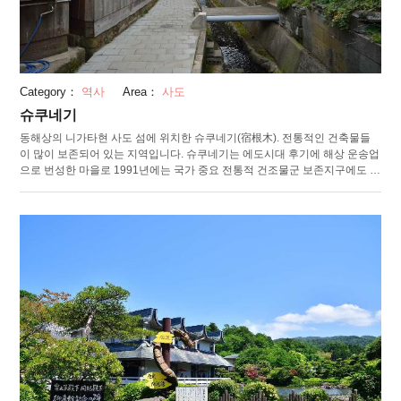
Category：
역사
Area：
사도
슈쿠네기
동해상의 니가타현 사도 섬에 위치한 슈쿠네기(宿根木). 전통적인 건축물들
이 많이 보존되어 있는 지역입니다. 슈쿠네기는 에도시대 후기에 해상 운송업
으로 번성한 마을로 1991년에는 국가 중요 전통적 건조물군 보존지구에도 선
정되었습니다. 볼거리로는, 시의 기념물로 지정된 삼각형 모양이 특징인 집
“산카쿠노이에(三角家)”나 회선(廻船)을 고정시키는 돌, “부네츠나기이시”. 귀
중한 유구에서 당시의 슈쿠네기의 모습을 떠올릴 수 있습니다. 주변에는 "사
도 지오 파크"가 있어, 산책 등을 통해서도 사도 섬의 자연을 마음껏 즐길 수
있습니다. 모델 코스도 여러 개 준비되어 있기 때문에, 자기 취향의 코스를 선
택할 수 있습니다.