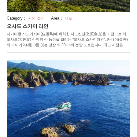
Category：
자연 절경
Area：
사도
오사도 스카이 라인
니가타현 사도가시마(佐渡島)에 위치한 사도킨잔(佐渡金山)을 기점으로 해,
오사도(大佐渡) 산맥의 산 등성을 달리는 "오사도 스카이라인". 카나이(金井)
와 아이카와(相川)를 잇는 전장 약 30km의 전망 도로입니다. 최고 지점은
900m를 넘으며 마노(真野) 만과 료츠(両津) 만, 코사도(小佐渡) 산맥, 쿠니나
카(国中) 평야를 포함해 사도가시마 전체가 내려다보입니다. 도중은 원생에
가까운 삼림이 남아 있어 사계절마다 변화하는 자연의 표정을 즐길 수 있습니
다. "오사도 스카이 라인"의 해발 850m부근에는 전망대와 매점, 식당이 있는
교류 센터 "하쿠운다이(白雲台)"가. 밤의 전망대에서 사도시의 야경과 밤하늘
을 즐길 수 있습니다. 매점에서는 사도의 특산품을 구입할 수 있고, 식당에서
는 사도의 식재료를 사용한 음식을 즐길 수 있습니다.