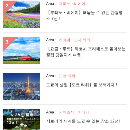
Area：
후라노・비에이
【후라노・비에이】빼놓을 수 없는 관광명
소 7선！
Area：
하코네・오다 와라
【요금・루트】하코네 프리패스로 돌아보는
꿀팁 당일치기 여행
Area：
도쿄 타워
도쿄의 상징【도쿄 타워】를 보러가자！
Area：
키치조지・미타카
지브리의 세계를 느낄 수 있는 장소 12선!