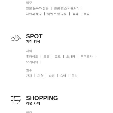
범주
일본 문화와 전통
관광 명소 & 볼거리
자연과 풍경
이벤트 및 경험
음식
쇼핑
SPOT
지점 검색
지역
홋카이도
도쿄
교토
오사카
후쿠오카
오키나와
범주
관광
체험
쇼핑
숙박
음식
SHOPPING
라면 사다
범주