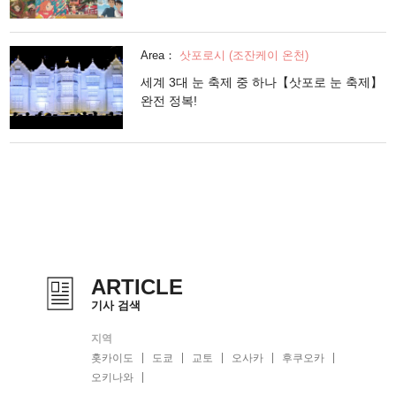
Area：
삿포로시 (조잔케이 온천)
세계 3대 눈 축제 중 하나【삿포로 눈 축제】
완전 정복!
ARTICLE
기사 검색
지역
홋카이도
도쿄
교토
오사카
후쿠오카
오키나와