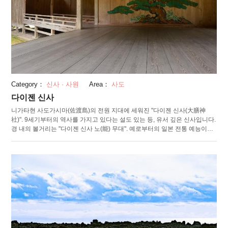
Category：
신사 · 사원
Area：
사도
다이젠 신사
니가타현 사도가시마(佐渡島)의 전원 지대에 세워진 "다이젠 신사(大膳神
社)". 9세기부터의 역사를 가지고 있다는 설도 있는 등, 유서 깊은 신사입니다.
경 내의 볼거리는 "다이젠 신사 노(能) 무대". 예로부터의 일본 전통 예능이었
던 "노"가 번영했던 사도가시마에 있어서는, 현존하는 최고의 노 무대입니다.
1846년에 재건된 초가지붕의 노 무대로, 니가타현 유형 민속 문화재에도 지
정되어 있습니다. 보통의 노 무대는 소나무만이 그려져 있는 카가미이타(鏡
板)이지만, 다이젠 신사의 노 무대에 태양도 그려져 있어 드문 형식, 여러 무대
중에서도 매우 귀중한 건물입니다. 매년 4월 18일에는 “호노노(奉納能)"라 불
리는 정례의 노가 봉납되며, 6월에는 야간에 화톳불을 피우고서 "타키기노(薪
能)"와 전통 희극 "사기류쿄겐(鷺龍狂言)"이 상연됩니다.