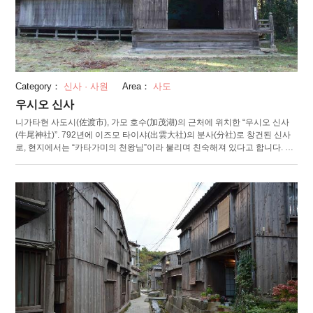
Category：
신사 · 사원
Area：
사도
우시오 신사
니가타현 사도시(佐渡市), 가모 호수(加茂湖)의 근처에 위치한 “우시오 신사
(牛尾神社)”. 792년에 이즈모 타이샤(出雲大社)의 분사(分社)로 창건된 신사
로, 현지에서는 “카타가미의 천왕님”이라 불리며 친숙해져 있다고 합니다. 배
전은 장중하고 표면이나 측면, 후면에는 사도시 유형 문화재로도 지정되어 있
습니다. 잉어나 호랑이를 비롯한 동식물류나 준토쿠(順徳) 일왕의 이야기 그
림 등을 입체적으로 세세하게 조각. 배전 앞에는 약 1,000년 된 신목이 서 있
으며, 안산・자식복이 있는 파워 스폿으로 인기입니다. 배전의 옆에는, 사도
가 섬(佐渡島)의 전통 예능 중 하나로 사랑받아 온 "노(能)"의 무대를 배치. 매
년 6월 12일에는, 이 기와 지붕 정면 이리모야즈쿠리(入母屋造り, 팔작집 지
붕의 건축 양식), 요세무네즈쿠리(背面寄棟造り)로 만들어진 무대에서, 타키
기노(薪能)를 연기합니다.