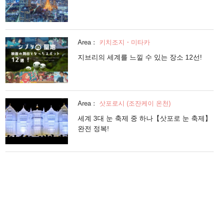
Area：
키치조지・미타카
지브리의 세계를 느낄 수 있는 장소 12선!
Area：
삿포로시 (조잔케이 온천)
세계 3대 눈 축제 중 하나【삿포로 눈 축제】
완전 정복!