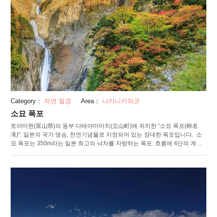
Category：
자연 절경
Area：
나카니카와군
소묘 폭포
토야마현(富山県)의 동부 다테야마마치(立山町)에 위치한 “소묘 폭포(称名
滝)”. 일본의 국가 명승, 천연기념물로 지정되어 있는 장대한 폭포입니다. 소
묘 폭포는 350m라는 일본 최고의 낙차를 자랑하는 폭포. 흐름에 4단의 계층
이 있는 것에서 단바쿠(段瀑, 단폭포)로 칭해지기도 하며, 각 단의 낙차 규모
는 약 40m, 58m, 96m, 126m입니다. 물보라를 일으키며 흘러내리는 모습은
바로 압권의 풍경입니다. 해빙수가 흘러드는 봄에는, 소묘 폭포의 오른편으로
“한노키 폭포”가 흘러 2개의 폭포가 흐르는 광경을 볼 수 있습니다. 소묘 폭포
의 매력은 외관에만 머물지 않는다는 것. 용소에 울려 퍼지는 소리는, 일본의
음풍경 100선으로 선택되고 있습니다. 주차장 주변에 위치한 “소묘다이라 휴
게소”에는 소묘 폭포에 대해 자세히 배우기 위한 모형과 영상들이 전시되어
있습니다. 안에 있는 레스토랑에서는, 라벤더 소프트 크림을 즐길 수 있습니