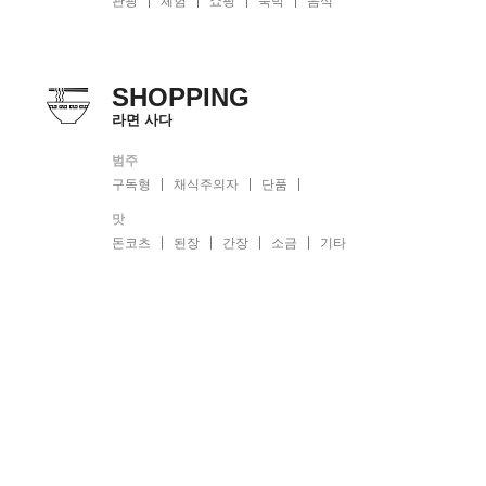
관광
체험
쇼핑
숙박
음식
SHOPPING
라면 사다
범주
구독형
채식주의자
단품
맛
돈코츠
된장
간장
소금
기타