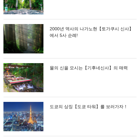
2000년 역사의 나가노현【토가쿠시 신사】
에서 5사 순례!
물의 신을 모시는【기후네신사】의 매력
도쿄의 상징【도쿄 타워】를 보러가자！