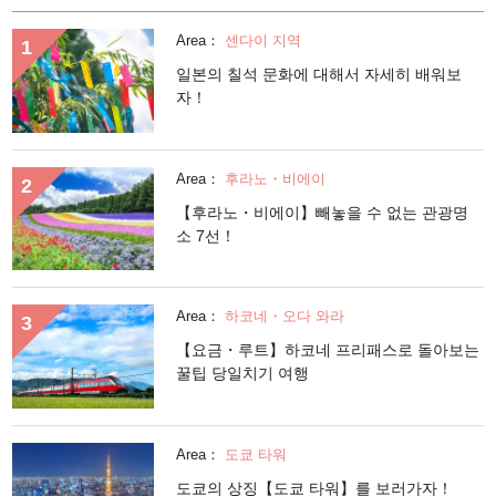
Area：
센다이 지역
일본의 칠석 문화에 대해서 자세히 배워보
자！
Area：
후라노・비에이
【후라노・비에이】빼놓을 수 없는 관광명
소 7선！
Area：
하코네・오다 와라
【요금・루트】하코네 프리패스로 돌아보는
꿀팁 당일치기 여행
Area：
도쿄 타워
도쿄의 상징【도쿄 타워】를 보러가자！