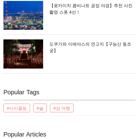
【욧카이치 콤비나트 공장 야경】추천 사진
촬영 스폿 4선！
도쿠가와 이에야스의 연고지【구능산 동조
궁】
Popular Tags
#사이클링
#술
#섬 여행
Popular Articles