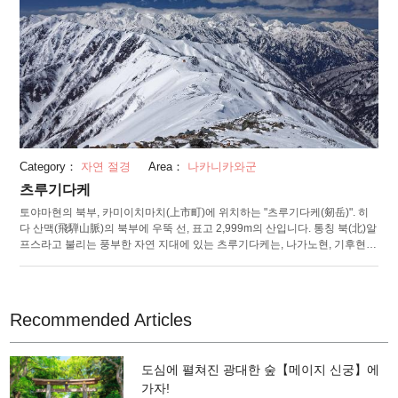
다.
Category：
자연 절경
Area：
나카니카와군
츠루기다케
토야마현의 북부, 카미이치마치(上市町)에 위치하는 "츠루기다케(剱岳)". 히
다 산맥(飛騨山脈)의 북부에 우뚝 선, 표고 2,999m의 산입니다. 통칭 북(北)알
프스라고 불리는 풍부한 자연 지대에 있는 츠루기다케는, 나가노현, 기후현,
토야마현, 니가타현의 4현에 걸치는 "중부 산악 국립공원"의 부지 내에도 포
함되어 있습니다. 웅대하고 아름다운 외관과는 대조적으로 꽤 험한 산악지로
도 알려진 츠루기다케. 오르기 어려운 곳이 많고 체인이나 사다리를 쓰면서
모걸음질로 산맥을 넘는 도로까지 있다고 합니다. 난관을 헤쳐나간 뒤에 기다
Recommended Articles
리는 것은 360도로 볼 수 있는 정상의 절경. “바위와 눈의 전당"이라고 칭해지
며 많은 등산객을 매혹하고 있습니다. 기슭에는 캠프장이나 숙박 시설이 마련
되어 있으며, 마음껏 산악의 자연과 접할 수 있습니다. 매년 2월 11일에는 "유
도심에 펼쳐진 광대한 숲【메이지 신궁】에
키(눈) 페스티벌"이 개최되어 현지 명물인 쿠마나베(곰 전골)를 비롯한 현지
가자!
의 미식을 만끽할 수 있습니다.