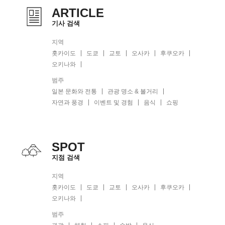
ARTICLE
기사 검색
지역
홋카이도
도쿄
교토
오사카
후쿠오카
오키나와
범주
일본 문화와 전통
관광 명소 & 볼거리
자연과 풍경
이벤트 및 경험
음식
쇼핑
SPOT
지점 검색
지역
홋카이도
도쿄
교토
오사카
후쿠오카
오키나와
범주