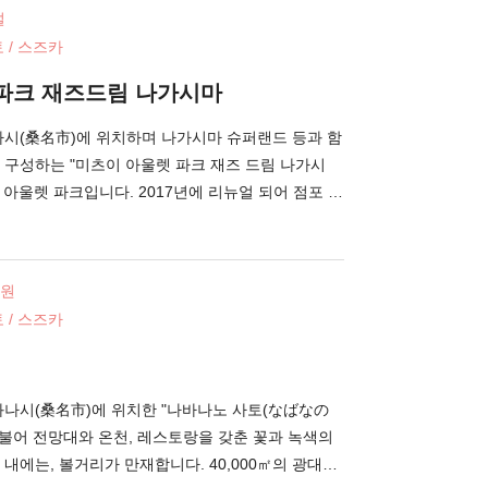
 외에, 아이가 있는 가족들도 즐길 수 있는 유원지
설
다. 7개의 구역으로 구성되어, 아이가 스스로 조종을
 / 스즈카
구가 풍부하게 갖추어져 있습니다. 속도를 겨루는 배
스즈카 서킷 국제 레이싱 코스를 달리는 EV어트랙션
파크 재즈드림 나가시마
 것입니다. 또, 호텔이나 레스토랑, 천연 온천, 캠핑
시설도 병설되어 있습니다.
나시(桑名市)에 위치하며 나가시마 슈퍼랜드 등과 함
 구성하는 "미츠이 아울렛 파크 재즈 드림 나가시
한 아울렛 파크입니다. 2017년에 리뉴얼 되어 점포 수
45,700㎡를 자랑하는 일본 내 최대급의 아울렛이 되었
 해외의 인기 브랜드숍이나 셀렉트 숍, 잡화점 등 여
 충실하게 상품들을 갖추고 있습니다. 또한 음식점
정원
산의 소고기, 마츠자카규(松坂牛)에서 해외의 스
 / 스즈카
까지 폭넓은 종류의 미식을 즐길 수 있습니다. 건물
재즈 발상지 "뉴올리언스"의 거리 풍경. 스테이지도
트 퍼포먼스나 댄스, 콘서트 등이 정기적으로 개최
 키즈룸도 갖춰져 있어서 어른들도, 어린이들도 즐길
와나시(桑名市)에 위치한 "나바나노 사토(なばなの
 더불어 전망대와 온천, 레스토랑을 갖춘 꽃과 녹색의
내에는, 볼거리가 만재합니다. 40,000㎡의 광대한