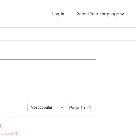
Log In
Select Your Language
Page 1 of 1
파
 / 스즈카