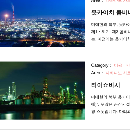
Area：
나바나노 사토
는 이름의 츠바키(椿,
있습니다. 신사의 사무
욧카이치 콤비
모리(お守り)도 판매
인 마츠시타 고노스케
미에현의 북부, 욧카
니다.
제1・제2・제3 콤비
는, 이전에는 욧카이
고 있었습니다만, 현
비나트(기업의 지역적
나트에서 쏟아지는 빛
Category：
미용 · 
나오는 연기, 그리고
Area：
나바나노 사토
는, “우미 테라스 1
선박 크루즈도 행해지
타이쇼바시
니다. 그 외에도 지
을 즐겨보세요.
미에현의 북부 욧카이
橋)”. 수많은 공장시
경 스폿입니다. 다리의
유"의 플랜트군이 강가
에 반사되는 공장의 