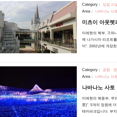
지 내에는 레이싱 코스
Category：
상업 시
"모토 피아"가 있습니
Area：
나바나노 사토
즐길 수 있는 놀이기
틀 코스터나 실제의 
미츠이 아웃렛
등이 있어, 추억이 될
장, 볼링 레인 등의 
미에현의 북부, 구와
께 나가시마 리조트를
마". 2002년에 개장
는 302, 점포 면적 
습니다. 일본 국내 및
러가지 점포가 출점해,
Category：
공원 · 
도 많이 늘어서, 현지 특
Area：
나바나노 사토
위츠(달콤한 디저트)
의 모티브는 미국의 
나바나노 사토
정비되어 있어 스트리
되고 있습니다. 무료
미에현의 북동부, 쿠
수 있는 시설입니다.
里)". 5개의 정원에
테마파크입니다. 부지 