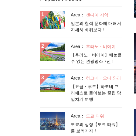
Area：
센다이 지역
일본의 칠석 문화에 대해서
자세히 배워보자！
Area：
후라노・비에이
【후라노・비에이】빼놓을
수 없는 관광명소 7선！
Area：
하코네・오다 와라
【요금・루트】하코네 프
리패스로 돌아보는 꿀팁 당
일치기 여행
Area：
도쿄 타워
도쿄의 상징【도쿄 타워】
를 보러가자！