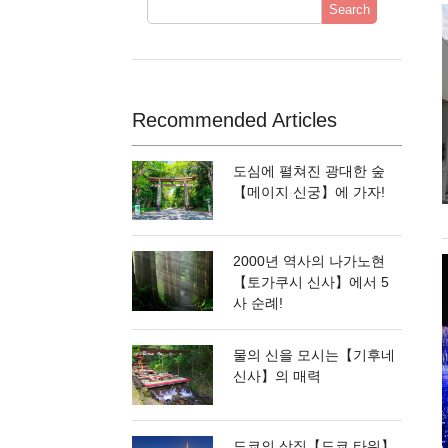
Search
Recommended Articles
도심에 펼쳐진 광대한 숲
【메이지 신궁】에 가자!
2000년 역사의 나가노현
【토가쿠시 신사】에서 5
사 순례!
물의 신을 모시는【기후네
신사】의 매력
도쿄의 상징【도쿄 타워】