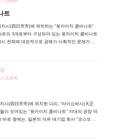
 / 스즈카
 동백)의 뜻 그대로, 형형색색의 동백꽃이 활짝 피어
소에서는, 동백이 담긴 부적, 오후다(お札)와 오마
나트
하고 있습니다. 한편, 일본기업, 파나소닉의 창업자
(松下幸之助)가 기진한 다실(茶室)도 점재하고 있습
이치시(四日市市)에 위치하는 "욧카이치 콤비나트".
나트의 3개로부터 구성되어 있는 욧카이치 콤비나트
치시 전체에 대표적으로 공해가 사회적인 문제가 되
재는 환경 상태도 크게 개선되고 있습니다. 낮에는 콤
 결합체)로서 가동하고 있는 한편으로, 밤이면 콤비
이 아름다운 야경을 만들어냅니다.야경과 공장에서
건강
 밤하늘의 대비는 환상적인 분위기입니다. 콤비나트
 / 스즈카
4"라고 하는 전망 전시실에서 바라볼 수 있는 것 외에
고 있기 때문에, 해상에서도 충분히 만끽 할 수 있습
상 각지에서 바라볼 수 있으니 콤비나트의 다양한 모습
치시(四日市市)에 위치한 다리, “타이쇼바시(大正
설들이 모여있는 “욧카이치 콤비나트” 지대의 공장 야
 바로 옆에는, 일본의 석유 대기업 회사 "코스모 석
에 늘어서, 박력 있는 야경을 연출합니다. 강 수면
라이트 업이 환상적인 분위기를 만들어냅니다. 공장