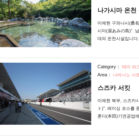
나가시마 온천
미에현 구와나시(桑名
시마(湯あみの島)”. 
대의 온천시설입니다.
자극이 적고 각질을 
용의 물"이라고도 불
노천탕. 아오모리현 계
Category：
테마 파
현에 위치한 일본 제일
Area：
나바나노 사토
지화해서 만들어진, 자
히 쉴 수 있는 시설도
스즈카 서킷
노 암반욕"과 릴렉스
미에현 북부, 스즈카
떠신가요. (사
ト)". 레이싱 코스를
혼다(本田)기연공업에
설되었습니다. 40회
8시간 내구 로드 레이