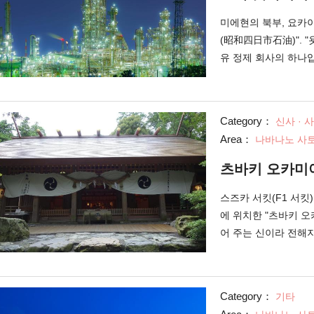
할 수 있는 장소와 탑
마다 콤비나트 OB에 
미에현의 북부, 요카
이 아닌 욧카이치의 매
(昭和四日市石油)". 
협회)
유 정제 회사의 하나
서 뿐만 아니라 야경
녹색빛으로 둘러싸인 
장 야경으로 모습을 바
Category：
신사 · 
변의 도로가 촬영지가
Area：
나바나노 사토
있습니다. 주변의 공
치 석유를 포함한 야
츠바키 오카미
야경 크루즈"나 욧카
추천입니다.
스즈카 서킷(F1 서킷
에 위치한 "츠바키 오
어 주는 신이라 전해
모시고 있는 신사입니
모시는 신사 2,000사
행의 안전과 장사의 
Category：
기타
사람들이 참배를 하기