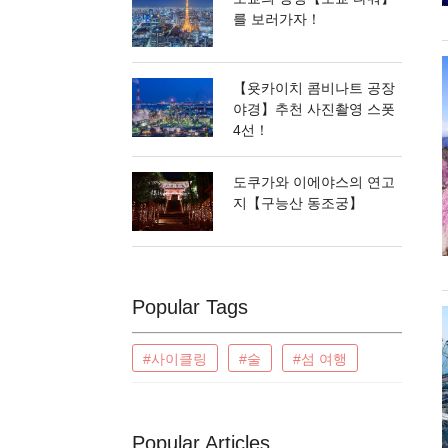
를 보러가자！
【욧카이치 콤비나트 공장
야경】추천 사진촬영 스폿
4선！
도쿠가와 이에야스의 연고
지【구능산 동조궁】
Popular Tags
#사이클링
#술
#섬 여행
Popular Articles