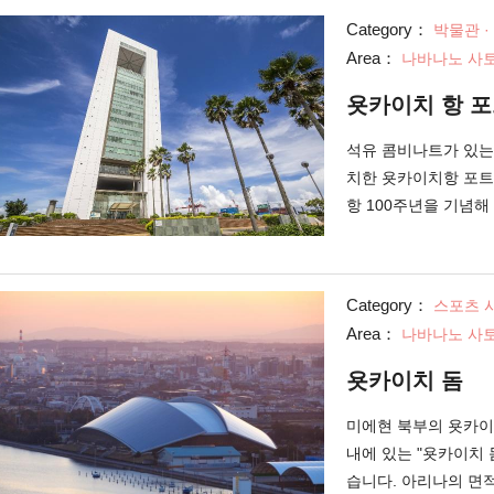
야경이 유명한 욧카이
Category：
박물관 ·
수 있는 장소인, 타
Area：
나바나노 사토
로도 경치를 사진에 
아름답게 일망할 수 
욧카이치 항 
가 금지되어 있기 때
찾아오시는 것을 추천
석유 콤비나트가 있는
도 볼 수 있으니, 방
치한 욧카이치항 포트
항 100주년을 기념해
랑하며, 현 내에서 가
미테라스 14"나 카페 
시실 "우미테라스 1
Category：
스포츠 
해서 스즈카(鈴鹿) 
Area：
나바나노 사토
주말과 축일(공휴일)에
나트군의 환상적인 야
욧카이치 돔
모형이나 영상 자료를
니다. 빌딩 앞에는 
미에현 북부의 욧카이
서, 가족 단위로도 즐
내에 있는 "욧카이치 
습니다. 아리나의 면적