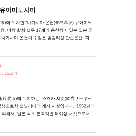
 유아미노시마
市)에 위치한 “나가시마 온천(長島温泉) 유아미노
남탕, 여탕 합쳐 모두 17개의 온천탕이 있는 일본 최
 나가시마 온천의 수질은 알칼리성 단순온천. 피부
제거하는 효과를 기대할 수 있다는 것에서 "피부 미
리고 있습니다. 최대의 볼거리는, 자연에 둘러싸인
류의 명소, "오이라세계류(奥入瀬渓流)"나, 토야마
크
의 대협곡 "쿠로베 협곡(黒部峡谷)"의 경관을 이미
 / 스즈카
연 풍부한 노천탕을 즐길 수 있습니다. 온천 후 편
 충실. 일본 내 최대급의 스케일을 자랑하는 “유아미
 룸, 바디케어・에스테에서 피로를 풀어보는 것은 어
시(鈴鹿市)에 위치하는 "스즈카 서킷(鈴鹿サーキッ
진 제공 : 나가시마 관광 개발 주식회사)
 중심으로한 모빌리티의 레저 시설입니다. 1962년에
 의해서, 일본 최초 본격적인 레이싱 서킷으로서 건
 이상의 개최 이력을 자랑하는 "「코카 콜라」 스즈카
스" 등의 모터 이벤트가 많이 개최되고 있습니다. 부