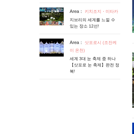
Area：
키치조지・미타카
지브리의 세계를 느낄 수
있는 장소 12선!
Area：
삿포로시 (조잔케
이 온천)
세계 3대 눈 축제 중 하나
【삿포로 눈 축제】완전 정
복!