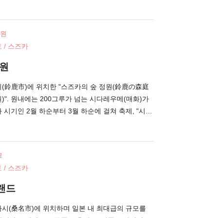
가을에는 코스모스 등이 활짝 피어 어우러진 “하나히
일본 최대 스케일을 자랑하는 “수국・창포원”을 비롯
견입니다. 또한 하나히로바를 한눈에 바라볼 수 있는
정원
니다. 계절의 이벤트도 즐길 수 있는 나바나노사토.
 / 스즈카
순에는, 매화나 벚꽃, 수선화나 장미 등이 피는 "하나
5월 하순부터 7월 상순에는, 반딧불이를 감상할 수 있
정원
딧불이 축제)"가 개최됩니다. 그 중에서도 10월 중순
나바나노사토 일루미네이션"은, 국내 최대급의 겨울철
시(鈴鹿市)에 위치한 "스즈카의 숲 정원(鈴鹿の森庭
트. 최첨단의 LED 라이트를 구사해서 조성되는 경
)". 원내에는 200그루가 넘는 시다레우메(매화)가
입니다.
 시기인 2월 하순부터 3월 하순에 걸쳐 축제, "시다
정의 명소입니다. "스즈카의
 일본의 전통 원예 기술인 "시타테(仕立て)기술"의 존
설립되었습니다. 원 내에는 천엽 품종의 대표격 "쿠
크
"를 중심으로, 장인이 길러낸 일본 내 시다레우메의
 / 스즈카
다. 만개 시에는 원내가 복숭아 빛 일색으로 물들어,
 있는 듯한 탐미로운 분위기. "미하라시다이(見晴
랜드
맥을 배경으로 원내를 한눈에 바라볼 수 있으니, 꼭
 개화 기간 한정으로 시다레우메의 라이트 업도 실시
나시(桑名市)에 위치하며 일본 내 최대급의 규모를