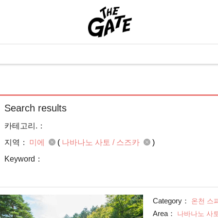
Search results
카테고리.：
지역：
미에
(
나바나노 사토 / 스즈카
)
Keyword：
Category：
온천 스
Area：
나바나노 사토