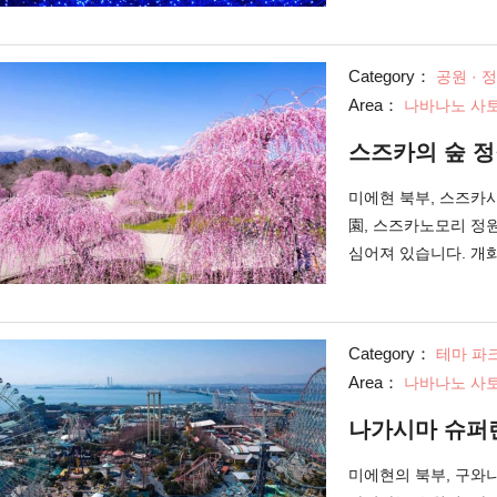
정원에 봄은 튤립, 
로바(꽃의 광장)”나 
한 5개의 정원은 필
Category：
공원 · 
전망대 이용도 추천합
Area：
나바나노 사토
2월 하순부터 7월 하
마츠리(꽃 축제)", 
스즈카의 숲 
는 "호타루 마츠리(반
부터 5월 상순의 "
미에현 북부, 스즈카
의 일루미네이션 이벤
園, 스즈카노모리 정원
관은, 말그대로 압권
심어져 있습니다. 개화
레우메 마츠리"로 일반에 공개되는 기간 한
숲 정원"은 2014년,
속・보급을 목적으로 
Category：
테마 파
레하시다레(呉服枝垂)
Area：
나바나노 사토
명목이 심어져 있습니
마치 별세계를 헤매고
나가시마 슈퍼
台)"에서는 스즈카 산
한번 방문해 보세요.
미에현의 북부, 구와