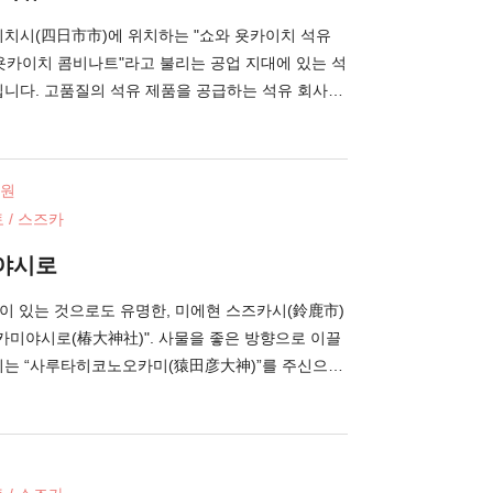
승하는 배가 다르니, 취향에 맞게 골라보세요. 플랜
의한 자세한 해설을 들을 수 있기 때문에, 야경 뿐만
이치시(四日市市)에 위치하는 "쇼와 욧카이치 석유
력을 접할 수 있습니다. (사진 제공 : 욧카이치관광
"욧카이치 콤비나트"라고 불리는 공업 지대에 있는 석
입니다. 고품질의 석유 제품을 공급하는 석유 회사로
관광의 명소로도 주목받고 있습니다. 낮에는 식물의
공장이, 밤이 되면 순식간에 밝혀지는 환상적인 공
꿉니다. 공장 남쪽에 있는 스즈카 강(鈴鹿川) 하구
사원
 되고 있으며, 드라이브를 하면서 야경을 바라볼 수
 / 스즈카
장 야경도 함께 즐기고 싶은 사람에게는, 쇼와 욧카이
경 스폿을, 해상으로 주유 하는 "욧카이치 콤비나트
야시로
이치시 명소를 전세 택시로 둘러보는 "구루타쿠"가
)이 있는 것으로도 유명한, 미에현 스즈카시(鈴鹿市)
카미야시로(椿大神社)". 사물을 좋은 방향으로 이끌
지는 “사루타히코노오카미(猿田彦大神)”를 주신으로
다. 본 사는, 일본 전역에서 사루타히코노오카미를
 중의 총본사에 해당됩니다. 창건은 2,000년 전. 여
번창, 액막이와 개운의 이익이 있다고 전해져, 많은
위해 찾아옵니다. 츠바키 오카미야시로의 경 내에