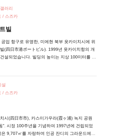
치시 안에서도 아주 가까운 거리에서 야경을 즐길
 갤러리
이쇼바시. 피사체와의 거리가 가까워 스마트폰 카메라
 / 스즈카
담기 좋은 인기 촬영 장소이기도 합니다. 야경을 가장
있는 것은 다리의 남쪽. 타이쇼바시에서는 주정차가
포트빌
문에, 차분하게 야경을 즐기고 싶은 경우에는 도보로
합니다. 야경 뿐만 아니라, 아름다운 아침놀과 석양
 공업 항구로 유명한, 미에현 북부 욧카이치시에 위
문 시에는 꼭 체크해 보세요.
빌(四日市港ポートビル). 1999년 욧카이치항의 개
 건설되었습니다. 빌딩의 높이는 지상 100미터를 자
장 높은 건조물입니다. 빌딩 내에는, 전망 전시실 "우
코너 “카페 포트 12"등의 시설이 있습니다. 전망 전
4"에서는, 임해 공업지대나 욧카이치항의 경치를 비롯
시설
산맥에서 나고야 방면의 경치를 바라볼 수 있습니다.
 / 스즈카
는 오후 9시까지 영업을 하고 있어, 공장군과 콤비
경을 한눈에 볼 수 있는 곳입니다. 전시 코너에서는,
 통해 욧카이치항의 역사나 역할 등을 배울 수 있습
공원이 있으며, 놀이기구와 잔디밭이 잘 정비되어 있어
치시(四日市市), 카스미가우라(霞ヶ浦) 녹지 공원
길 수 있습니다.
돔". 시정 100주년을 기념하여 1997년에 건립되었
은 9,707㎡를 자랑하며 인공 잔디의 그라운드에서