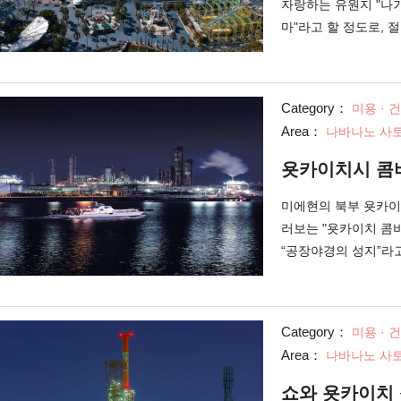
하고 있으며, 낮과는
자랑하는 유원지 "나가
마"라고 할 정도로, 
도 인정된 세계 제일의
"스틸 드래곤 2000
다. "키즈 타운" 구
Category：
미용 · 
있는 놀이기구도 정비
Area：
나바나노 사토
설도 충실합니다. 매년
풀"도 개업하고 있습니
욧카이치시 콤
탕이나 실내탕을 갖춘 
채의 점포가 갖추어진 
미에현의 북부 욧카이
島)"도 있어, 유원지
러보는 "욧카이치 콤
“공장야경의 성지”라
가까이 볼 수 있습니다
본격 시동 한 일본 최
설비와 거대한 탱크군
Category：
미용 · 
녹색의 컬러풀한 라이
Area：
나바나노 사토
냅니다. 야경 크루즈는
랜・90분 플랜・스페셜
쇼와 욧카이치