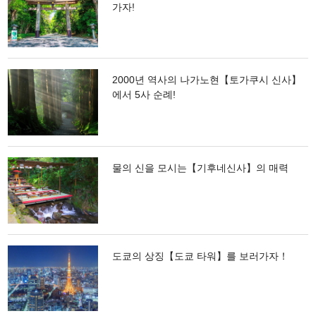
가자!
2000년 역사의 나가노현【토가쿠시 신사】
에서 5사 순례!
물의 신을 모시는【기후네신사】의 매력
도쿄의 상징【도쿄 타워】를 보러가자！