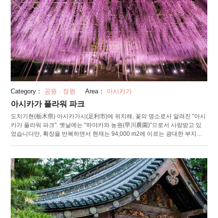
자 등 일본화 100점을 공개하고 있는 미술관 등의 시설도 충실합니다.
Category：
공원 · 정원
Area：
아시카가
아시카가 플라워 파크
도치기현(栃木県) 아시카가시(足利市)에 위치해, 꽃의 명소로서 알려진 "아시
카가 플라워 파크". 옛날에는 "하야카와 농원(早川農園)"으로서 사랑받고 있
었습니다만, 확장을 반복하면서 현재는 94,000 m2에 이르는 광대한 부지가
되었습니다. 원내에서는 1년에 8개의 테마를 마련해 각각 다른 꽃이 피어 자
랑할만 하며, 방문할 때마다 다른 꽃들을 만날 수 있다는 것이 매력입니다. 그
중에서도 수령 150년의 오후지(大藤, 큰 등나무)가 볼 만한 곳. 보라색이나 흰
꽃이 350개 이상 피는 오후지의 모습은 압권입니다. 또한 가을부터 겨울의 시
즌이 되면 일본 야경 유산 "관동 3대 일루미네이션"에도 인정된 일루미네이션
에 물듭니다. 동일본 최대급인 400만구의 빛이 다양한 작품이 되어 원내 일면
을 장식합니다. 2018년 4월에는, 공원까지 도보 1분의 "아시카가 플라워 파크
역"이 완성되어 접근성도 좋아졌으므로, 꼭 발걸음을 옮겨보세요.