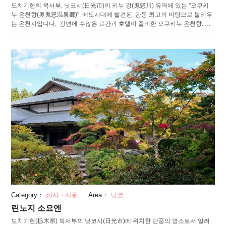
도치기현의 북서부, 닛코시(日光市)의 키누 강(鬼怒川) 유역에 있는 "오쿠키
누 온천향(奥鬼怒温泉郷)". 에도시대에 발견된, 관동 최고의 비탕으로 불리우
는 온천지입니다. 강변에 수많은 료칸과 호텔이 즐비한 오쿠키누 온천향. 카
니유(加仁湯)・테시로자와 온천(手白沢温泉)・닛코자와 온천(日光沢温泉),
핫초노유(八丁の湯)의, 천질이 다른 네 가지의 비탕을 즐길 수 있습니다. 각
탕이 주는 피부나 신경통 등에 대한 효능이 다르기 때문에, 온천 순례를 해가
며 목욕을 즐기는 것도 추천입니다. 오쿠키누 온천에는 자가용으로는 접근하
지 못하며, 운행하는 버스의 대수도 적기 때문에 주의가 필요합니다. 잔잔한
대자연에 둘러싸인 비탕으로 여행의 피로를 풀어보십시오.
Category：
신사 · 사원
Area：
닛코
린노지 소요엔
도치기현(栃木県) 북서부의 닛코시(日光市)에 위치한 단풍의 명소로서 알려