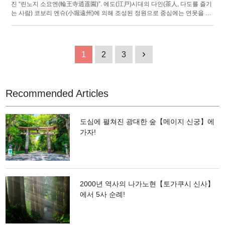
진 “린노지 소요엔(輪王寺逍遥園)”. 에도(江戸)시대의 다인(茶人, 다도를 즐기
는 사람) 코보리 엔슈(小堀遠州)에 의해 조성된 정원으로 중심에는 연못을 설
치한 지천회유식(池泉回遊式)의 일본정원입니다. 세계유산인 린노지 부지 내
에 있고, 넓이는 약 3200㎡. 뇨호산(女峰山)등의 산들을 차경(借景, 먼곳의 경
치를 정원의 일부처럼 이용하는 일)으로, 영산홍과 진달래같은 꽃들과 단풍나
무 등의 수목이 색을 입히고, 각각 계절의 표정을 보여줍니다. 매년 단풍 시즌
1
2
3
1
이면 라이트업도 진행되어, 낮과는 또다른 맛이 있는 환상적인 풍경을 즐길
수 있습니다. 또한 인접한 "린노지 보물전"에서는 1230년 이상의 역사를 자랑
하는 닛코산의 자료가 보관되어 있습니다. 배관실에는 50점 정도 전시되어
있으니 꼭 한번 들러보십시오.
Recommended Articles
도심에 펼쳐진 광대한 숲【메이지 신궁】에
가자!
2000년 역사의 나가노현【토가쿠시 신사】
에서 5사 순례!