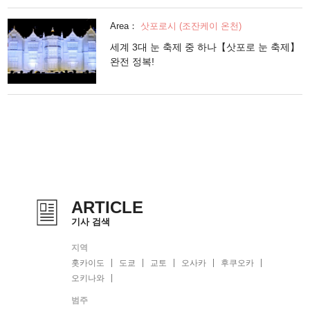
Area：
삿포로시 (조잔케이 온천)
세계 3대 눈 축제 중 하나【삿포로 눈 축제】
완전 정복!
ARTICLE
기사 검색
지역
홋카이도
도쿄
교토
오사카
후쿠오카
오키나와
범주