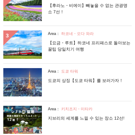
【후라노・비에이】빼놓을 수 없는 관광명
소 7선！
Area：
하코네・오다 와라
【요금・루트】하코네 프리패스로 돌아보는
꿀팁 당일치기 여행
Area：
도쿄 타워
도쿄의 상징【도쿄 타워】를 보러가자！
Area：
키치조지・미타카
지브리의 세계를 느낄 수 있는 장소 12선!