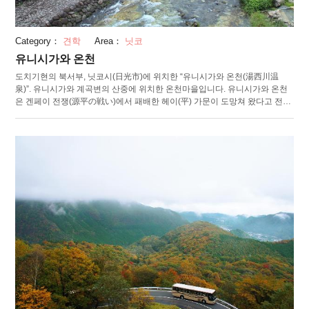
Category：
견학
Area：
닛코
유니시가와 온천
도치기현의 북서부, 닛코시(日光市)에 위치한 “유니시가와 온천(湯西川温
泉)”. 유니시가와 계곡변의 산중에 위치한 온천마을입니다. 유니시가와 온천
은 겐페이 전쟁(源平の戦い)에서 패배한 헤이(平) 가문이 도망쳐 왔다고 전해
지는, 역사적인 장소. 옛 민가와 료칸이 나란히 서있는 경관에서 정감이 느껴
집니다. 산과 강을 바라보며 옛 거리를 산책하고 들어가는 온천은 각별합니
다. 봄의 신록에, 여름 고산의 시원함, 가을의 단풍, 겨울은 장엄한 아름다움의
설경속의 노천탕. 이처럼 사계절의 묘미로 가득합니다. 알칼리성의 천질로,
피부 미용의 탕으로도 인기를 자랑합니다. 온천탕에 들어간 후엔 민물고기,
들새, 사슴고기를 이용한 산골 마을 향토요리에 입맛을 다시는 것도 즐기는
방법 중 하나입니다. 주변에는 일본 중세의 생활을 재현한 “헤이 가문의 고향
(平家の里, 헤이케노사토)”이나 민속자료관이 있어 당시 문화를 접할 수 있습
니다.또, 1월 하순부터 3월 중순에는, 하천가를 따라서 가마쿠라(눈으로 만든
움집)가 늘어선 "가마쿠라 축제"가 개최됩니다. 주말 저녁에는 촛불이 켜져 눈
과 등불의 대비를 즐길 수 있습니다.