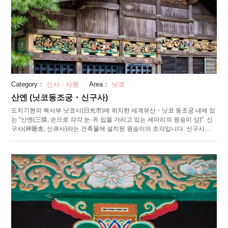
Category：
신사 · 사원
Area：
닛코
산엔 (닛코동조궁・신구사)
도치기현의 북서부 닛코시(日光市)에 위치한 세계유산・닛코 동조궁 내에 있
는 “산엔(三猿, 손으로 각각 눈·귀·입을 가리고 있는 세마리의 원숭이 상)”. 신
구사(神厩舎, 신큐사)라는 건축물에 설치된 원숭이의 조각입니다. 신구사는
신마(神馬, 신사에 받친 말)를 잇기 위한 마굿간을 말합니다. 원숭이 조각상이
있는 것은 원숭이는 말의 건강을 지켜준다는 전설이 있기 때문이라 합니다.
사람의 일생이 8면 16마리의 원숭이로 표현되어 있고, 그 중 제2면이 산엔에
해당됩니다. 산엔은 사람의 유년기를 표현한 조각품입니다. 유명한 “보지 말
자, 말하지 말자, 듣지 말자”라는 문구가, 아이에게는 나쁜 일은 보지 못하게,
말하게 하지 못하게, 들리지 못하게 하고, 좋은 것만을 접하며 순수하게 자랐
으면 하는 바램의 의미를 담고 있습니다.