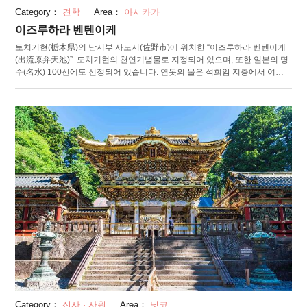
Category：
견학
Area：
아시카가
이즈루하라 벤텐이케
토치기현(栃木県)의 남서부 사노시(佐野市)에 위치한 “이즈루하라 벤텐이케
(出流原弁天池)”. 도치기현의 천연기념물로 지정되어 있으며, 또한 일본의 명
수(名水) 100선에도 선정되어 있습니다. 연못의 물은 석회암 지층에서 여과
되어 용출되고 있으므로, 연간 수온은 16℃를 유지하며 발군의 투명도를 자랑
합니다. 헤엄치고 있는 물고기는 물론이고, 물속의 식물까지 볼 수 있을 정도
로 맑습니다. "여름에는 피서지, 가을에는 단풍과 연못의 대비가 아름다운 절
경 명소로 알려져 있습니다. 주변에는, 1000년 이상의 역사가 있는 "이소야마
벤자이텐(磯山弁財天)"이 있습니다. 가마쿠라 시대에 중건된 본전은 못을 전
혀 쓰지 않는 기법으로 세워졌습니다. 이 밖에도 이즈루하라벤텐이케의 용수
를 뜨겁게 끓인 “아카미 온천(赤見温泉)”도 있으니 꼭 한번 방문해 보세요.
Category：
신사 · 사원
Area：
닛코