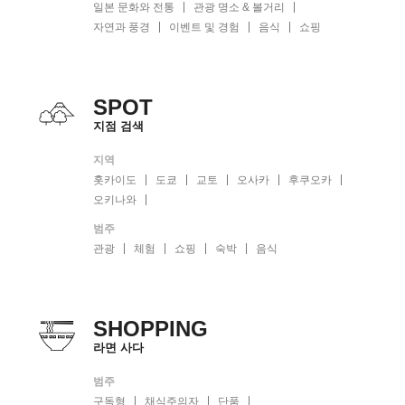
일본 문화와 전통
관광 명소 & 볼거리
자연과 풍경
이벤트 및 경험
음식
쇼핑
SPOT
지점 검색
지역
홋카이도
도쿄
교토
오사카
후쿠오카
오키나와
범주
관광
체험
쇼핑
숙박
음식
SHOPPING
라면 사다
범주
구독형
채식주의자
단품