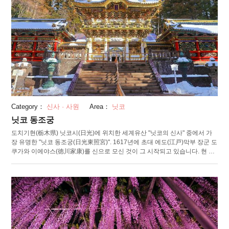
Category：
신사 · 사원
Area：
닛코
닛코 동조궁
도치기현(栃木県) 닛코시(日光)에 위치한 세계유산 "닛코의 신사" 중에서 가
장 유명한 "닛코 동조궁(日光東照宮)". 1617년에 초대 에도(江戸)막부 장군 도
쿠가와 이에야스(徳川家康)를 신으로 모신 것이 그 시작되고 있습니다. 현 모
습은 1636년 에도 막부 3대 장군인 도쿠가와 이에미츠(徳川家光)에 의해 다
시 만들어진 것입니다. 경내에는 500가지 이상의 호화로운 장식이 마련된 “요
메이몬(陽明門)”과 고양이가 선잠을 자는 모습을 조각한 "네무리네코(眠り
猫)“를 시작으로한 국보가8개 동, 높이 9.2m의 “이시도리이(石鳥居)”나 극채
색으로 빛나는 “오중탑(五重塔)”, 세마리의 원숭이로 유명한 “신큐샤(神厩舎)”
등 중요문화재 34동을 포함한 55동의 건조물이 세워져 있습니다. 휘황찬란한
건조물의 아름다움을 보기 위해 온 세계인이 찾는 인기 명소입니다. 도쿠가와
이에야스 공의 유애품(遺愛品, 생전 아끼던 물건) 등을 전시하는 보물관과 족