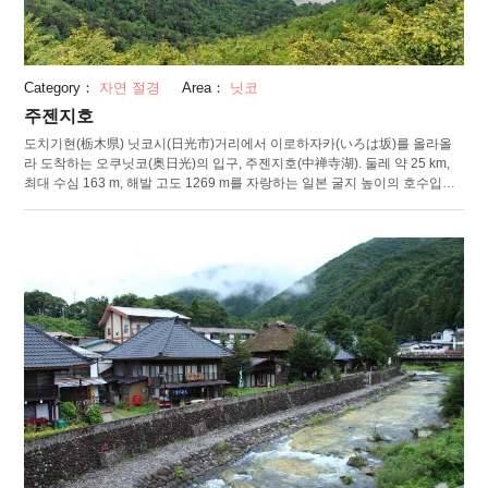
Category：
자연 절경
Area：
닛코
주젠지호
도치기현(栃木県) 닛코시(日光市)거리에서 이로하자카(いろは坂)를 올라올
라 도착하는 오쿠닛코(奥日光)의 입구, 주젠지호(中禅寺湖). 둘레 약 25 km,
최대 수심 163 m, 해발 고도 1269 m를 자랑하는 일본 굴지 높이의 호수입니
다. 약 2만 년 전 호수 근처의 “난타이산(男体山)” 분화로 나온 용암이 계곡을
막았고, 원래 계곡이었던 곳에 주젠지호가 자리 잡았습니다. 북쪽으로는 해발
2486m의 난타이산, 북서쪽으로는 사계절 꽃과 들새가 유명한 습원 “센조가
하라(戦場ヶ原)”. 동쪽으로는 호수 이름의 유래가 된 “주젠지(中禅寺)” 등 관광
명소로로 둘러쌓여져 있습니다. 또한 주젠지호를 주유하는 유람선을 타면 주
젠지호의 매력을 한층 더 만끽할 수 있습니다. 주젠지 호수를 일주하는 코스
나 기간 한정의 "센주가하마(千手ヶ浜) 코스"등도 준비되어 있어 호수 주변의
아름다운 경치를 즐길 수 있기에 추천합니다.