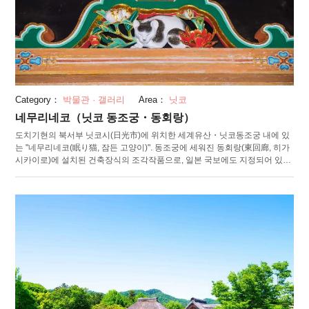
Category：
박물관 · 갤러리
Area：
닛코
네무리네코（닛코 동조궁・동회랑）
도치기현의 북서부 닛코시(日光市)에 위치한 세계유산・닛코동조궁 내에 있
는 "네무리네코(眠り猫, 잠든 고양이)". 동조궁에 세워진 동회랑(東回廊, 히가
시카이로)에 설치된 건축장식의 조각작품으로, 일본 국보에도 지정되어 있습
니다. 네무리네코의 작자는 불분명하지만, 에도(江戸)시대 초기에 히다리진
고로(左甚五郎)에 의해 만들어 졌다는 설이 가장 유력합니다. 모란꽃으로 둘
러싸여 햇볕을 쬐며 자고 있는 모습에서 , “닛코(日光, 일광이란 뜻을 지님)”에
연관시켜 조각했다 전해집니다. 일설에서는 “고양이가 잠을 자기 어려울 정도
로 평화로운 시대”, 즉 도쿠가와(德川)막부의 안태를 상징한다고 합니다. 네무
리네코는 높은 부분에 새겨져 있으므로, 못보고 지나치지 않게 잘 살펴보세
요. 동회랑을 지나면, 제신(御祭神)인 도쿠가와 이에야스(德川家康)의 묘소가
있는 "오쿠노미야(奥宮)"에 들어갑니다. 오쿠노미야는 닛코동조궁에 있어서
빼놓을 수 없는 장소. 꼭 한번 방문해 보세요.