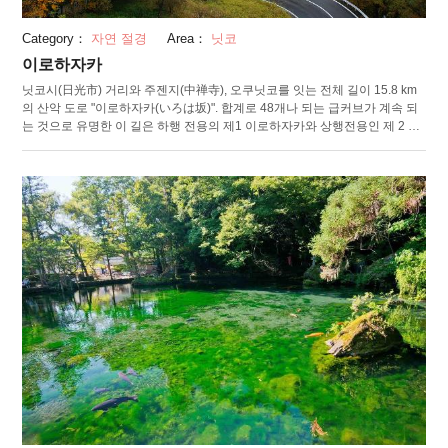
Category：
자연 절경
Area：
닛코
이로하자카
닛코시(日光市) 거리와 주젠지(中禅寺), 오쿠닛코를 잇는 전체 길이 15.8 km
의 산악 도로 "이로하자카(いろは坂)". 합계로 48개나 되는 급커브가 계속 되
는 것으로 유명한 이 길은 하행 전용의 제1 이로하자카와 상행전용인 제 2 이
로하자카로 되어있습니다. 옛부터 언덕 위에 위치한 난타이산(男体山)과 주
젠지로의 등산 참배객들로 북적거렸습니다. 히라가나를 외우는 노래, "이로하
우타(いろは歌)"의 문자수와 커브수가 같은 것에서 "이로하자카"라는 이름이
붙었습니다. 각 커브에는 대응하는 문자의 간판이 서 있습니다. 절경 드라이
브 코스로 알려진 이로하자카의 높낮이 차는 무려 440m. 제2 이로하자카는
길 도중의 "아케치다이라 전망대(明智平展望台)"는 닛코시 거리를 바라보는
절경 스폿입니다. 또한 닛코 굴지의 단풍 명소이기도 합니다. 단풍 속을 드라
이브하면서 붉게 물드는 햇살을 바라볼 수 있는, 한 번으로 두배 즐길 수 있는
곳입니다.