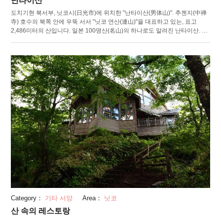
난타이산
도치기현 북서부, 닛코시(日光市)에 위치한 "난타이산(男体山)". 추젠지(中禅
寺) 호수의 북쪽 안에 우뚝 서서 "닛코 연산(連山)"을 대표하고 있는, 표고
2,486미터의 산입니다. 일본 100명산(名山)의 하나로도 알려진 난타이산. 오
래 전부터 산악 신앙의 대상으로서 다루어졌고, 산꼭대기에는 “후타라산 신사
(二荒山神社)”의 오쿠노미야(奥宮)도 존재합니다. 또한 "후타라산(二荒山)"라
고도 불리기도 합니다. 후타라산의 “후타라”란, 관음 정토의 “후타라쿠(補陀
洛)”에서 붙여진 것이라 여겨져 “닛코”란 지명의 유래와도 연결된다는 설도 있
습니다. 또한, 기슭에 펼쳐진 호수나 폭포, 초원이나 습원은, 난타이산의 분화
활동에 인해 생겨난 것. 그 일대를 통해서 자연의 박력을 느낄 수 있습니다. 등
산지로도 인기 있는 난타이산은, 당일치기로도 즐길 수 있습니다. 매년 7월
31일에 등배제(登拝祭)가 개최되어, 익일 심야에는 많은 사람이 산정을 목표
로 등산을 시작합니다.
Category：
기타 서양
Area：
닛코
산 속의 레스토랑