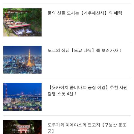
물의 신을 모시는【기후네신사】의 매력
도쿄의 상징【도쿄 타워】를 보러가자！
【욧카이치 콤비나트 공장 야경】추천 사진
촬영 스폿 4선！
도쿠가와 이에야스의 연고지【구능산 동조
궁】