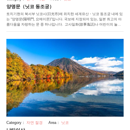
양명문（닛코 동조궁）
토치기현의 북서부 닛코시(日光市)에 위치한 세계유산・닛코 동조궁 내에 있
는 “양명문(陽明門, 요메이몬)”입니다. 국보에 지정되어 있는, 일본 최고의 아
름다움을 자랑하는 문 중 하나입니다. 고사일화(故事逸話)나 어린이의 놀이,
성인과 현인 등 500여개의 조각을 담고 있어 질리지 않는 그 아름다움 때문에
“히구라시노 문(日暮門, 보고 또 보다가 해가 저문다는 의미)”이라고도 부릅니
다. 2013년부터 헤이세이(平成)의 대수리를 끝내고, 장식 둘레의 근본적인 개
수가 이루어졌습니다. 닛코 동조궁 안에서도 더욱 돋보이는 이 양명문은 필견
입니다. 닛코 동조궁에서는, 도어제(渡御祭) "햐쿠모노조로에 천인 무사 행렬
(百物揃千人武者行列)"을 시작으로 하는 많은 연간 행사가 개최되고 있습니
다. 또한 동조궁 보물관에서는 제신(祭神) 도쿠가와 이에야스(徳川家康) 공의
유애품이나 궁의 제사기구 등 다양하게 전시를 진행하고 있습니다.
Category：
자연 절경
Area：
닛코