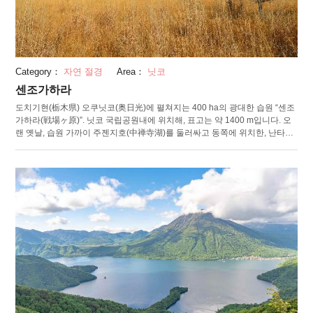
Category：
자연 절경
Area：
닛코
센조가하라
도치기현(栃木県) 오쿠닛코(奥日光)에 펼쳐지는 400 ha의 광대한 습원 “센조
가하라(戦場ヶ原)”. 닛코 국립공원내에 위치해, 표고는 약 1400 m입니다. 오
랜 옛날, 습원 가까이 주젠지호(中禅寺湖)를 둘러싸고 동쪽에 위치한, 난타이
산(男体山)의 신과 남쪽의 아카기산(赤城山)의 신이 서로 싸운 전쟁터였다는
내용의 신화가 그 유래라고 합니다. 350여가지에 달하는 사계절 식물이 습원
을 물들이고, 들새의 종류가 많은 것으로도 유명합니다. 봄에는 신록이 빛나
고, 6월 상순에 걸쳐 흰 솜이 특징인 황새풀이 절정. 가을에는 온통 붉게 물드
는 쿠사모미지(잎에 단풍이 드는 일), 겨울에는 눈이 쌓이고 은빛 세계가 펼쳐
집니다. "습원을 둘러싸듯이 2시간 정도의 산책로가 정비되어 있어, 가까운
곳에서 식물이나 들새를 관찰할 수 있습니다. 또 곳곳에 난타이산을 배경으로
한 광대한 습원의 광경을 즐길 수 있는 전망 포인트가 설치되어 있습니다. 마
음껏 대자연을 만끽할 수 있는 곳입니다.