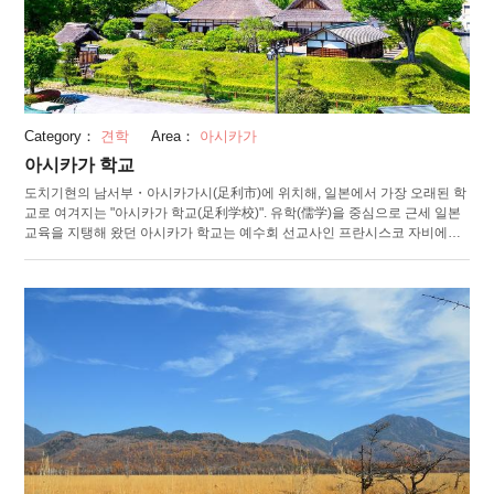
Category：
견학
Area：
아시카가
아시카가 학교
도치기현의 남서부・아시카가시(足利市)에 위치해, 일본에서 가장 오래된 학
교로 여겨지는 "아시카가 학교(足利学校)". 유학(儒学)을 중심으로 근세 일본
교육을 지탱해 왔던 아시카가 학교는 예수회 선교사인 프란시스코 자비에르
에 "일본국내 가장 크고 가장 유명한 반도(坂東, 관동지역의 옛이름)의 대
학"이라고 소개되기도. 아시카가 학교 창건은 확실치는 않지만, 무로마치(室
町) 시대의 1439년에는 관동관령인 우에스기 노리자네(上杉憲実)가 카마쿠
라 엔카쿠지(円覚寺)의 승려・개원(開元)을 불러 재흥시켰다고 합니다. 아시
카가 학교가 일본인들의 마음과 교육 문화에 미친 영향은 컸기에, 1921년에
일본의 국가 사적에, 2015년에는 일본 유산으로도 인정되었습니다. 현존하고
있는 것은, 아시카가 학교의 상징 "학교문(学校門)"과 공자를 모신 일본 최고
의 성묘 "공자묘(孔子廟)" 뿐. 매년 4월~7월, 9월~11월의 일요일에는, 학교 내
의 서원에서 공자의 가르침인 "논어"를 전부 음독하는 "일요 논어 소독 체
험"이 진행됩니다. 그 외, 공자와 그 제자들을 모시는 의식·석전(釋奠) 등 계절
마다의 이벤트도 충실합니다.