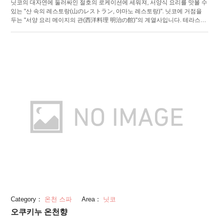
닛코의 대자연에 둘러싸인 절호의 로케이션에 세워져, 서양식 요리를 맛볼 수
있는 "산 속의 레스토랑(山のレストラン, 야마노 레스토랑)". 닛코에 거점을
두는 "서양 요리 메이지의 관(西洋料理 明治の館)"의 계열사입니다. 테라스석
에서는 북쪽으로 낙차 75m, 키리후리의 폭포(霧降の滝)를 서쪽으로 닛코연
산(日光連山)을 바라볼 수 있습니다. 실내에서는 난로의 온기가 넘치는, 개방
적인 다이닝으로 식사를 즐길 수 있습니다. 요리는 그릴을 중심으로 한 북미
풍의 메뉴와 많은 양, 풍부한 종류의 디저트가 특징! 또한 계절 한정의 메뉴가
있는 것도 꿀팁입니다. 절호의 로케이션과 함께 일품요리를 즐기십시오.
Category：
온천 스파
Area：
닛코
오쿠키누 온천향