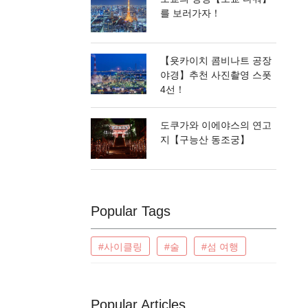
를 보러가자！
【욧카이치 콤비나트 공장
야경】추천 사진촬영 스폿
4선！
도쿠가와 이에야스의 연고
지【구능산 동조궁】
Popular Tags
#사이클링
#술
#섬 여행
Popular Articles