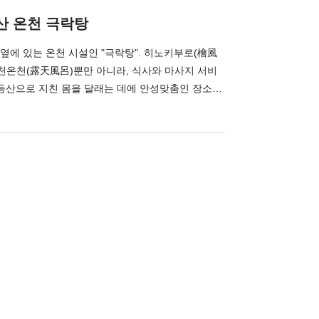
산 온천 극락탕
옆에 있는 온천 시설인 "극락탕". 히노키부로(檜風
노천온천(露天風呂)뿐만 아니라, 식사와 마사지 서비
 등산으로 지친 몸을 달래는 데에 안성맞춤인 장소입
른 1000엔, 아동 및 청소년 600엔으로 이용할 수 있