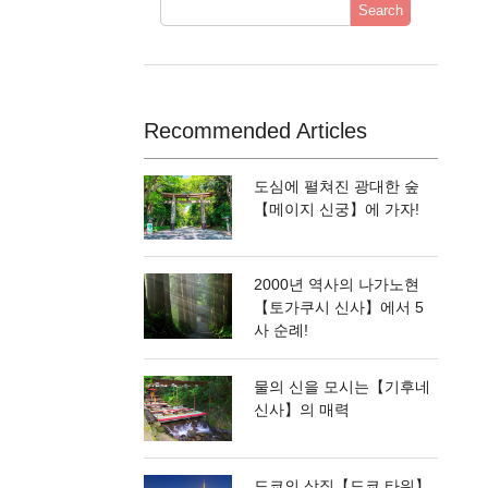
Search
Recommended Articles
도심에 펼쳐진 광대한 숲
【메이지 신궁】에 가자!
2000년 역사의 나가노현
【토가쿠시 신사】에서 5
사 순례!
물의 신을 모시는【기후네
신사】의 매력
도쿄의 상징【도쿄 타워】