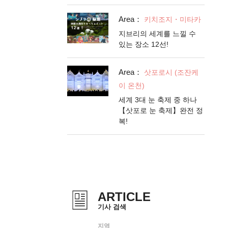
Area：
키치조지・미타카
지브리의 세계를 느낄 수
있는 장소 12선!
Area：
삿포로시 (조잔케
이 온천)
세계 3대 눈 축제 중 하나
【삿포로 눈 축제】완전 정
복!
ARTICLE
기사 검색
지역