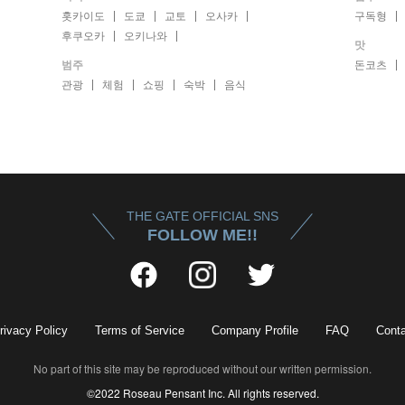
홋카이도
도쿄
교토
오사카
구독형
후쿠오카
오키나와
맛
범주
돈코츠
관광
체험
쇼핑
숙박
음식
THE GATE OFFICIAL SNS
FOLLOW ME!!
rivacy Policy
Terms of Service
Company Profile
FAQ
Conta
No part of this site may be reproduced without our written permission.
©2022 Roseau Pensant Inc. All rights reserved.