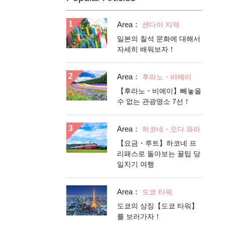
Area：
센다이 지역
일본의 칠석 문화에 대해서
자세히 배워보자！
Area：
후라노・비에이
【후라노・비에이】빼놓을
수 없는 관광명소 7선！
Area：
하코네・오다 와라
【요금・루트】하코네 프
리패스로 돌아보는 꿀팁 당
일치기 여행
Area：
도쿄 타워
도쿄의 상징【도쿄 타워】
를 보러가자！