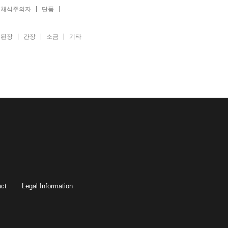
채식주의자
단품
된장
간장
소금
기타
ct
Legal Information