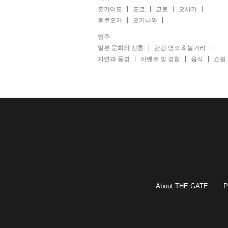
홋카이도
도쿄
교토
오사카
후쿠오카
오키나와
범주
일본 문화와 전통
관광 명소 & 볼거리
자연과 풍경
이벤트 및 경험
음식
쇼핑
About THE GATE
P