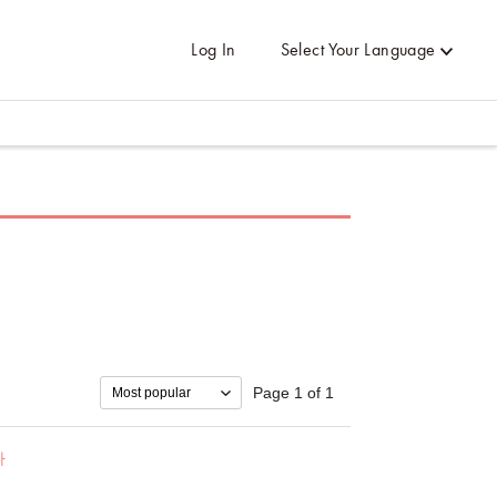
Log In
Select Your Language
Page 1 of 1
파