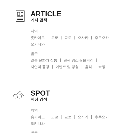
ARTICLE
기사 검색
지역
홋카이도
도쿄
교토
오사카
후쿠오카
오키나와
범주
일본 문화와 전통
관광 명소 & 볼거리
자연과 풍경
이벤트 및 경험
음식
쇼핑
SPOT
지점 검색
지역
홋카이도
도쿄
교토
오사카
후쿠오카
오키나와
범주