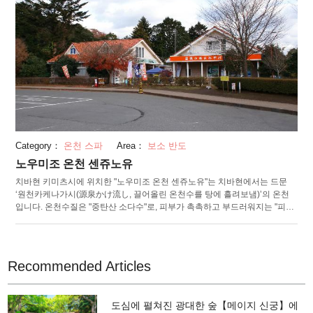
Category：
온천 스파
Area：
보소 반도
노우미조 온천 센쥬노유
치바현 키미츠시에 위치한 "노우미조 온천 센쥬노유"는 치바현에서는 드문
‘원천카케나가시(源泉かけ流し, 끌어올린 온천수를 탕에 흘려보냄)’의 온천
입니다. 온천수질은 "중탄산 소다수"로, 피부가 촉촉하고 부드러워지는 "피부
미용수"로 사랑 받고 있습니다. 욕실에서는 아름다운 계곡을 바라볼 수 있어,
경치를 즐기면서 목욕할 수 있는 매력적인 온천입니다. 바로 옆에는 시미즈
계류 광장이 있는데, 그 곳에 있는, 3월과 9월에만 볼 수 있는 절경을 가진 "거
북바위 동굴"이 해마다 인기를 더해가고 있습니다. 공원 내에는 20분 정도면
Recommended Articles
돌아볼 수 있는 산책길이 정비되어 있으며, 그 산책의 피로를 푸는데엔 노우
미조 온천이 안성맞춤 입니다.
도심에 펼쳐진 광대한 숲【메이지 신궁】에