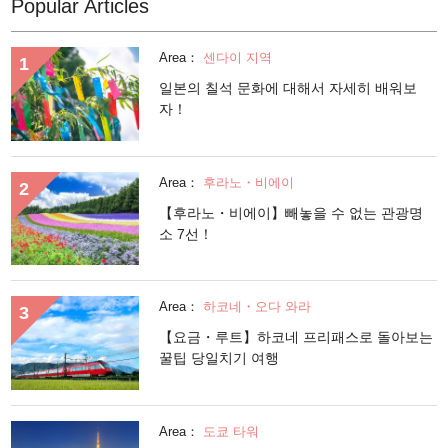
Popular Articles
Area：
센다이 지역
일본의 칠석 문화에 대해서 자세히 배워보
자！
Area：
후라노・비에이
【후라노・비에이】빼놓을 수 없는 관광명
소 7선！
Area：
하코네・오다 와라
【요금・루트】하코네 프리패스로 돌아보는
꿀팁 당일치기 여행
Area：
도쿄 타워