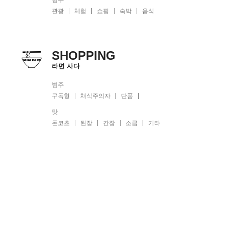
관광
체험
쇼핑
숙박
음식
SHOPPING
라면 사다
범주
구독형
채식주의자
단품
맛
돈코츠
된장
간장
소금
기타