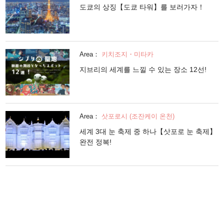
도쿄의 상징【도쿄 타워】를 보러가자！
Area：
키치조지・미타카
지브리의 세계를 느낄 수 있는 장소 12선!
Area：
삿포로시 (조잔케이 온천)
세계 3대 눈 축제 중 하나【삿포로 눈 축제】
완전 정복!