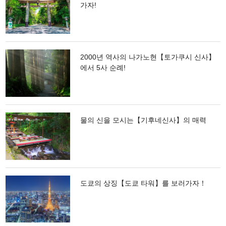
가자!
2000년 역사의 나가노현【토가쿠시 신사】
에서 5사 순례!
물의 신을 모시는【기후네신사】의 매력
도쿄의 상징【도쿄 타워】를 보러가자！