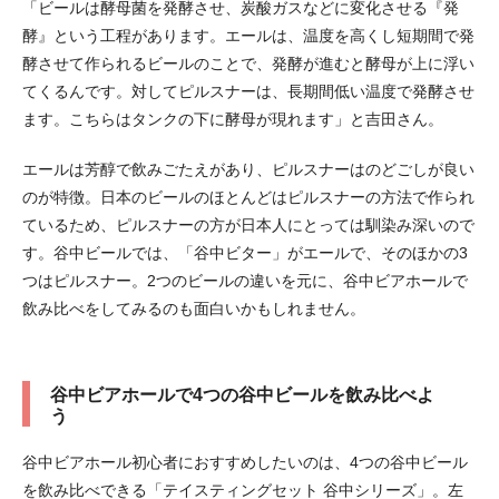
「ビールは酵母菌を発酵させ、炭酸ガスなどに変化させる『発
酵』という工程があります。エールは、温度を高くし短期間で発
酵させて作られるビールのことで、発酵が進むと酵母が上に浮い
てくるんです。対してピルスナーは、長期間低い温度で発酵させ
ます。こちらはタンクの下に酵母が現れます」と吉田さん。
エールは芳醇で飲みごたえがあり、ピルスナーはのどごしが良い
のが特徴。日本のビールのほとんどはピルスナーの方法で作られ
ているため、ピルスナーの方が日本人にとっては馴染み深いので
す。谷中ビールでは、「谷中ビター」がエールで、そのほかの3
つはピルスナー。2つのビールの違いを元に、谷中ビアホールで
飲み比べをしてみるのも面白いかもしれません。
谷中ビアホールで4つの谷中ビールを飲み比べよ
う
谷中ビアホール初心者におすすめしたいのは、4つの谷中ビール
を飲み比べできる「テイスティングセット 谷中シリーズ」。左