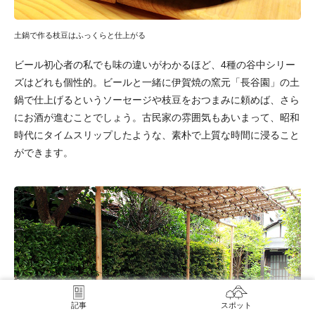
土鍋で作る枝豆はふっくらと仕上がる
ビール初心者の私でも味の違いがわかるほど、4種の谷中シリー
ズはどれも個性的。ビールと一緒に伊賀焼の窯元「長谷園」の土
鍋で仕上げるというソーセージや枝豆をおつまみに頼めば、さら
にお酒が進むことでしょう。古民家の雰囲気もあいまって、昭和
時代にタイムスリップしたような、素朴で上質な時間に浸ること
ができます。
記事
スポット