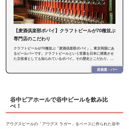
【麦酒倶楽部ポパイ】クラフトビールが70種並ぶ
専門店のこだわり
クラフトビールが70種並ぶ「麦酒倶楽部ポパイ」。東京両国にあ
るビールバーです。クラフトビールという言葉を日本に浸透させ
た立役者としても知られているポパイ。その歴史とこだわり、そ
してポパイが手がけるクラフトビールについても話を伺ってきま
した。
居酒屋・バー
谷中ビアホールで谷中ビールを飲み比
べ！
アウグスビールの「アウグス ラガー」をベースに作られた谷中