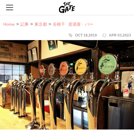
THE GATE
Home
記事
東京都
谷根千
居酒屋・バー
OCT 18.2019
APR 03.2023