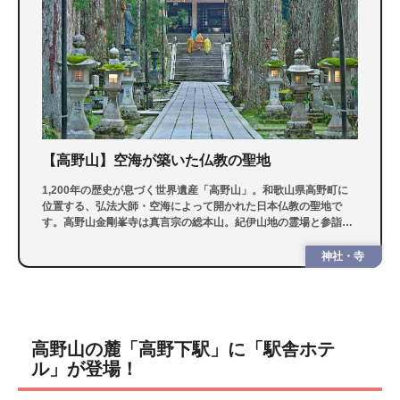
【高野山】空海が築いた仏教の聖地
1,200年の歴史が息づく世界遺産「高野山」。和歌山県高野町に
位置する、弘法大師・空海によって開かれた日本仏教の聖地で
す。高野山金剛峯寺は真言宗の総本山。紀伊山地の霊場と参詣道
として世界遺産に登録された人気の観光名所となっています。
神社・寺
高野山の麓「高野下駅」に「駅舎ホテ
ル」が登場！