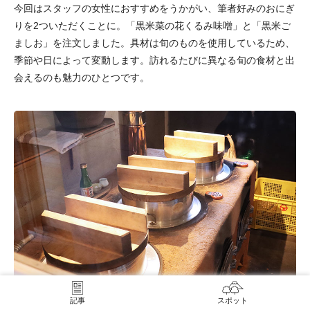
今回はスタッフの女性におすすめをうかがい、筆者好みのおにぎ
りを2ついただくことに。「黒米菜の花くるみ味噌」と「黒米ご
ましお」を注文しました。具材は旬のものを使用しているため、
季節や日によって変動します。訪れるたびに異なる旬の食材と出
会えるのも魅力のひとつです。
記事
スポット
米を炊くために並ぶ3つの釜