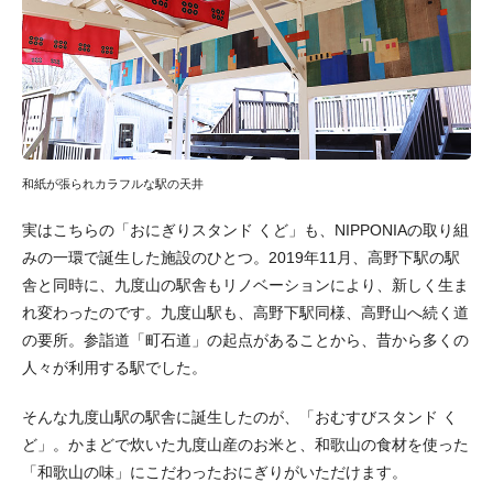
和紙が張られカラフルな駅の天井
実はこちらの「おにぎりスタンド くど」も、NIPPONIAの取り組
みの一環で誕生した施設のひとつ。2019年11月、高野下駅の駅
舎と同時に、九度山の駅舎もリノベーションにより、新しく生ま
れ変わったのです。九度山駅も、高野下駅同様、高野山へ続く道
の要所。参詣道「町石道」の起点があることから、昔から多くの
人々が利用する駅でした。
そんな九度山駅の駅舎に誕生したのが、「おむすびスタンド く
ど」。かまどで炊いた九度山産のお米と、和歌山の食材を使った
「和歌山の味」にこだわったおにぎりがいただけます。