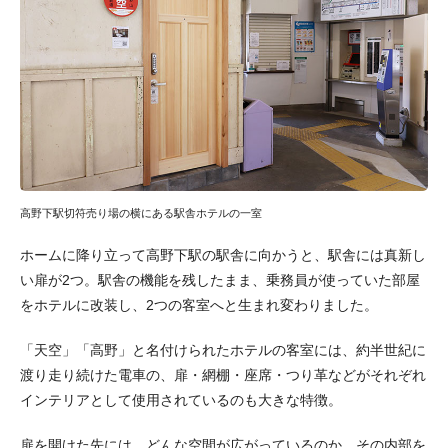
高野下駅切符売り場の横にある駅舎ホテルの一室
ホームに降り立って高野下駅の駅舎に向かうと、駅舎には真新し
い扉が2つ。駅舎の機能を残したまま、乗務員が使っていた部屋
をホテルに改装し、2つの客室へと生まれ変わりました。
「天空」「高野」と名付けられたホテルの客室には、約半世紀に
渡り走り続けた電車の、扉・網棚・座席・つり革などがそれぞれ
インテリアとして使用されているのも大きな特徴。
扉を開けた先には、どんな空間が広がっているのか。その内部を