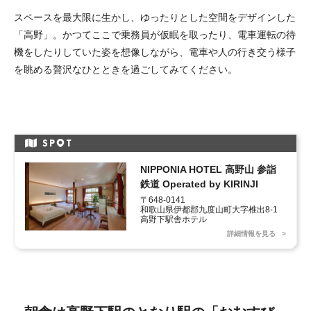
スペースを最大限に生かし、ゆったりとした空間をデザインした
「高野」。かつてここで乗務員が仮眠を取ったり、電車運転の待
機をしたりしていた姿を想像しながら、電車や人の行き交う様子
を眺める贅沢なひとときを過ごしてみてください。
SP
T
NIPPONIA HOTEL 高野山 参詣
鉄道 Operated by KIRINJI
〒648-0141 

和歌山県伊都郡九度山町大字椎出8-1 
高野下駅舎ホテル
詳細情報を見る