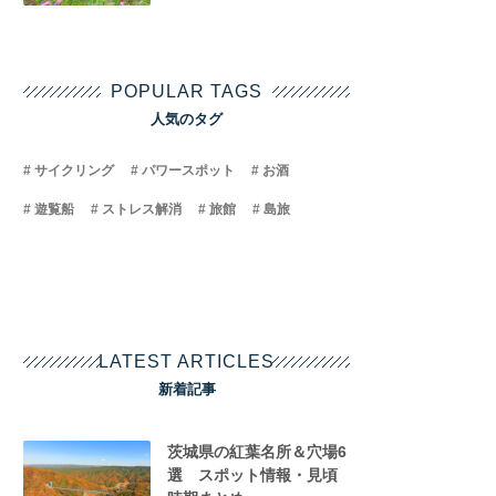
POPULAR TAGS
人気のタグ
サイクリング
パワースポット
お酒
遊覧船
ストレス解消
旅館
島旅
LATEST ARTICLES
新着記事
茨城県の紅葉名所＆穴場6
選 スポット情報・見頃