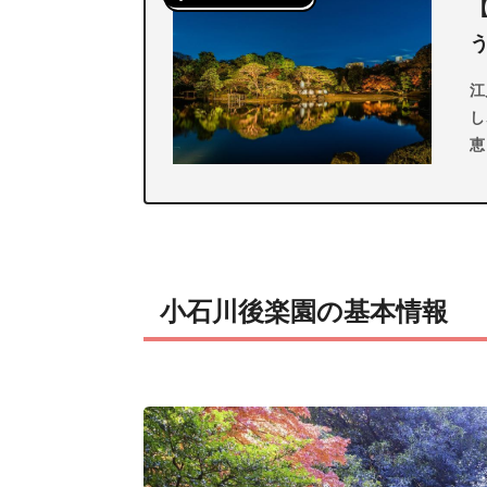
江
し
恵
魅
義
小石川後楽園の基本情報