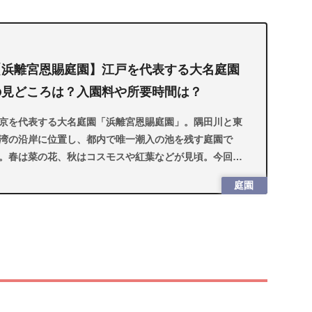
【浜離宮恩賜庭園】江戸を代表する大名庭園
の見どころは？入園料や所要時間は？
京を代表する大名庭園「浜離宮恩賜庭園」。隅田川と東
湾の沿岸に位置し、都内で唯一潮入の池を残す庭園で
。春は菜の花、秋はコスモスや紅葉などが見頃。今回は
園料や水上バスのアクセスなどをご紹介します。
庭園