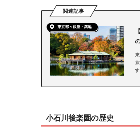
関連記事
東京都 < 銀座・築地
東
京
す
入
小石川後楽園の歴史