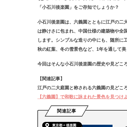
「小石川後楽園」をご存知でしょうか？
小石川後楽園は、六義園とともに江戸の二
は静けさに包まれ、中国仕様の建築物や全
します。シンプルな造りの中にも、随所に
秋の紅葉、冬の雪景色など、1年を通して
今回はそんな小石川後楽園の歴史や見どこ
【関連記事】
江戸の二大庭園と称される六義園の見どころ
【六義園】で和歌に詠まれた景色を見つけ
関連記事
東京都 < 後楽園