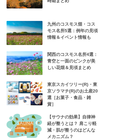
時期まとめ
九州のコスモス畑・コス
モス名所5選：例年の見頃
情報＆イベント情報も
関西のコスモス名所4選：
青空と一面のピンクが美
しい花畑＆見頃まとめ
東京スカイツリー(R)・東
京ソラマチ(R)のお土産20
選［お菓子・食品・雑
貨］
【サウナの効果】自律神
経が整うとは？ 肩こり軽
減・肌が整うのはどんな
メカニズム？