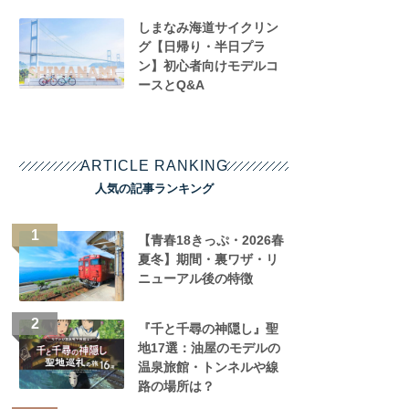
しまなみ海道サイクリン
グ【日帰り・半日プラ
ン】初心者向けモデルコ
ースとQ&A
ARTICLE RANKING
人気の記事ランキング
【青春18きっぷ・2026春
夏冬】期間・裏ワザ・リ
ニューアル後の特徴
『千と千尋の神隠し』聖
地17選：油屋のモデルの
温泉旅館・トンネルや線
路の場所は？