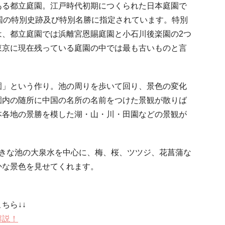
ある都立庭園。江戸時代初期につくられた日本庭園で
国の特別史跡及び特別名勝に指定されています。特別
は、都立庭園では浜離宮恩賜庭園と小石川後楽園の2つ
東京に現在残っている庭園の中では最も古いものと言
園」という作り。池の周りを歩いて回り、景色の変化
園内の随所に中国の名所の名前をつけた景観が散りば
本各地の景勝を模した湖・山・川・田園などの景観が
大きな池の大泉水を中心に、梅、桜、ツツジ、花菖蒲な
かな景色を見せてくれます。
ちら↓↓
解説！