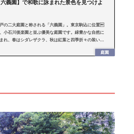
【六義園】で和歌に詠まれた景色を見つけよ
う
戸の二大庭園と称される「六義園」。東京駒込に位置
、小石川後楽園と並ぶ優美な庭園です。緑豊かな自然に
まれ、春はシダレザクラ、秋は紅葉と四季折々の装いが
力。今回は、小高い築山と広い池をもつ明るい庭園「六
庭園
園」を紹介します。