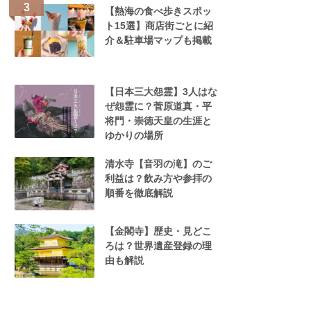
【熱海の食べ歩きスポッ
ト15選】商店街ごとに紹
介＆駐車場マップも掲載
【日本三大怨霊】3人はな
ぜ怨霊に？菅原道真・平
将門・崇徳天皇の生涯と
ゆかりの場所
清水寺【音羽の滝】のご
利益は？飲み方や参拝の
順番を徹底解説
【金閣寺】歴史・見どこ
ろは？世界遺産登録の理
由も解説