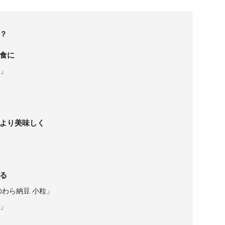
？
食に
」
より美味しく
」
る
わら納豆 小粒」
」