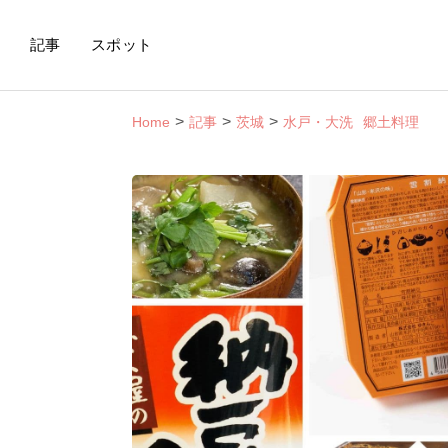
記事
スポット
Home
記事
茨城
水戸・大洗
郷土料理