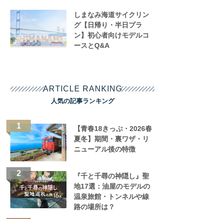
しまなみ海道サイクリン
グ【日帰り・半日プラ
ン】初心者向けモデルコ
ースとQ&A
ARTICLE RANKING
人気の記事ランキング
【青春18きっぷ・2026春
夏冬】期間・裏ワザ・リ
ニューアル後の特徴
『千と千尋の神隠し』聖
地17選：油屋のモデルの
温泉旅館・トンネルや線
路の場所は？