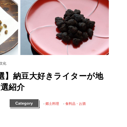
文化
選】納豆大好きライターが地
厳選紹介
Category
郷土料理
食料品・お酒