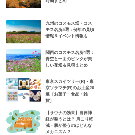
時期まとめ
九州のコスモス畑・コス
モス名所5選：例年の見頃
情報＆イベント情報も
関西のコスモス名所4選：
青空と一面のピンクが美
しい花畑＆見頃まとめ
東京スカイツリー(R)・東
京ソラマチ(R)のお土産20
選［お菓子・食品・雑
貨］
【サウナの効果】自律神
経が整うとは？ 肩こり軽
減・肌が整うのはどんな
メカニズム？