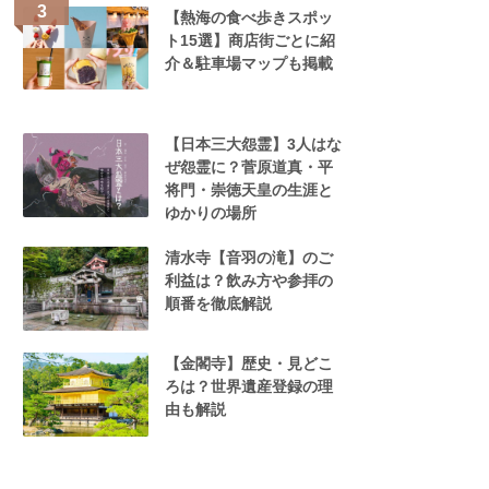
【熱海の食べ歩きスポッ
ト15選】商店街ごとに紹
介＆駐車場マップも掲載
【日本三大怨霊】3人はな
ぜ怨霊に？菅原道真・平
将門・崇徳天皇の生涯と
ゆかりの場所
清水寺【音羽の滝】のご
利益は？飲み方や参拝の
順番を徹底解説
【金閣寺】歴史・見どこ
ろは？世界遺産登録の理
由も解説