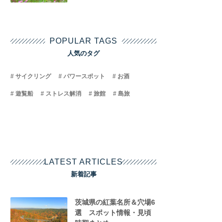
POPULAR TAGS
人気のタグ
サイクリング
パワースポット
お酒
遊覧船
ストレス解消
旅館
島旅
LATEST ARTICLES
新着記事
茨城県の紅葉名所＆穴場6
選 スポット情報・見頃