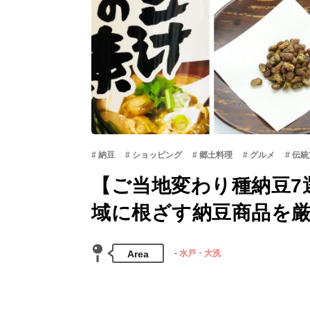
納豆
ショッピング
郷土料理
グルメ
伝統
【ご当地変わり種納豆7
域に根ざす納豆商品を
Area
水戸・大洗