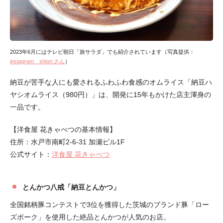
2023年6月にはテレビ朝日「旅サラダ」でも紹介されています（写真提供：
instagram shiori.さん
）
納豆が苦手な人にも愛されるふわふわ食感のオムライス「納豆ハ
ヤシオムライス（980円）」は、開発に15年もかけた店主渾身の
一品です。
【洋食屋 花きゃべつの基本情報】
住所：水戸市南町2-6-31 加瀬ビル1F
公式サイト：
洋食屋 花きゃべつ
とんかつ八戒「納豆とんかつ」
全国銘柄豚コンテストで3位を獲得した茨城のブランド豚「ロー
ズポーク」を使用した絶品とんかつが人気のお店。