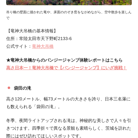
吊り橋の壁面に描かれた竜や、床面ののぞき窓をながめながら、空中散歩を楽しん
で
【竜神大吊橋の基本情報】
住所：常陸太田市天下野町2133-6
公式サイト：
竜神大吊橋
★竜神大吊橋からのバンジージャンプ体験レポートはこちら
高さ日本一！竜神大吊橋で【バンジージャンプ】にいざ挑戦！
袋田の滝
高さ120メートル、幅73メートルの大きさを誇り、日本三名瀑に
も数えられる「袋田の滝」。
冬季、夜間ライトアップされる滝は、神秘的な美しさで人々を引
きつけます。四季折々で異なる景観も素晴らしく、茨城を訪れた
際にはぜひ訪れてほしいスポットです。