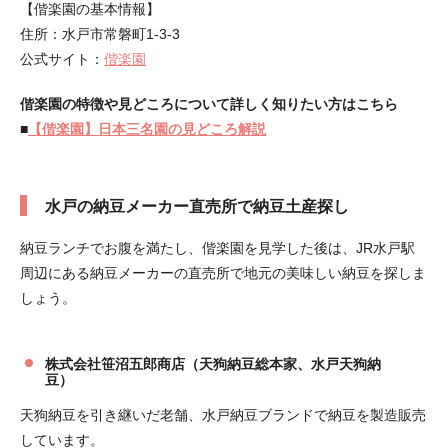
【偕楽園の基本情報】
住所：水戸市常磐町1-3-3
公式サイト：
偕楽園
偕楽園の特徴や見どころについて詳しく知りたい方はこちら
■
【偕楽園】日本三名園の見どころ解説
水戸の納豆メーカー直売所で納豆土産探し
納豆ランチでお腹を満たし、偕楽園を見学した後は、JR水戸駅
周辺にある納豆メーカーの直売所で地元の美味しい納豆を探しま
しょう。
株式会社笹沼五郎商店（天狗納豆総本家、水戸天狗納
豆）
天狗納豆を引き継いだ老舗、水戸納豆ブランドで納豆を製造販売
しています。