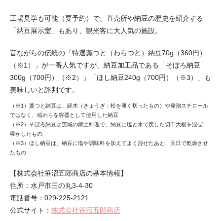
工場見学も可能（要予約）で、直売所や納豆の歴史を紹介する
「納豆展示室」もあり、観光客に大人気の施設。
昔ながらの伝統の「特選藁つと（わらつと）納豆70g（360円）
（※1）」が一番人気ですが、納豆加工品である「そぼろ納豆
300g（700円）（※2）」「ほし納豆240g（700円）（※3）」も
美味しいと評判です。
（※1）藁つと納豆は、経木（きょうぎ：松を薄く切ったもの）や発泡スチロール
ではなく、稲わらを容器として使用した納豆
（※2）そぼろ納豆は茨城の郷土料理で、納豆に塩と水で戻した切干大根を混ぜ、
寝かしたもの
（※3）ほし納豆は、納豆に塩や調味料を加えてよく混ぜたあと、天日で乾燥させ
たもの
【株式会社笹沼五郎商店の基本情報】
住所：水戸市三の丸3-4-30
電話番号：029-225-2121
公式サイト：
株式会社笹沼五郎商店