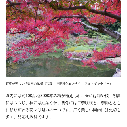
紅葉が美しい偕楽園の風景（写真：偕楽園ウェブサイト フォトギャラリー）
園内には約100品種3000本の梅が植えられ、春には梅や桜、初夏
にはつつじ、秋には紅葉や萩、初冬には二季咲桜と、季節ととも
に移り変わる花々は魅力の一つです。広く美しい園内には史跡も
多く、見応え抜群ですよ。