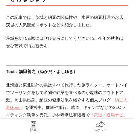
この記事では、茨城と納豆の関係性や、水戸の納豆料理のお店、
茨城の人気観光スポットなどを紹介しました。
茨城を訪れる際にはぜひ参考にしてくださいね。今年の秋冬は、
ぜひ茨城で納豆観光を！
Text：額田善之（ぬかだ・よしゆき）
北海道と東北以外の県はすべて旅行した旅ライター。オートバイ
でツーリングをして名物や銘菓を食べるのが趣味のアウトドア
派。岡山県出身。納豆の健康効果を紹介する個人ブログ「
納豆人
甚Gene
」を運営中。健康や旅行、武道、キャンプなどのSEOラ
イティング執筆を受託。少林寺拳法有段者で「
武道・道場ナビ
」
でも執筆中。
記事
スポット