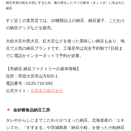
納豆本来の味を大切にするため、船の形をしたマツの経木（きょうぎ）に包まれた
納豆
すぐ近くの直営店では、10種類以上の納豆、納豆菓子、こだわり
の納豆グッズなどを販売。
大粒大豆や黒大豆、紅大豆などを使った美味しい納豆もあり、地
元で人気の納豆ブランドです。工場見学は完全予約制で7日前ま
でに電話かインターネットで予約が必要。
【舟納豆 納豆ファクトリーの基本情報】
住所：常陸大宮市山方825-1
電話番号：0120-710-593
公式サイト：
丸真食品株式会社
金砂郷食品納豆工房
タレやからしにまでこだわりがつまった納豆。北海道産の「ユキ
シズカ」「すずまる」や茨城県産「納豆小粒」を使った小粒納豆