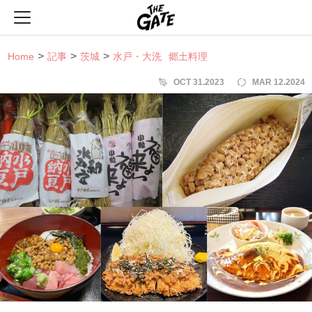
THE GATE
Home
記事
茨城
水戸・大洗
郷土料理
OCT 31.2023
MAR 12.2024