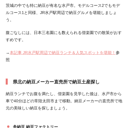
茨城の中でも特に納豆が有名な水戸市。モデルコース2でもモデ
ルコース1と同様、JR水戸駅周辺で納豆グルメを堪能しましょ
う。
腹ごなしには、日本三名園にも数えられる偕楽園での散策がおす
すめです。
→
本記事 JR水戸駅周辺で納豆ランチ＆人気スポットを堪能！
参
照
県北の納豆メーカー直売所で納豆土産探し
納豆ランチでお腹を満たし、偕楽園を見学した後は、水戸市から
車で40分ほどの常陸太田市まで移動。納豆メーカーの直売所で地
元の美味しい納豆を探しましょう。
舟納豆 納豆ファクトリー