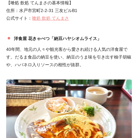
【喰処 飲処 てんまさの基本情報】
住所：水戸市宮町2-2-31 三友ビルB1
公式サイト：
喰処 飲処 てんまさ
洋食屋 花きゃべつ「納豆ハヤシオムライス」
40年間、地元の人々や観光客から愛され続ける人気の洋食屋で
す。だるま食品の納豆を使い、納豆のうま味を引き出す柚子胡椒
や、ハバネロ入りソースの相性が抜群。