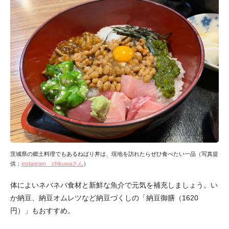
茨城県の郷土料理でもあるねばり丼は、現地を訪れたらぜひ食べたい一品（写真提
供：
instagram chikuwaさん
）
体によいネバネバ食材と新鮮な魚介で元気を補充しましょう。い
か納豆、納豆オムレツなど納豆づくしの「納豆御膳（1620
円）」もおすすめ。