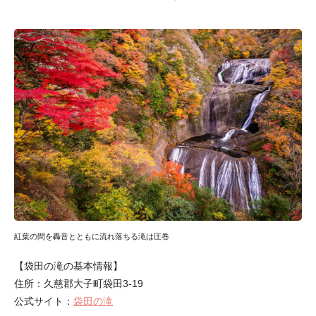
紅葉の間を轟音とともに流れ落ちる滝は圧巻
【袋田の滝の基本情報】
住所：久慈郡大子町袋田3-19
公式サイト：
袋田の滝