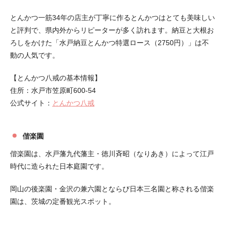
とんかつ一筋34年の店主が丁寧に作るとんかつはとても美味しい
と評判で、県内外からリピーターが多く訪れます。納豆と大根お
ろしをかけた「水戸納豆とんかつ特選ロース（2750円）」は不
動の人気です。
【とんかつ八戒の基本情報】
住所：水戸市笠原町600-54
公式サイト：
とんかつ八戒
偕楽園
偕楽園は、水戸藩九代藩主・徳川斉昭（なりあき）によって江戸
時代に造られた日本庭園です。
岡山の後楽園・金沢の兼六園とならび日本三名園と称される偕楽
園は、茨城の定番観光スポット。