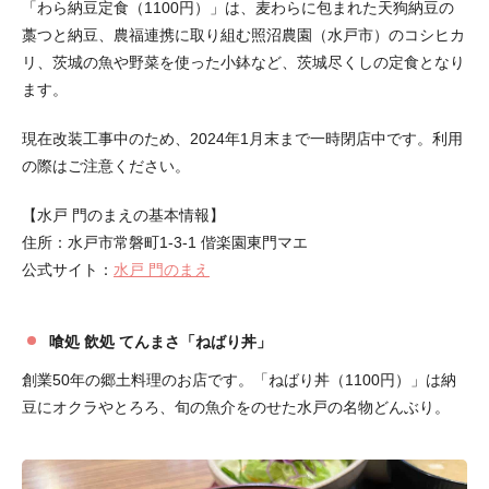
「わら納豆定食（1100円）」は、麦わらに包まれた天狗納豆の
藁つと納豆、農福連携に取り組む照沼農園（水戸市）のコシヒカ
リ、茨城の魚や野菜を使った小鉢など、茨城尽くしの定食となり
ます。
現在改装工事中のため、2024年1月末まで一時閉店中です。利用
の際はご注意ください。
【水戸 門のまえの基本情報】
住所：水戸市常磐町1-3-1 偕楽園東門マエ
公式サイト：
水戸 門のまえ
喰処 飲処 てんまさ「ねばり丼」
創業50年の郷土料理のお店です。「ねばり丼（1100円）」は納
豆にオクラやとろろ、旬の魚介をのせた水戸の名物どんぶり。