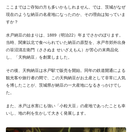
ここまではご存知の方も多いかもしれません。では、茨城がなぜ
現在のような納豆の名産地になったのか、その理由は知っていま
すか？
水戸納豆の始まりは、1889（明治22）年までさかのぼります。
当時、関東以北で食べられていた納豆の原型を、水戸市郊外出身
の笹沼清左衛門（ささぬま せいざえもん）が苦心の末商品化
し、「天狗納豆」を創業しました。
その後、天狗納豆は水戸駅で販売を開始。同年の鉄道開通による
観光客や旅行者の間で、この天狗納豆がお土産として非常に人気
を博したことが、茨城県が納豆の一大産地になるきっかけでし
た。
また、水戸は水害にも強い「小粒大豆」の産地であったことも幸
いし、地の利を生かして大きく発展します。