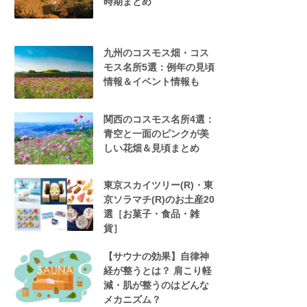
時期まとめ
九州のコスモス畑・コス
モス名所5選：例年の見頃
情報＆イベント情報も
関西のコスモス名所4選：
青空と一面のピンクが美
しい花畑＆見頃まとめ
東京スカイツリー(R)・東
京ソラマチ(R)のお土産20
選［お菓子・食品・雑
貨］
【サウナの効果】自律神
経が整うとは？ 肩こり軽
減・肌が整うのはどんな
メカニズム？