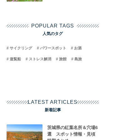
POPULAR TAGS
人気のタグ
サイクリング
パワースポット
お酒
遊覧船
ストレス解消
旅館
島旅
LATEST ARTICLES
新着記事
茨城県の紅葉名所＆穴場6
選 スポット情報・見頃