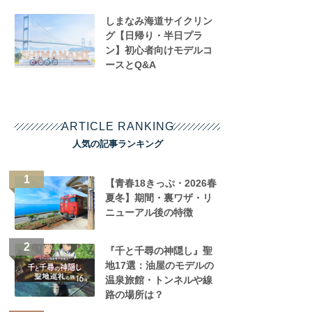
しまなみ海道サイクリン
グ【日帰り・半日プラ
ン】初心者向けモデルコ
ースとQ&A
ARTICLE RANKING
人気の記事ランキング
【青春18きっぷ・2026春
夏冬】期間・裏ワザ・リ
ニューアル後の特徴
『千と千尋の神隠し』聖
地17選：油屋のモデルの
温泉旅館・トンネルや線
路の場所は？