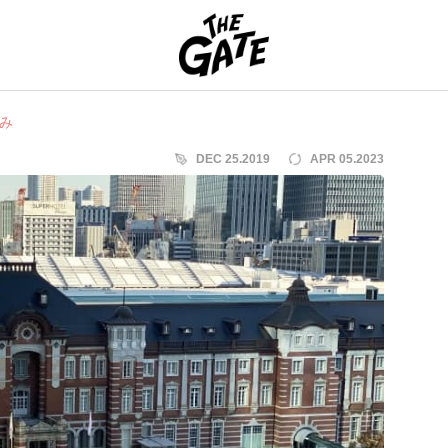
THE GATE
み
DEC 25.2019
APR 05.2023