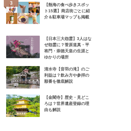
【熱海の食べ歩きスポッ
ト15選】商店街ごとに紹
介＆駐車場マップも掲載
【日本三大怨霊】3人はな
ぜ怨霊に？菅原道真・平
将門・崇徳天皇の生涯と
ゆかりの場所
清水寺【音羽の滝】のご
利益は？飲み方や参拝の
順番を徹底解説
【金閣寺】歴史・見どこ
ろは？世界遺産登録の理
由も解説