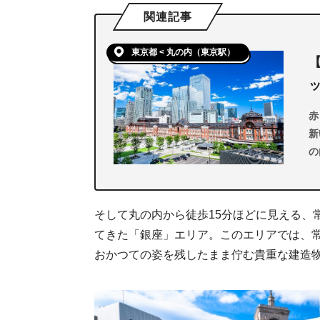
関連記事
東京都 < 丸の内（東京駅）
赤
新
の
魅
の
そして丸の内から徒歩15分ほどに見える、
てきた「銀座」エリア。このエリアでは、
おかつての姿を残したまま佇む貴重な建造