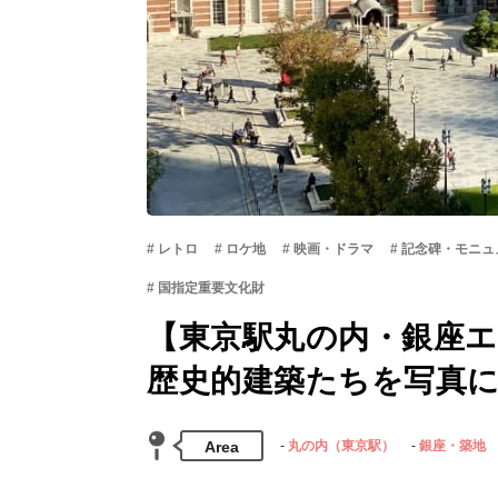
レトロ
ロケ地
映画・ドラマ
記念碑・モニュ
国指定重要文化財
【東京駅丸の内・銀座
歴史的建築たちを写真
Area
丸の内（東京駅）
銀座・築地