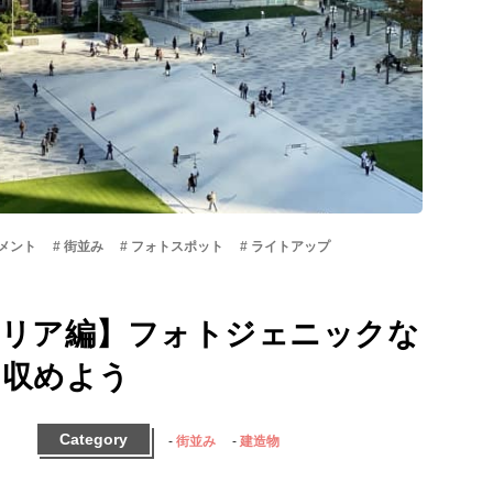
メント
街並み
フォトスポット
ライトアップ
エリア編】フォトジェニックな
に収めよう
Category
街並み
建造物