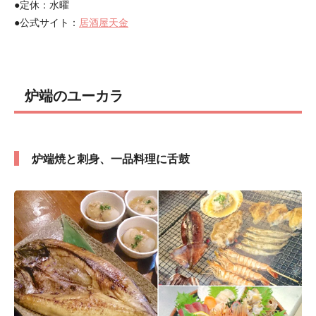
●定休：水曜
●公式サイト：
居酒屋天金
炉端のユーカラ
炉端焼と刺身、一品料理に舌鼓