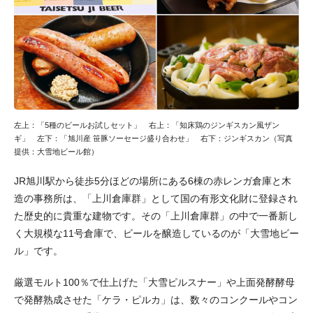
左上：「5種のビールお試しセット」 右上：「知床鶏のジンギスカン風ザン
ギ」 左下：「旭川産 笹豚ソーセージ盛り合わせ」 右下：ジンギスカン（写真
提供：大雪地ビール館）
JR旭川駅から徒歩5分ほどの場所にある6棟の赤レンガ倉庫と木
造の事務所は、「上川倉庫群」として国の有形文化財に登録され
た歴史的に貴重な建物です。その「上川倉庫群」の中で一番新し
く大規模な11号倉庫で、ビールを醸造しているのが「大雪地ビー
ル」です。
厳選モルト100％で仕上げた「大雪ピルスナー」や上面発酵酵母
で発酵熟成させた「ケラ・ピルカ」は、数々のコンクールやコン