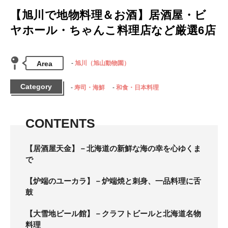
【旭川で地物料理＆お酒】居酒屋・ビ
ヤホール・ちゃんこ料理店など厳選6店
Area
旭川（旭山動物園）
Category
寿司・海鮮
和食・日本料理
CONTENTS
【居酒屋天金】－北海道の新鮮な海の幸を心ゆくま
で
【炉端のユーカラ】－炉端焼と刺身、一品料理に舌
鼓
【大雪地ビール館】－クラフトビールと北海道名物
料理