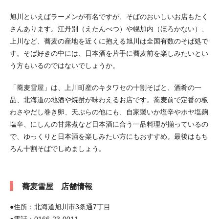
旭川といえばラーメンが有名ですが、そばのおいしいお店もたく
さんあります。江丹別（えたんべつ）や幌加内（ほろかない）、
上川など、蕎麦の産地を近くに抱える旭川は全国有数のそば処で
す。そば好きの中には、日本酒を片手に蕎麦前を楽しみたいとい
う方もいるのではないでしょうか。
「蕎麦雪屋」は、上川町産のキタワセの十割そばと、酒肴の一
品、北海道の地酒や焼酎が味わえるお店です。蕎麦前で定番の板
わさやだし巻き卵、天ぷらの他にも、自家製いか塩辛やホヤ塩麹
塩辛、にしんの甘露煮など日本酒に合う一品料理が揃っているの
で、ゆっくりと日本酒を楽しみたい方にもおすすめ。最後はもち
ろん十割そばでしめましょう。
蕎麦雪屋 店舗情報
●住所：北海道旭川市3条通7丁目