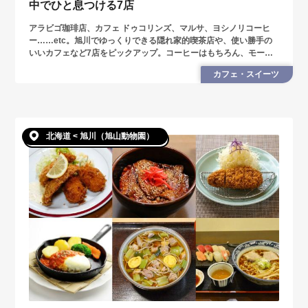
中でひと息つける7店
アラビゴ珈琲店、カフェ ドゥコリンズ、マルサ、ヨシノリコーヒ
ー……etc。旭川でゆっくりできる隠れ家的喫茶店や、使い勝手の
いいカフェなど7店をピックアップ。コーヒーはもちろん、モーニ
ングやランチ、スイーツも必食です。
カフェ・スイーツ
北海道 < 旭川（旭山動物園）