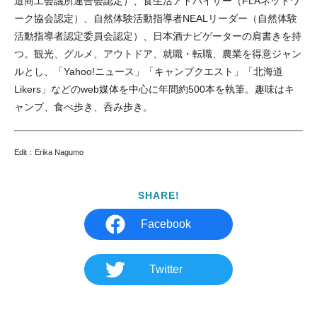
道商工会議所連合会認定）、食生活アドバイザー（FLAネットワ
ーク協会認定）、自然体験活動指導者NEALリーダー（自然体験
活動指導者認定委員会認定）、日本酒ナビゲーターの肩書きを持
つ。観光、グルメ、アウトドア、就職・転職、農業を得意ジャン
ルとし、「Yahoo!ニュース」「キャンプクエスト」「北海道
Likers」などのweb媒体を中心に年間約500本を執筆。趣味はキ
ャンプ、食べ歩き、呑み歩き。
Edit：Erika Nagumo
SHARE!
Facebook
Twitter