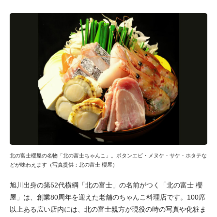
北の富士櫻屋の名物「北の富士ちゃんこ」。ボタンエビ・メヌケ・サケ・ホタテな
どが味わえます（写真提供：北の富士 櫻屋）
旭川出身の第52代横綱「北の富士」の名前がつく「北の富士 櫻
屋」は、創業80周年を迎えた老舗のちゃんこ料理店です。100席
以上ある広い店内には、北の富士親方が現役の時の写真や化粧ま