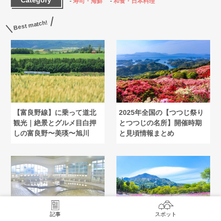
Category
寿司・海鮮
和食・日本料理
Best match!
【富良野線】に乗って道北
2025年全国の【つつじ祭り
観光｜絶景とグルメ目白押
とつつじの名所】開催時期
しの富良野〜美瑛〜旭川
と見頃情報まとめ
記事
スポット