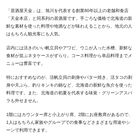
「居酒屋天金」は、旭川を代表する創業80年以上の老舗和食店
「天金本店」と同系列の居酒屋です。手ごろな価格で北海道の新
鮮な素材を使った料理や地酒などが味わえることから、地元の人
はもちろん観光客にも人気。
店内には活きのいい帆立貝やアワビ、ウニが入った水槽、新鮮な
食材が並ぶネタケースがずらり。コース料理から単品料理までメ
ニューは豊富です。
特におすすめなのが、活帆立貝の刺身やバター焼き、活タコの刺
身や天ぷら、釣りキンキの鍋など、北海道の新鮮な魚介を使った
料理です。また、北海道の初夏を代表する味覚・グリーンアスパ
ラも外せません。
1階にはカウンター席と小上がり席、2階にお座敷席があるので、
1人はもちろん家族やグループでの食事などさまざまな用途やシ
ーンで利用できます。