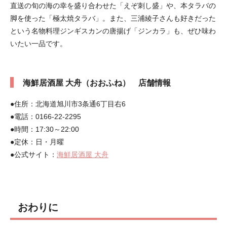
直送の旬の海の幸を盛り合わせた「えぞ刺し盛」や、本タラバの
脚を使った「極太焼タラバ」。また、三浦綾子さんも好きだった
という名物料理ジンギスカンの唐揚げ「ジンカラ」も、ぜひ味わ
いたい一品です。
海鮮居酒屋 大舟（おおふね） 店舗情報
●住所：北海道旭川市3条通6丁目右6
●電話：0166-22-2295
●時間：17:30～22:00
●定休：日・月曜
●公式サイト：
海鮮居酒屋 大舟
おわりに