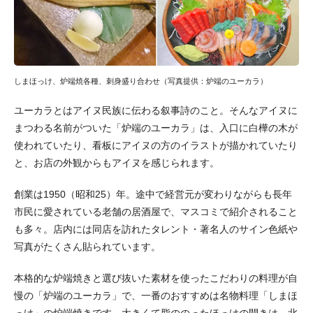
しまほっけ、炉端焼各種、刺身盛り合わせ（写真提供：炉端のユーカラ）
ユーカラとはアイヌ民族に伝わる叙事詩のこと。そんなアイヌに
まつわる名前がついた「炉端のユーカラ」は、入口に白樺の木が
使われていたり、看板にアイヌの方のイラストが描かれていたり
と、お店の外観からもアイヌを感じられます。
創業は1950（昭和25）年。途中で経営元が変わりながらも長年
市民に愛されている老舗の居酒屋で、マスコミで紹介されること
も多々。店内には同店を訪れたタレント・著名人のサイン色紙や
写真がたくさん貼られています。
本格的な炉端焼きと選び抜いた素材を使ったこだわりの料理が自
慢の「炉端のユーカラ」で、一番のおすすめは名物料理「しまほ
っけ」の炉端焼きです。大きくて脂ののったほっけの開きは、北