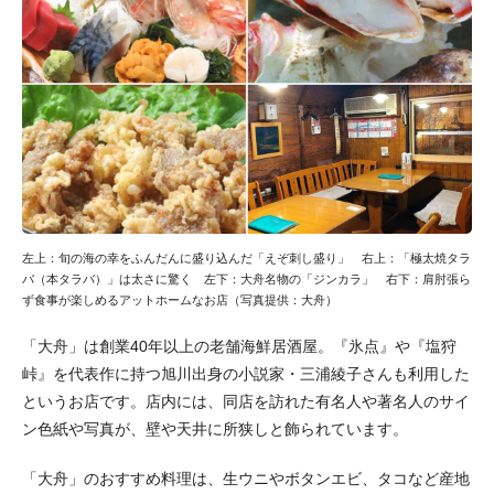
左上：旬の海の幸をふんだんに盛り込んだ「えぞ刺し盛り」 右上：「極太焼タラ
バ（本タラバ）」は太さに驚く 左下：大舟名物の「ジンカラ」 右下：肩肘張ら
ず食事が楽しめるアットホームなお店（写真提供：大舟）
「大舟」は創業40年以上の老舗海鮮居酒屋。『氷点』や『塩狩
峠』を代表作に持つ旭川出身の小説家・三浦綾子さんも利用した
というお店です。店内には、同店を訪れた有名人や著名人のサイ
ン色紙や写真が、壁や天井に所狭しと飾られています。
「大舟」のおすすめ料理は、生ウニやボタンエビ、タコなど産地