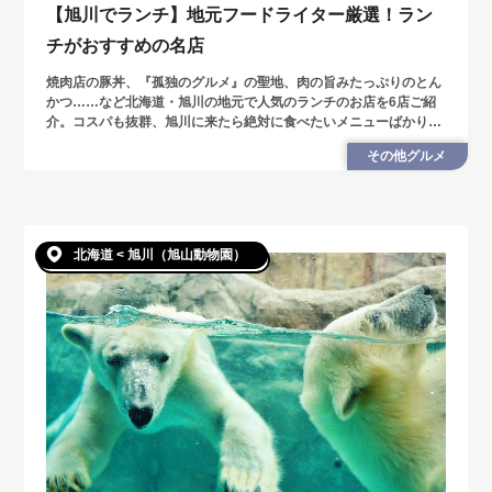
【旭川でランチ】地元フードライター厳選！ラン
チがおすすめの名店
焼肉店の豚丼、『孤独のグルメ』の聖地、肉の旨みたっぷりのとん
かつ……など北海道・旭川の地元で人気のランチのお店を6店ご紹
介。コスパも抜群、旭川に来たら絶対に食べたいメニューばかりで
す。
その他グルメ
北海道 < 旭川（旭山動物園）