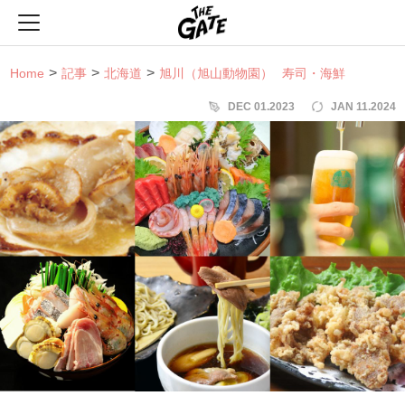
THE GATE
Home
記事
北海道
旭川（旭山動物園）
寿司・海鮮
DEC 01.2023
JAN 11.2024