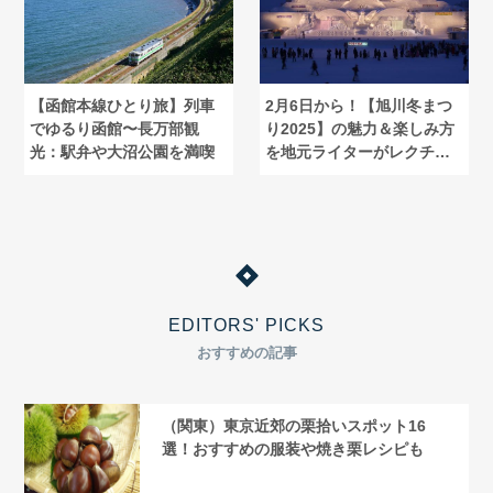
【函館本線ひとり旅】列車
2月6日から！【旭川冬まつ
でゆるり函館〜長万部観
り2025】の魅力＆楽しみ方
光：駅弁や大沼公園を満喫
を地元ライターがレクチャ
ー
EDITORS' PICKS
おすすめの記事
（関東）東京近郊の栗拾いスポット16
選！おすすめの服装や焼き栗レシピも