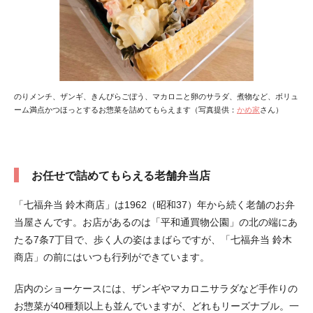
のりメンチ、ザンギ、きんぴらごぼう、マカロニと卵のサラダ、煮物など、ボリュ
ーム満点かつほっとするお惣菜を詰めてもらえます（写真提供：
かめ家
さん）
お任せで詰めてもらえる老舗弁当店
「七福弁当 鈴木商店」は1962（昭和37）年から続く老舗のお弁
当屋さんです。お店があるのは「平和通買物公園」の北の端にあ
たる7条7丁目で、歩く人の姿はまばらですが、「七福弁当 鈴木
商店」の前にはいつも行列ができています。
店内のショーケースには、ザンギやマカロニサラダなど手作りの
お惣菜が40種類以上も並んでいますが、どれもリーズナブル。一