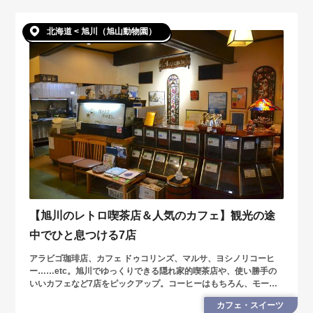
北海道 < 旭川（旭山動物園）
【旭川のレトロ喫茶店＆人気のカフェ】観光の途
中でひと息つける7店
アラビゴ珈琲店、カフェ ドゥコリンズ、マルサ、ヨシノリコーヒ
ー……etc。旭川でゆっくりできる隠れ家的喫茶店や、使い勝手の
いいカフェなど7店をピックアップ。コーヒーはもちろん、モーニ
ングやランチ、スイーツも必食です。
カフェ・スイーツ