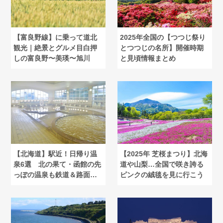
【富良野線】に乗って道北
2025年全国の【つつじ祭り
観光｜絶景とグルメ目白押
とつつじの名所】開催時期
しの富良野〜美瑛〜旭川
と見頃情報まとめ
【北海道】駅近！日帰り温
【2025年 芝桜まつり】北海
泉6選 北の果て・函館の先
道や山梨…全国で咲き誇る
っぽの温泉も鉄道＆路面電
ピンクの絨毯を見に行こう
車で