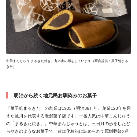
中華まんじゅう まるきた焼き。丸木舟の形をしています（写真提供：菓子処まる
きた）
明治から続く地元民お馴染みのお菓子
「菓子処まるきた」の創業は1903（明治36）年。創業120年を迎
えた旭川を代表する老舗菓子店です。一番人気は中華まんじゅう
の「まるきた焼き」。中華まんじゅうとは、三日月の形をしたど
らやきのようなお菓子で、昔は化粧箱に詰められて冠婚葬祭の引