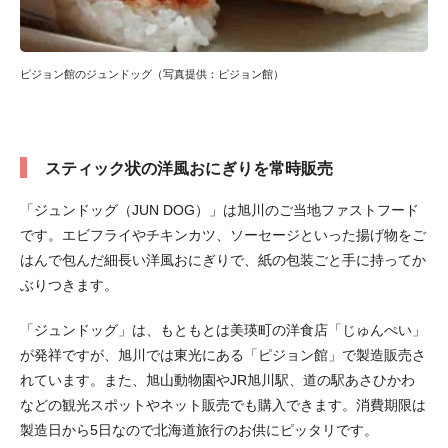
ピジョン館のジュンドッグ（写真提供：ピジョン館）
スティック状の洋風おにぎりを常時販売
「ジュンドッグ（JUN DOG）」は旭川のご当地ファストフード
です。エビフライやチキンカツ、ソーセージといった揚げ物をご
はんで包んだ細長い洋風おにぎりで、紙の包装ごと手に持ってか
ぶりつきます。
「ジュンドッグ」は、もともとは美瑛町の洋食店「じゅんぺい」
が発祥ですが、旭川では東光にある「ピジョン館」で製造販売さ
れています。また、旭山動物園やJR旭川駅、道の駅あさひかわ
などの観光スポットやネット販売でも購入できます。消費期限は
製造日から5日なので北海道旅行のお供にピッタリです。