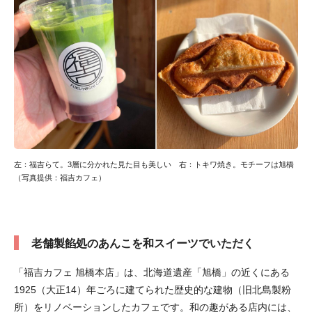
左：福吉らて。3層に分かれた見た目も美しい 右：トキワ焼き。モチーフは旭橋
（写真提供：福吉カフェ）
老舗製餡処のあんこを和スイーツでいただく
「福吉カフェ 旭橋本店」は、北海道遺産「旭橋」の近くにある
1925（大正14）年ごろに建てられた歴史的な建物（旧北島製粉
所）をリノベーションしたカフェです。和の趣がある店内には、