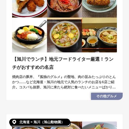
【旭川でランチ】地元フードライター厳選！ラン
チがおすすめの名店
焼肉店の豚丼、『孤独のグルメ』の聖地、肉の旨みたっぷりのとん
かつ……など北海道・旭川の地元で人気のランチのお店を6店ご紹
介。コスパも抜群、旭川に来たら絶対に食べたいメニューばかりで
す。
その他グルメ
北海道 < 旭川（旭山動物園）