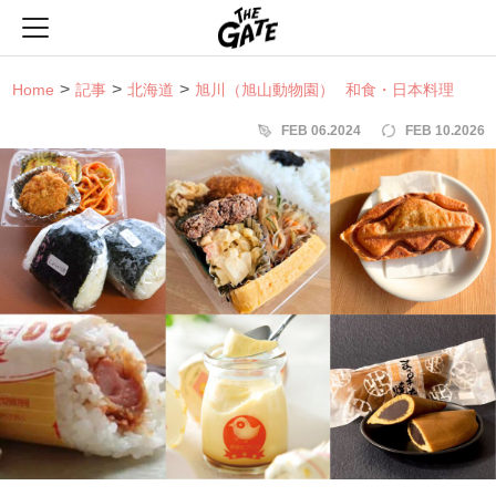
THE GATE
Home
記事
北海道
旭川（旭山動物園）
和食・日本料理
FEB 06.2024
FEB 10.2026