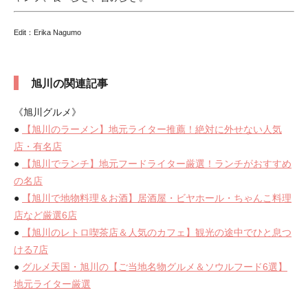
Edit：Erika Nagumo
旭川の関連記事
《旭川グルメ》
●
【旭川のラーメン】地元ライター推薦！絶対に外せない人気
店・有名店
●
【旭川でランチ】地元フードライター厳選！ランチがおすすめ
の名店
●
【旭川で地物料理＆お酒】居酒屋・ビヤホール・ちゃんこ料理
店など厳選6店
●
【旭川のレトロ喫茶店＆人気のカフェ】観光の途中でひと息つ
ける7店
●
グルメ天国・旭川の【ご当地名物グルメ＆ソウルフード6選】
地元ライター厳選