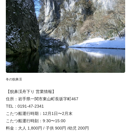
冬の猊鼻渓
【猊鼻渓舟下り 営業情報】
住所：岩手県一関市東山町長坂字町467
TEL：0191-47-2341
こたつ船運行時期：12月1日〜2月末
こたつ船運行時刻：9:30〜15:00
料金：大人 1,800円 / 子供 900円 /幼児 200円