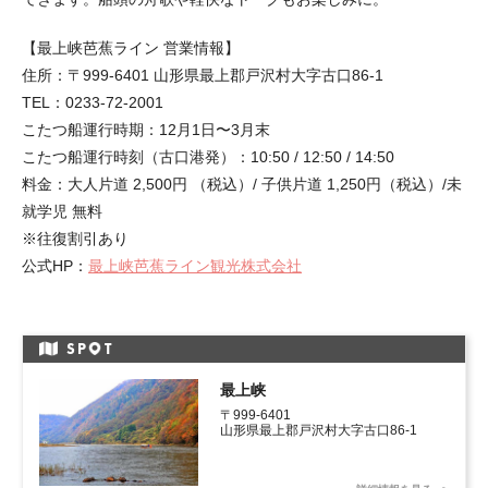
【最上峡芭蕉ライン 営業情報】
住所：〒999-6401 山形県最上郡戸沢村大字古口86-1
TEL：0233-72-2001
こたつ船運行時期：12月1日〜3月末
こたつ船運行時刻（古口港発）：10:50 / 12:50 / 14:50
料金：大人片道 2,500円 （税込）/ 子供片道 1,250円（税込）/未
就学児 無料
※往復割引あり
公式HP：
最上峡芭蕉ライン観光株式会社
SP
T
最上峡
〒999-6401
