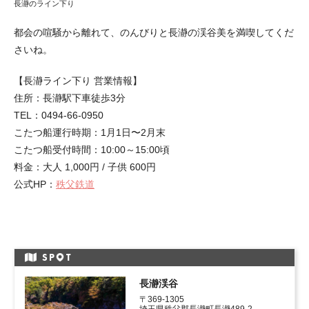
長瀞のライン下り
都会の喧騒から離れて、のんびりと長瀞の渓谷美を満喫してくだ
さいね。
【長瀞ライン下り 営業情報】
住所：長瀞駅下車徒歩3分
TEL：0494-66-0950
こたつ船運行時期：1月1日〜2月末
こたつ船受付時間：10:00～15:00頃
料金：大人 1,000円 / 子供 600円
公式HP：
秩父鉄道
SP
T
長瀞渓谷
〒369-1305
