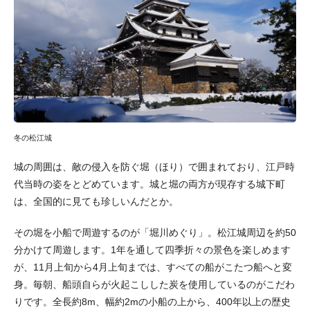
冬の松江城
城の周囲は、敵の侵入を防ぐ堀（ほり）で囲まれており、江戸時
代当時の姿をとどめています。城と堀の両方が現存する城下町
は、全国的に見ても珍しいんだとか。
その堀を小船で周遊するのが「堀川めぐり」。松江城周辺を約50
分かけて周遊します。1年を通して四季折々の景色を楽しめます
が、11月上旬から4月上旬までは、すべての船がこたつ船へと変
身。毎朝、船頭自らが火起こしした炭を使用しているのがこだわ
りです。全長約8m、幅約2mの小船の上から、400年以上の歴史