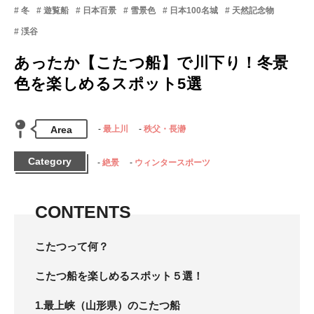
冬
遊覧船
日本百景
雪景色
日本100名城
天然記念物
渓谷
あったか【こたつ船】で川下り！冬景
色を楽しめるスポット5選
Area
最上川
秩父・長瀞
Category
絶景
ウィンタースポーツ
CONTENTS
こたつって何？
こたつ船を楽しめるスポット５選！
1.最上峡（山形県）のこたつ船