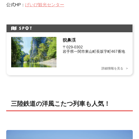
公式HP：
げいび観光センター
SP
T
猊鼻渓
〒029-0302 

岩手県一関市東山町長坂字町467番地
詳細情報を見る
三陸鉄道の洋風こたつ列車も人気！