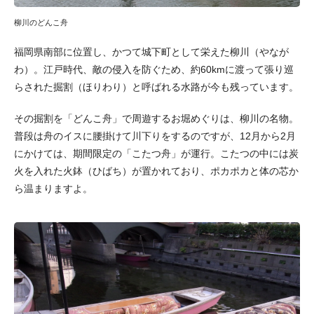
柳川のどんこ舟
福岡県南部に位置し、かつて城下町として栄えた柳川（やなが
わ）。江戸時代、敵の侵入を防ぐため、約60kmに渡って張り巡
らされた掘割（ほりわり）と呼ばれる水路が今も残っています。
その掘割を「どんこ舟」で周遊するお堀めぐりは、柳川の名物。
普段は舟のイスに腰掛けて川下りをするのですが、12月から2月
にかけては、期間限定の「こたつ舟」が運行。こたつの中には炭
火を入れた火鉢（ひばち）が置かれており、ポカポカと体の芯か
ら温まりますよ。