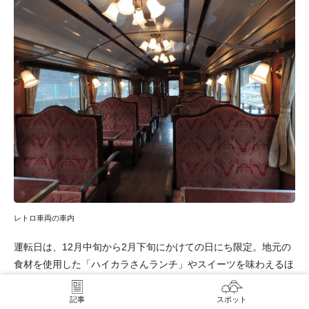
レトロ車両の車内
運転日は、12月中旬から2月下旬にかけての日にち限定。地元の
食材を使用した「ハイカラさんランチ」やスイーツを味わえるほ
か、袴に身を包んだハイカラさんアテンダントによる紙芝居など
を楽しむことができます。
記事
スポット