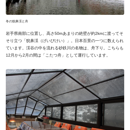
冬の猊鼻渓と舟
岩手県南部に位置し、高さ50mあまりの絶壁が約2kmに渡ってそ
そり立つ「猊鼻渓（げいびけい）」。日本百景の一つに数えられ
ています。渓谷の中を流れる砂鉄川の名物は、舟下り。こちらも
12月から2月の間は「こたつ舟」として運行しています。