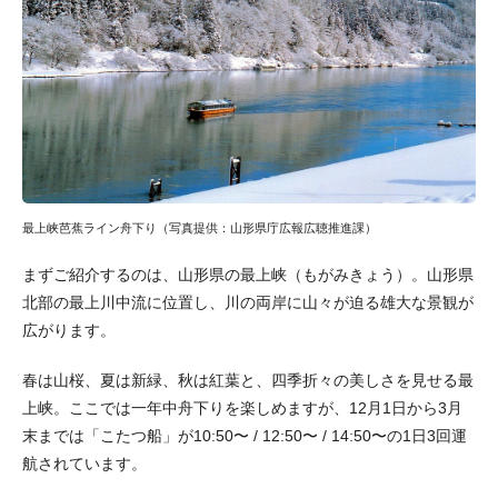
最上峡芭蕉ライン舟下り（写真提供：山形県庁広報広聴推進課）
まずご紹介するのは、山形県の最上峡（もがみきょう）。山形県
北部の最上川中流に位置し、川の両岸に山々が迫る雄大な景観が
広がります。
春は山桜、夏は新緑、秋は紅葉と、四季折々の美しさを見せる最
上峡。ここでは一年中舟下りを楽しめますが、12月1日から3月
末までは「こたつ船」が10:50〜 / 12:50〜 / 14:50〜の1日3回運
航されています。