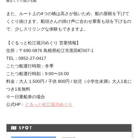
橋をくぐり抜ける船
また、ルート上の4つの橋は高さが低いため、船の屋根を下げて
くぐり抜けます。船頭さんの掛け声に合わせ乗客も頭を下げるの
で、少しスリリングな体験もできますよ。
【ぐるっと松江堀川めぐり 営業情報】
住所：〒690-0876 島根県松江市黒田町507-1
TEL：0852-27-0417
こたつ船運行時期：冬季
こたつ船運行時刻：9:00〜16:00
料金：大人 1,500円 / 子供 800円 / 幼児（小学生未満）大人1名に
つき1名無料
※一日乗船券の場合
公式HP：
ぐるっと松江堀川めぐり
SP
T