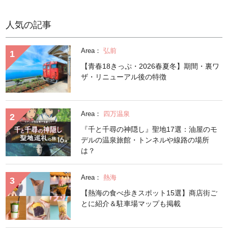
人気の記事
Area：
弘前
【青春18きっぷ・2026春夏冬】期間・裏ワ
ザ・リニューアル後の特徴
Area：
四万温泉
『千と千尋の神隠し』聖地17選：油屋のモ
デルの温泉旅館・トンネルや線路の場所
は？
Area：
熱海
【熱海の食べ歩きスポット15選】商店街ご
とに紹介＆駐車場マップも掲載