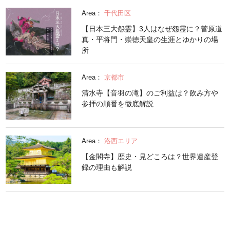
Area：
千代田区
【日本三大怨霊】3人はなぜ怨霊に？菅原道
真・平将門・崇徳天皇の生涯とゆかりの場
所
Area：
京都市
清水寺【音羽の滝】のご利益は？飲み方や
参拝の順番を徹底解説
Area：
洛西エリア
【金閣寺】歴史・見どころは？世界遺産登
録の理由も解説