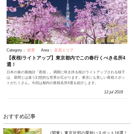
Category：
絶景
Area：
皇居エリア
【夜桜/ライトアップ】東京都内でこの春行くべき名所4
選！
日本の春の風物詩「夜桜」。満開に咲き誇る桜がライトアップされる様子
は、昼間とは違う幻想的な世界が広がります。東京にも美しい夜桜スポッ
トがたくさん。今回は都内の夜桜名所4選を紹介します。
12.jul 2018
おすすめ記事
（関東）東京近郊の栗拾いスポット16選！