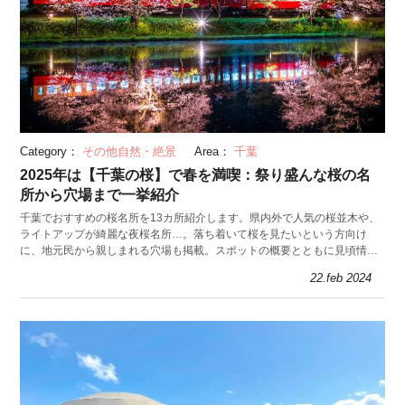
Category：
その他自然・絶景
Area：
千葉
2025年は【千葉の桜】で春を満喫：祭り盛んな桜の名
所から穴場まで一挙紹介
千葉でおすすめの桜名所を13カ所紹介します。県内外で人気の桜並木や、
ライトアップが綺麗な夜桜名所…。落ち着いて桜を見たいという方向け
に、地元民から親しまれる穴場も掲載。スポットの概要とともに見頃情報
もお伝えします。ぜひ最後までお読みください。
22.feb 2024