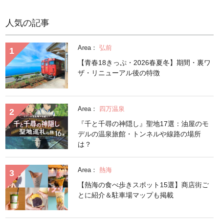
人気の記事
Area：
弘前
【青春18きっぷ・2026春夏冬】期間・裏ワ
ザ・リニューアル後の特徴
Area：
四万温泉
『千と千尋の神隠し』聖地17選：油屋のモ
デルの温泉旅館・トンネルや線路の場所
は？
Area：
熱海
【熱海の食べ歩きスポット15選】商店街ご
とに紹介＆駐車場マップも掲載