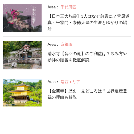
Area：
千代田区
【日本三大怨霊】3人はなぜ怨霊に？菅原道
真・平将門・崇徳天皇の生涯とゆかりの場
所
Area：
京都市
清水寺【音羽の滝】のご利益は？飲み方や
参拝の順番を徹底解説
Area：
洛西エリア
【金閣寺】歴史・見どころは？世界遺産登
録の理由も解説