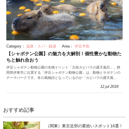
Category：
温泉・スパ・銭湯
Area：
伊豆半島
【シャボテン公園】の魅力を大解剖！個性豊かな動物た
ちと触れ合おう
伊豆シャボテン動物公園の名物イベント「元祖カピバラの露天風呂」。静
岡県伊東市に位置する「伊豆シャボテン動物公園」は、動物とサボテンの
テーマパークです。冬の風物詩となっているのが「カピバラの露天風
呂」。入浴姿を一目見ようと、多くの観光客が訪れます。
12.jul 2018
おすすめ記事
（関東）東京近郊の栗拾いスポット16選！