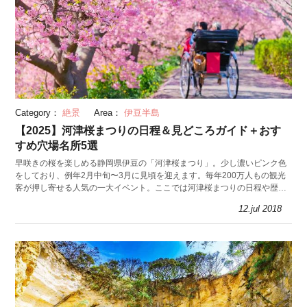
Category：
絶景
Area：
伊豆半島
【2025】河津桜まつりの日程＆見どころガイド＋おす
すめ穴場名所5選
早咲きの桜を楽しめる静岡県伊豆の「河津桜まつり」。少し濃いピンク色
をしており、例年2月中旬〜3月に見頃を迎えます。毎年200万人もの観光
客が押し寄せる人気の一大イベント。ここでは河津桜まつりの日程や歴
史、おすすめ穴場スポットを紹介します。
12.jul 2018