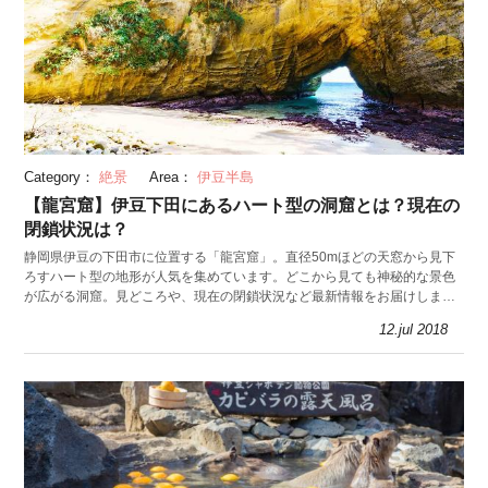
Category：
絶景
Area：
伊豆半島
【龍宮窟】伊豆下田にあるハート型の洞窟とは？現在の
閉鎖状況は？
静岡県伊豆の下田市に位置する「龍宮窟」。直径50mほどの天窓から見下
ろすハート型の地形が人気を集めています。どこから見ても神秘的な景色
が広がる洞窟。見どころや、現在の閉鎖状況など最新情報をお届けしま
す。
12.jul 2018