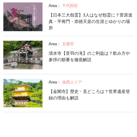
Area：
千代田区
【日本三大怨霊】3人はなぜ怨霊に？菅原道
真・平将門・崇徳天皇の生涯とゆかりの場
所
Area：
京都市
清水寺【音羽の滝】のご利益は？飲み方や
参拝の順番を徹底解説
Area：
洛西エリア
【金閣寺】歴史・見どころは？世界遺産登
録の理由も解説