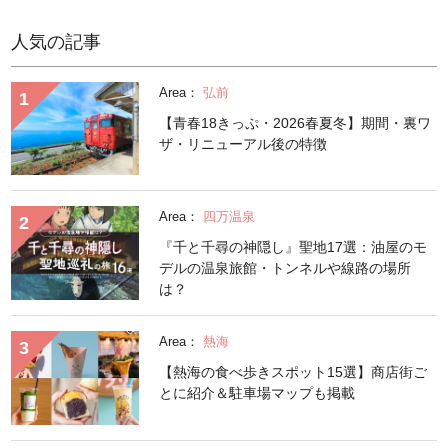
人気の記事
Area：
弘前
【青春18きっぷ・2026春夏冬】期間・裏ワ
ザ・リニューアル後の特徴
Area：
四万温泉
『千と千尋の神隠し』聖地17選：油屋のモ
デルの温泉旅館・トンネルや線路の場所
は？
Area：
熱海
【熱海の食べ歩きスポット15選】商店街ご
とに紹介＆駐車場マップも掲載