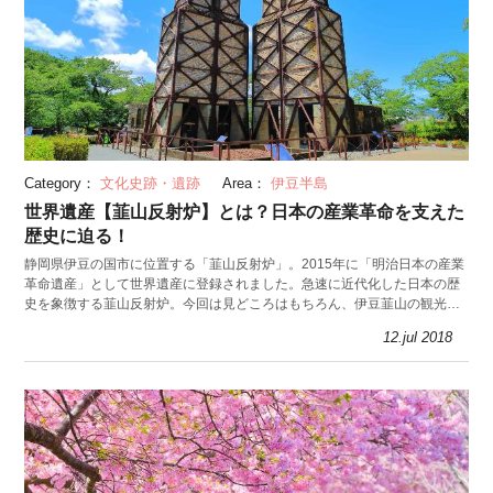
Category：
文化史跡・遺跡
Area：
伊豆半島
世界遺産【韮山反射炉】とは？日本の産業革命を支えた
歴史に迫る！
静岡県伊豆の国市に位置する「韮山反射炉」。2015年に「明治日本の産業
革命遺産」として世界遺産に登録されました。急速に近代化した日本の歴
史を象徴する韮山反射炉。今回は見どころはもちろん、伊豆韮山の観光情
報もお届けします。
12.jul 2018