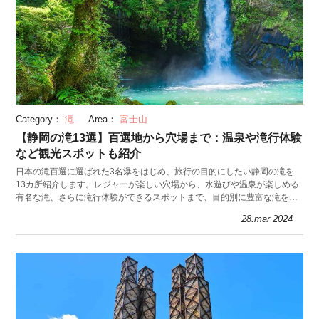
Category：
滝
Area：
富士山
【静岡の滝13選】百選地から穴場まで：温泉や滝行体験
など観光スポットも紹介
日本の滝百選に選ばれた3名瀑をはじめ、旅行の目的にしたい静岡の滝を
13カ所紹介します。レジャーが楽しい穴場から、水遊びや温泉が楽しめる
有名な滝、さらに滝行体験ができるスポットまで、目的別に豊富な滝を掲
載。2024年の夏は避暑に滝へ出かけませんか？
28.mar 2024