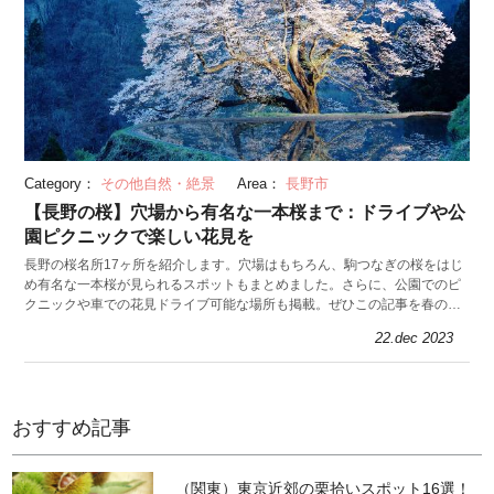
Category：
その他自然・絶景
Area：
長野市
【長野の桜】穴場から有名な一本桜まで：ドライブや公
園ピクニックで楽しい花見を
長野の桜名所17ヶ所を紹介します。穴場はもちろん、駒つなぎの桜をはじ
め有名な一本桜が見られるスポットもまとめました。さらに、公園でのピ
クニックや車での花見ドライブ可能な場所も掲載。ぜひこの記事を春のお
出かけの参考にしてくださいね。
22.dec 2023
おすすめ記事
（関東）東京近郊の栗拾いスポット16選！