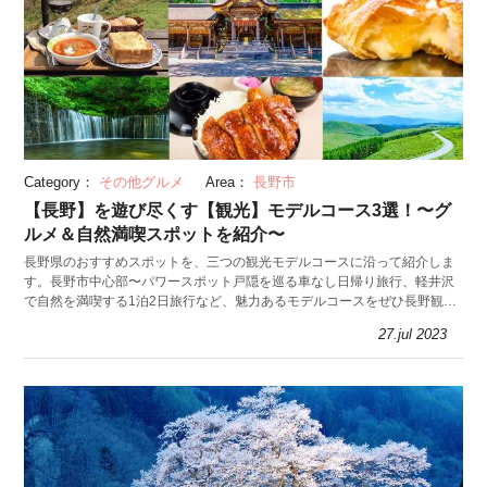
Category：
その他グルメ
Area：
長野市
【長野】を遊び尽くす【観光】モデルコース3選！〜グ
ルメ＆自然満喫スポットを紹介〜
長野県のおすすめスポットを、三つの観光モデルコースに沿って紹介しま
す。長野市中心部〜パワースポット戸隠を巡る車なし日帰り旅行、軽井沢
で自然を満喫する1泊2日旅行など、魅力あるモデルコースをぜひ長野観光
の参考にしてみてくださいね。
27.jul 2023