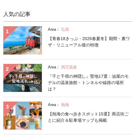
人気の記事
Area：
弘前
【青春18きっぷ・2026春夏冬】期間・裏ワ
ザ・リニューアル後の特徴
Area：
四万温泉
『千と千尋の神隠し』聖地17選：油屋のモ
デルの温泉旅館・トンネルや線路の場所
は？
Area：
熱海
【熱海の食べ歩きスポット15選】商店街ご
とに紹介＆駐車場マップも掲載