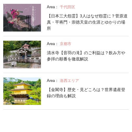
Area：
千代田区
【日本三大怨霊】3人はなぜ怨霊に？菅原道
真・平将門・崇徳天皇の生涯とゆかりの場
所
Area：
京都市
清水寺【音羽の滝】のご利益は？飲み方や
参拝の順番を徹底解説
Area：
洛西エリア
【金閣寺】歴史・見どころは？世界遺産登
録の理由も解説