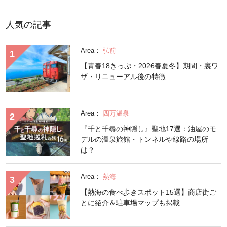
人気の記事
Area：
弘前
【青春18きっぷ・2026春夏冬】期間・裏ワ
ザ・リニューアル後の特徴
Area：
四万温泉
『千と千尋の神隠し』聖地17選：油屋のモ
デルの温泉旅館・トンネルや線路の場所
は？
Area：
熱海
【熱海の食べ歩きスポット15選】商店街ご
とに紹介＆駐車場マップも掲載