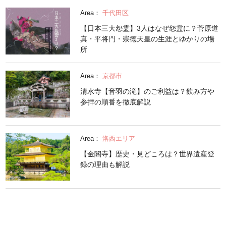
Area：
千代田区
【日本三大怨霊】3人はなぜ怨霊に？菅原道
真・平将門・崇徳天皇の生涯とゆかりの場
所
Area：
京都市
清水寺【音羽の滝】のご利益は？飲み方や
参拝の順番を徹底解説
Area：
洛西エリア
【金閣寺】歴史・見どころは？世界遺産登
録の理由も解説