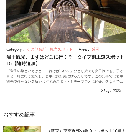
Category：
その他名所・観光スポット
Area：
盛岡
岩手観光、まずはどこに行く？－タイプ別王道スポット
15【随時追加】
「岩手の旅といえばどこに行けばいい？」ひとり旅でも女子旅でも、子ど
もと一緒に行く旅でも、岩手は旅行先にぴったりです。この記事では岩手
観光で外せない名所やおすすめスポットをテーマごとに紹介。冬ならでは
の見どころもお見逃しなく！
21.apr 2023
おすすめ記事
（関東）東京近郊の栗拾いスポット16選！