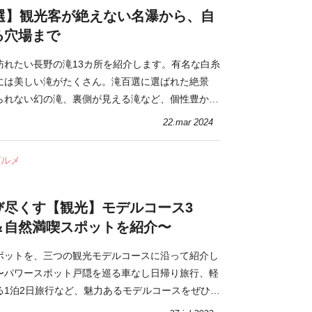
3選】観光客が絶えない名瀑から、自
る穴場まで
訪れたい長野の滝13カ所を紹介します。有名な白糸
には美しい滝がたくさん。滝百選に選ばれた絶景
られない幻の滝、裏側が見える滝など、個性豊かな
か。
22.mar 2024
グルメ
び尽くす【観光】モデルコース3
＆自然満喫スポットを紹介〜
ポットを、三つの観光モデルコースに沿って紹介し
〜パワースポット戸隠を巡る車なし日帰り旅行、軽
る1泊2日旅行など、魅力あるモデルコースをぜひ長
みてくださいね。