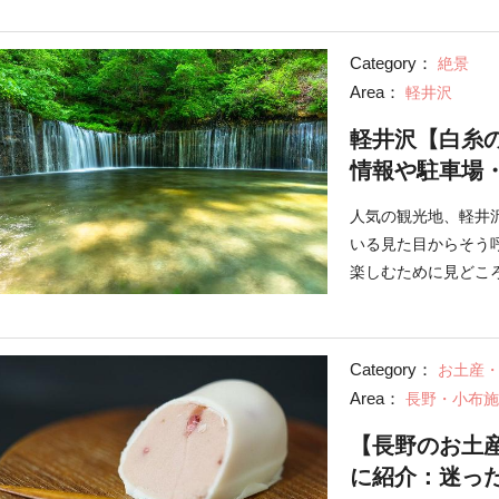
Category：
絶景
Area：
軽井沢
軽井沢【白糸
情報や駐車場
人気の観光地、軽井
いる見た目からそう
楽しむために見どこ
イベント情報やアク
Category：
お土産
Area：
長野・小布施
【長野のお土
に紹介：迷っ