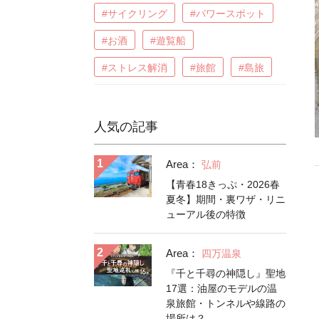
#サイクリング
#パワースポット
#お酒
#遊覧船
#ストレス解消
#旅館
#島旅
人気の記事
Area：
弘前
【青春18きっぷ・2026春
夏冬】期間・裏ワザ・リニ
ューアル後の特徴
Area：
四万温泉
『千と千尋の神隠し』聖地
17選：油屋のモデルの温
泉旅館・トンネルや線路の
場所は？