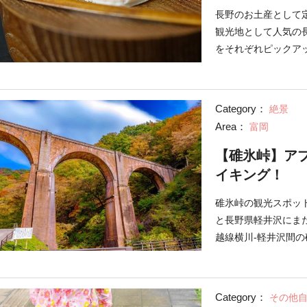
長野のお土産として
観光地として人気の
をそれぞれピックア
りますよ。ぜひ長野
Category：
絶景
Area：
富岡
【碓氷峠】ア
イキング！
碓氷峠の観光スポッ
と長野県軽井沢にま
越線横川-軽井沢間
周辺の観光情報を紹
Category：
その他