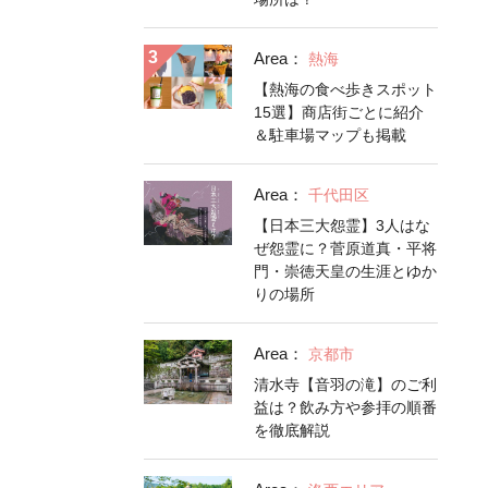
Area：
熱海
【熱海の食べ歩きスポット
15選】商店街ごとに紹介
＆駐車場マップも掲載
Area：
千代田区
【日本三大怨霊】3人はな
ぜ怨霊に？菅原道真・平将
門・崇徳天皇の生涯とゆか
りの場所
Area：
京都市
清水寺【音羽の滝】のご利
益は？飲み方や参拝の順番
を徹底解説