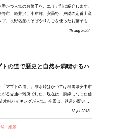
定番かつ人気のお菓子を、エリア別に紹介します。
長野市、軽井沢、小布施、安曇野、戸隠の定番土産
ップ。長野名産のそばやりんごを使ったお菓子もあ
観光の参考にしてくださいね！
25.aug 2023
プトの道で歴史と自然を満喫するハ
ト「アプトの道」。碓氷峠はかつては群馬県安中市
たがる交通の難所でした。現在は、廃線になった信
の碓氷峠ハイキングが人気。今回は、鉄道の歴史や
介します。
12.jul 2018
自然・絶景