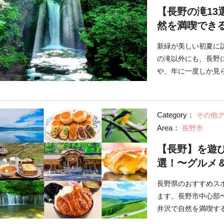
【長野の滝1
然を満喫でき
新緑が美しい初夏に
の滝以外にも、長野
や、年に一度しか見
滝を訪れてみません
Category：
その他
Area：
長野市
【長野】を遊
選！〜グルメ
長野県のおすすめス
ます。長野市中心部
井沢で自然を満喫す
野観光の参考にして