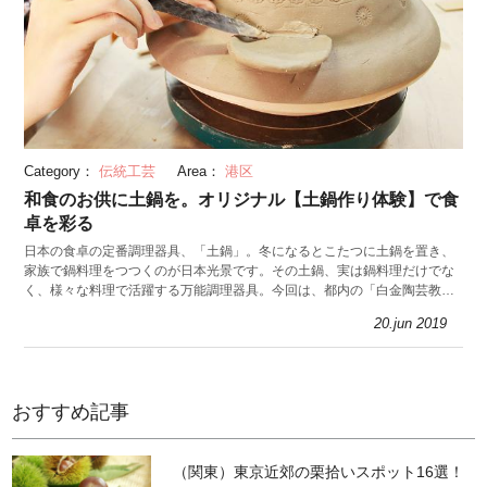
Category：
伝統工芸
Area：
港区
和食のお供に土鍋を。オリジナル【土鍋作り体験】で食
卓を彩る
日本の食卓の定番調理器具、「土鍋」。冬になるとこたつに土鍋を置き、
家族で鍋料理をつつくのが日本光景です。その土鍋、実は鍋料理だけでな
く、様々な料理で活躍する万能調理器具。今回は、都内の「白金陶芸教
室」でオリジナルの土鍋作りを体験レポートします。
20.jun 2019
おすすめ記事
（関東）東京近郊の栗拾いスポット16選！