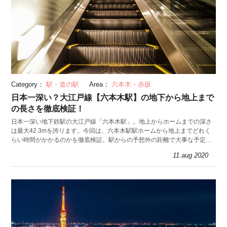
Category：
駅・道の駅
Area：
六本木・赤坂
日本一深い？大江戸線【六本木駅】の地下から地上まで
の長さを徹底検証！
日本一深い地下鉄駅の大江戸線「六本木駅」。地上からホームまでの深さ
は最大42.3mを誇ります。今回は、六本木駅駅ホームから地上までどれく
らい時間がかかるのかを徹底検証。駅からの予想外の距離で大事な予定に
遅れないよう予習しましょう。
11.aug 2020