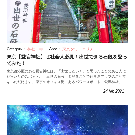
Category：
神社・寺
Area：
東京タワーエリア
東京【愛宕神社】は社会人必見！出世できる石段を登っ
てみた！
東京都港区にある愛宕神社は、「出世したい！」と思ったことのある人に
ぴったりのスポット。「出世の石段」を登ることで仕事運アップのご利益
をいただけます。東京のオフィス街にあるパワースポット「愛宕神社」を
紹介します。
24.feb 2021