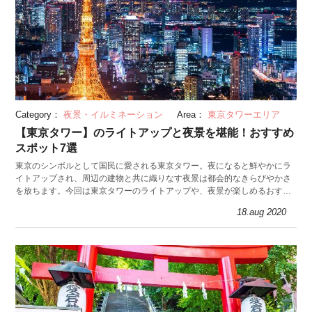
Category：
夜景・イルミネーション
Area：
東京タワーエリア
【東京タワー】のライトアップと夜景を堪能！おすすめ
スポット7選
東京のシンボルとして国民に愛される東京タワー。夜になると鮮やかにラ
イトアップされ、周辺の建物と共に織りなす夜景は都会的なきらびやかさ
を放ちます。今回は東京タワーのライトアップや、夜景が楽しめるおすす
めスポット7選を紹介します。
18.aug 2020