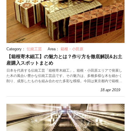
Category：
伝統工芸
Area：
箱根・小田原
【箱根寄木細工】の魅力とは？作り方を徹底解説&お土
産購入スポットまとめ
日本を代表する伝統工芸「箱根寄木細工」。箱根・小田原エリアで発展し
た木の風合い豊かな伝統工芸品です。その魅力は、多種多様な木を細かく
削り、成形したものを組み合わせた多彩な模様。今回は東京都内で箱根寄
木細工の作品が購入できるスポットも紹介します。
18.apr 2019