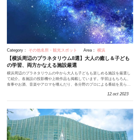
Category：
その他名所・観光スポット
Area：
横浜
【横浜周辺のプラネタリウム8選】大人の癒し＆子ども
の学習、両方かなえる施設厳選
横浜周辺のプラネタリウムの中から大人も子どもも楽しめる施設を厳選し
て紹介。各施設の投影機や上映作品も掲載しています。学習はもちろん、
食事やお酒、音楽やアロマを嗜んだり、各分野のプロによる番組を見られ
たりと、進化するプラネタリウムを訪れてみましょう。
12.oct 2023