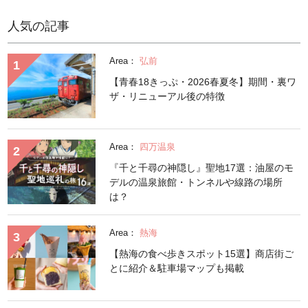
人気の記事
Area：
弘前
【青春18きっぷ・2026春夏冬】期間・裏ワ
ザ・リニューアル後の特徴
Area：
四万温泉
『千と千尋の神隠し』聖地17選：油屋のモ
デルの温泉旅館・トンネルや線路の場所
は？
Area：
熱海
【熱海の食べ歩きスポット15選】商店街ご
とに紹介＆駐車場マップも掲載