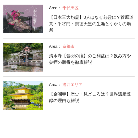
Area：
千代田区
【日本三大怨霊】3人はなぜ怨霊に？菅原道
真・平将門・崇徳天皇の生涯とゆかりの場
所
Area：
京都市
清水寺【音羽の滝】のご利益は？飲み方や
参拝の順番を徹底解説
Area：
洛西エリア
【金閣寺】歴史・見どころは？世界遺産登
録の理由も解説