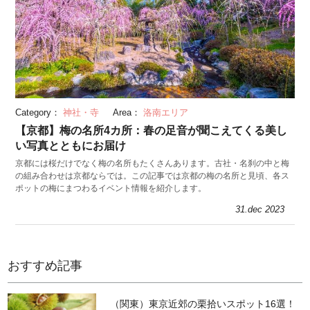
Category：
神社・寺
Area：
洛南エリア
【京都】梅の名所4カ所：春の足音が聞こえてくる美し
い写真とともにお届け
京都には桜だけでなく梅の名所もたくさんあります。古社・名刹の中と梅
の組み合わせは京都ならでは。この記事では京都の梅の名所と見頃、各ス
ポットの梅にまつわるイベント情報を紹介します。
31.dec 2023
おすすめ記事
（関東）東京近郊の栗拾いスポット16選！