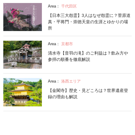
Area：
千代田区
【日本三大怨霊】3人はなぜ怨霊に？菅原道
真・平将門・崇徳天皇の生涯とゆかりの場
所
Area：
京都市
清水寺【音羽の滝】のご利益は？飲み方や
参拝の順番を徹底解説
Area：
洛西エリア
【金閣寺】歴史・見どころは？世界遺産登
録の理由も解説