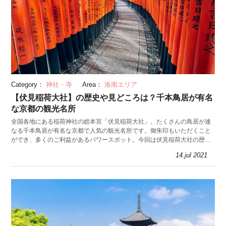
Category：
神社・寺
Area：
洛南エリア
【伏見稲荷大社】の歴史や見どころは？千本鳥居が有名
な京都の観光名所
全国各地にある稲荷神社の総本宮「伏見稲荷大社」。たくさんの鳥居が連
なる千本鳥居が有名な京都で人気の観光名所です。御朱印もいただくこと
ができ、多くのご利益があるパワースポット。今回は伏見稲荷大社の歴史
や見どころを紹介します。
14.jul 2021