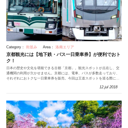
Category：
街並み
Area：
洛南エリア
京都観光には【地下鉄・バス一日乗車券】が便利でおト
ク！
日本の歴史や文化を堪能できる古都「京都」。観光スポットが点在し、交
通機関の利用が欠かせません。京都には、電車、バスが多数走っており、
それぞれにおトクな一日乗車券を販売。今回は王道スポットを巡る際に、
おトクに乗れる「地下鉄・バス一日券」を紹介します。
12.jul 2018