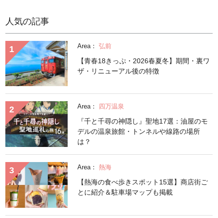
人気の記事
Area：
弘前
【青春18きっぷ・2026春夏冬】期間・裏ワ
ザ・リニューアル後の特徴
Area：
四万温泉
『千と千尋の神隠し』聖地17選：油屋のモ
デルの温泉旅館・トンネルや線路の場所
は？
Area：
熱海
【熱海の食べ歩きスポット15選】商店街ご
とに紹介＆駐車場マップも掲載