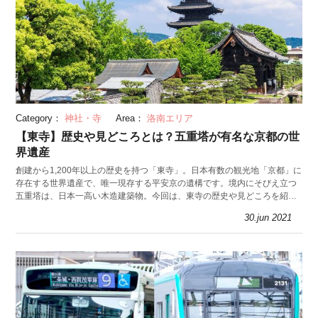
Category：
神社・寺
Area：
洛南エリア
【東寺】歴史や見どころとは？五重塔が有名な京都の世
界遺産
創建から1,200年以上の歴史を持つ「東寺」。日本有数の観光地「京都」に
存在する世界遺産で、唯一現存する平安京の遺構です。境内にそびえ立つ
五重塔は、日本一高い木造建築物。今回は、東寺の歴史や見どころを紹介
します。
30.jun 2021